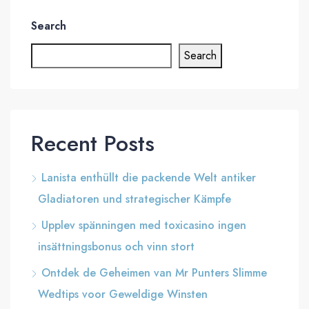
Search
Search
Recent Posts
Lanista enthüllt die packende Welt antiker
Gladiatoren und strategischer Kämpfe
Upplev spänningen med toxicasino ingen
insättningsbonus och vinn stort
Ontdek de Geheimen van Mr Punters Slimme
Wedtips voor Geweldige Winsten