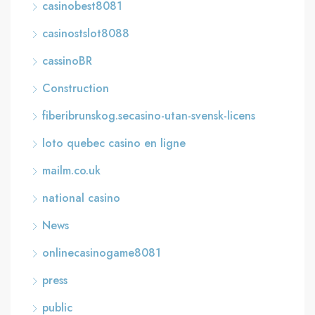
casinobest8081
casinostslot8088
cassinoBR
Construction
fiberibrunskog.secasino-utan-svensk-licens
loto quebec casino en ligne
mailm.co.uk
national casino
News
onlinecasinogame8081
press
public