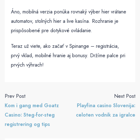
Áno, mobilná verzia ponúka rovnaký výber hier vrátane
automatov, stolných hier a live kasína. Rozhranie je
prispôsobené pre dotykové ovládanie.
Teraz už viete, ako začať v Spinange – registrácia,
prvý vklad, mobilné hranie aj bonusy. Držíme palce pri
prvých výhrach!
Prev Post
Next Post
Kom i gang med Goatz
Playfina casino Slovenija:
Casino: Steg-for-steg
celoten vodnik za igralce
registrering og tips