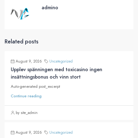
admino
Related posts
August 9, 2026
Uncategorized
Upplev spänningen med toxicasino ingen
insättningsbonus och vinn stort
Auto-generated post_excerpt
Continue reading
by site_admin
August 9, 2026
Uncategorized