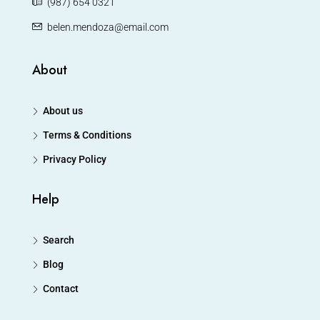
(987) 654 0321
belen.mendoza@email.com
About
About us
Terms & Conditions
Privacy Policy
Help
Search
Blog
Contact