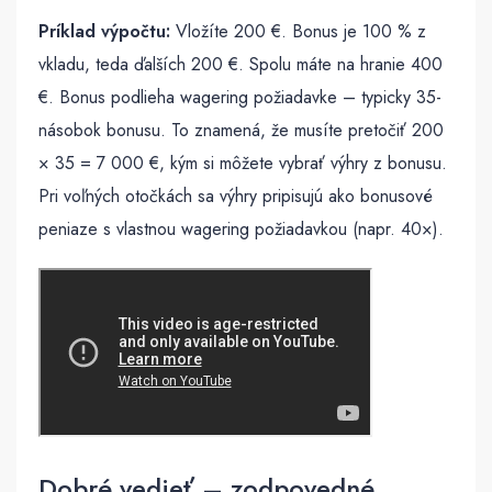
Príklad výpočtu:
Vložíte 200 €. Bonus je 100 % z
vkladu, teda ďalších 200 €. Spolu máte na hranie 400
€. Bonus podlieha wagering požiadavke – typicky 35-
násobok bonusu. To znamená, že musíte pretočiť 200
× 35 = 7 000 €, kým si môžete vybrať výhry z bonusu.
Pri voľných otočkách sa výhry pripisujú ako bonusové
peniaze s vlastnou wagering požiadavkou (napr. 40×).
Dobré vedieť – zodpovedné