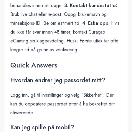
behandles innen ett døgn.
3. Kontakt kundestøtte:
Bruk live chat eller e-post. Oppgi brukernavn og
transaksjons-ID. Be om estimert tid.
4. Eska opp:
Hvis
du ikke får svar innen 48 timer, kontakt Curaçao
eGaming sin klageavdeling. Husk: Første uttak tar ofte
lengre tid på grunn av verifisering.
Quick Answers
Hvordan endrer jeg passordet mitt?
Logg inn, gå til innstillinger og velg “Sikkerhet”. Der
kan du oppdatere passordet etter å ha bekreftet ditt
nåværende.
Kan jeg spille på mobil?