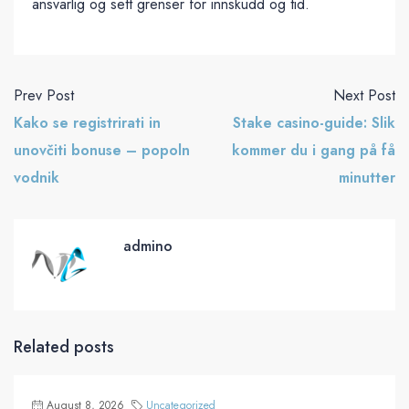
ansvarlig og sett grenser for innskudd og tid.
Prev Post
Next Post
Kako se registrirati in
Stake casino-guide: Slik
unovčiti bonuse – popoln
kommer du i gang på få
vodnik
minutter
admino
Related posts
August 8, 2026
Uncategorized