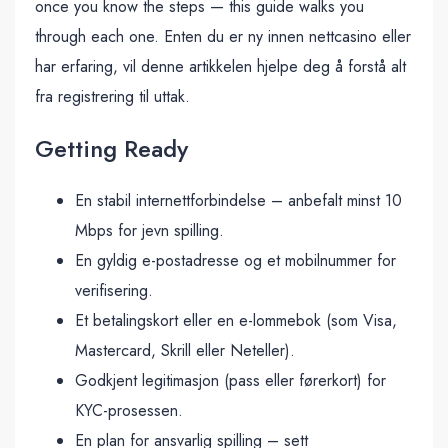
once you know the steps — this guide walks you
through each one. Enten du er ny innen nettcasino eller
har erfaring, vil denne artikkelen hjelpe deg å forstå alt
fra registrering til uttak.
Getting Ready
En stabil internettforbindelse – anbefalt minst 10
Mbps for jevn spilling.
En gyldig e-postadresse og et mobilnummer for
verifisering.
Et betalingskort eller en e-lommebok (som Visa,
Mastercard, Skrill eller Neteller).
Godkjent legitimasjon (pass eller førerkort) for
KYC-prosessen.
En plan for ansvarlig spilling – sett