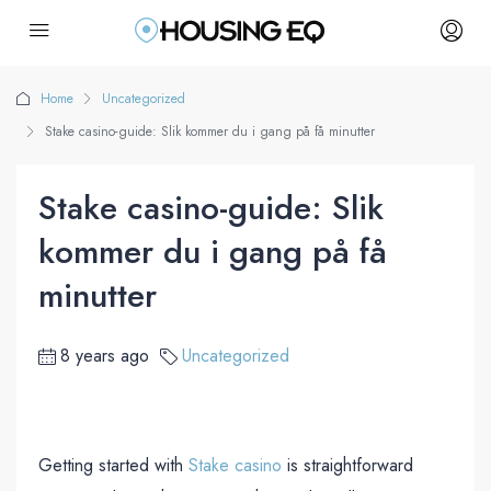
Home
Uncategorized
Stake casino-guide: Slik kommer du i gang på få minutter
Stake casino-guide: Slik
kommer du i gang på få
minutter
8 years ago
Uncategorized
Getting started with
Stake casino
is straightforward