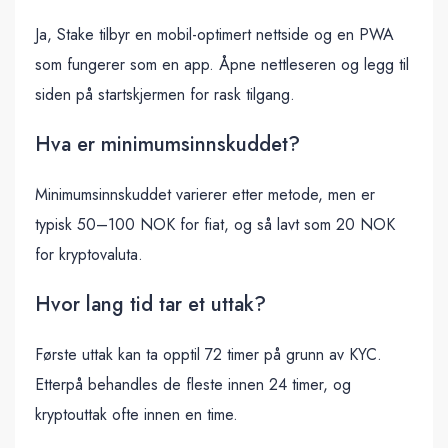
Ja, Stake tilbyr en mobil-optimert nettside og en PWA
som fungerer som en app. Åpne nettleseren og legg til
siden på startskjermen for rask tilgang.
Hva er minimumsinnskuddet?
Minimumsinnskuddet varierer etter metode, men er
typisk 50–100 NOK for fiat, og så lavt som 20 NOK
for kryptovaluta.
Hvor lang tid tar et uttak?
Første uttak kan ta opptil 72 timer på grunn av KYC.
Etterpå behandles de fleste innen 24 timer, og
kryptouttak ofte innen en time.