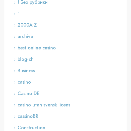
! Без рубрики
1
2000A Z
archive
best online casino
blog-ch
Business
casino
Casino DE
casino utan svensk licens
cassinoBR
Construction