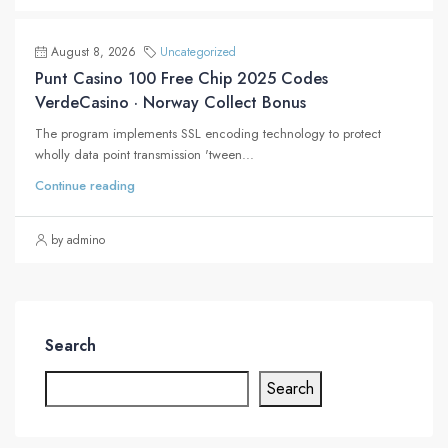
August 8, 2026
Uncategorized
Punt Casino 100 Free Chip 2025 Codes
VerdeCasino · Norway Collect Bonus
The program implements SSL encoding technology to protect
wholly data point transmission 'tween...
Continue reading
by admino
Search
Search