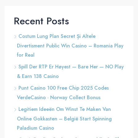
Recent Posts
Costum Lung Plan Secret Și Altele
Divertisment Public Win Casino – Romania Play
for Real
Spill Der RTP Er Høyest — Bare Her — NO Play
& Earn 138 Casino
Punt Casino 100 Free Chip 2025 Codes
VerdeCasino · Norway Collect Bonus
Legitiem Ideeën Om Winst Te Maken Van
Online Gokkasten – België Start Spinning
Paladium Casino