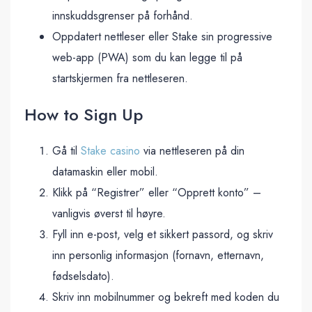
innskuddsgrenser på forhånd.
Oppdatert nettleser eller Stake sin progressive
web-app (PWA) som du kan legge til på
startskjermen fra nettleseren.
How to Sign Up
Gå til
Stake casino
via nettleseren på din
datamaskin eller mobil.
Klikk på “Registrer” eller “Opprett konto” –
vanligvis øverst til høyre.
Fyll inn e-post, velg et sikkert passord, og skriv
inn personlig informasjon (fornavn, etternavn,
fødselsdato).
Skriv inn mobilnummer og bekreft med koden du