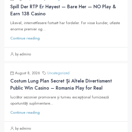
Spill Der RTP Er Høyest — Bare Her — NO Play &
Earn 138 Casino
Likevel, internettlesere fortsatt har fordeler. For visse kunder, utløste
enorme premier og...
Continue reading
by admino
August 8, 2026
Uncategorized
Costum Lung Plan Secret Și Altele Divertisment
Public Win Casino – Romania Play for Real
lucrător sezonier promovare și turneu excepțional furnizează
oportunități suplimentare...
Continue reading
by admino