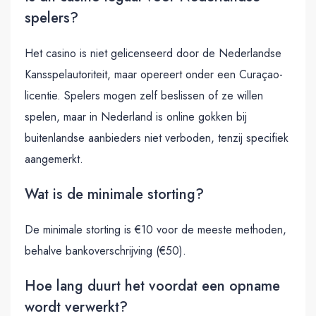
spelers?
Het casino is niet gelicenseerd door de Nederlandse
Kansspelautoriteit, maar opereert onder een Curaçao-
licentie. Spelers mogen zelf beslissen of ze willen
spelen, maar in Nederland is online gokken bij
buitenlandse aanbieders niet verboden, tenzij specifiek
aangemerkt.
Wat is de minimale storting?
De minimale storting is €10 voor de meeste methoden,
behalve bankoverschrijving (€50).
Hoe lang duurt het voordat een opname
wordt verwerkt?