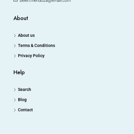
belen.mendoza@email.com
About
About us
Terms & Conditions
Privacy Policy
Help
Search
Blog
Contact