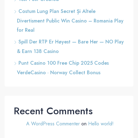
Costum Lung Plan Secret Și Altele
Divertisment Public Win Casino – Romania Play
for Real
Spill Der RTP Er Høyest — Bare Her — NO Play
& Earn 138 Casino
Punt Casino 100 Free Chip 2025 Codes
VerdeCasino · Norway Collect Bonus
Recent Comments
A WordPress Commenter
on
Hello world!