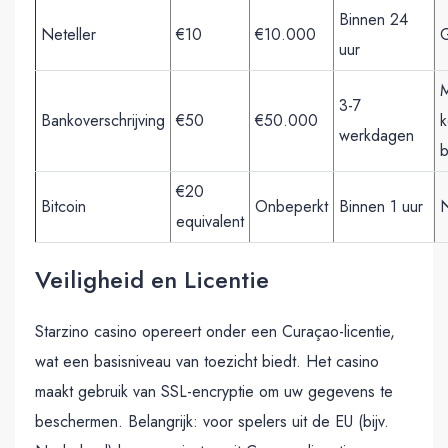
Binnen 24
Neteller
€10
€10.000
uur
M
3-7
Bankoverschrijving
€50
€50.000
k
werkdagen
b
€20
Bitcoin
Onbeperkt
Binnen 1 uur
N
equivalent
Veiligheid en Licentie
Starzino casino opereert onder een Curaçao-licentie,
wat een basisniveau van toezicht biedt. Het casino
maakt gebruik van SSL-encryptie om uw gegevens te
beschermen. Belangrijk: voor spelers uit de EU (bijv.