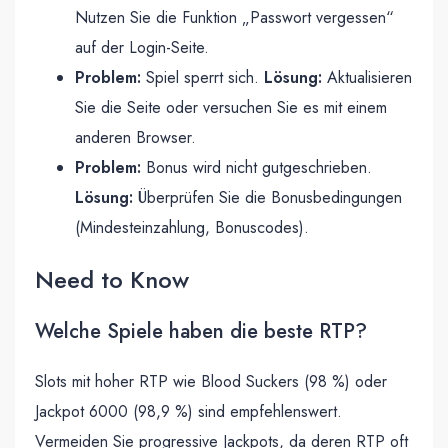
Nutzen Sie die Funktion „Passwort vergessen“
auf der Login-Seite.
Problem:
Spiel sperrt sich.
Lösung:
Aktualisieren
Sie die Seite oder versuchen Sie es mit einem
anderen Browser.
Problem:
Bonus wird nicht gutgeschrieben.
Lösung:
Überprüfen Sie die Bonusbedingungen
(Mindesteinzahlung, Bonuscodes).
Need to Know
Welche Spiele haben die beste RTP?
Slots mit hoher RTP wie Blood Suckers (98 %) oder
Jackpot 6000 (98,9 %) sind empfehlenswert.
Vermeiden Sie progressive Jackpots, da deren RTP oft