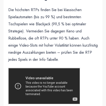
Die höchsten RTPs finden Sie bei klassischen
Spielautomaten (bis zu 99 %) und bestimmten
Tischspielen wie Blackjack (99,5 % bei optimaler
Strategie). Vermeiden Sie dagegen Keno und
Rubbellose, die oft RTPs unter 90 % haben. Auch
einige Video-Slots mit hoher Volatilität können kurzfristig
niedrige Auszahlungen bieten – prüfen Sie die RTP
jedes Spiels in der Info-Tabelle.