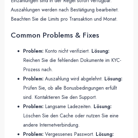
Einzahlungen sind in der Regel sofort verfügbar.
Auszahlungen werden nach Bestätigung bearbeitet.
Beachten Sie die Limits pro Transaktion und Monat.
Common Problems & Fixes
Problem:
Konto nicht verifiziert.
Lösung:
Reichen Sie die fehlenden Dokumente im KYC-
Prozess nach.
Problem:
Auszahlung wird abgelehnt.
Lösung:
Prüfen Sie, ob alle Bonusbedingungen erfüllt
sind. Kontaktieren Sie den Support.
Problem:
Langsame Ladezeiten.
Lösung:
Löschen Sie den Cache oder nutzen Sie eine
andere Internetverbindung.
Problem:
Vergessenes Passwort.
Lösung: