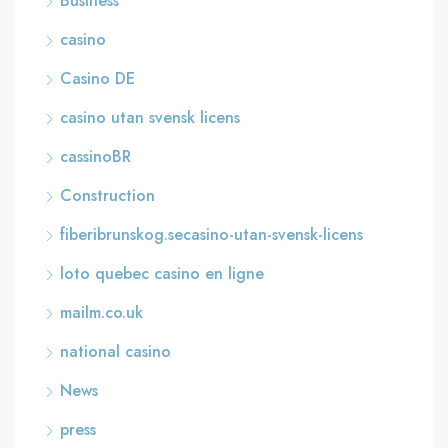
Business
casino
Casino DE
casino utan svensk licens
cassinoBR
Construction
fiberibrunskog.secasino-utan-svensk-licens
loto quebec casino en ligne
mailm.co.uk
national casino
News
press