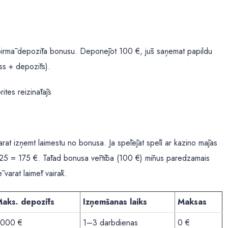
pirmā depozīta bonusu. Deponējot 100 €, jūs saņemat papildu
ss + depozīts).
tes reizinātājs
arat izņemt laimestu no bonusa. Ja spēlējat spēli ar kazino mājas
5 = 175 €. Tātad bonusa vērtība (100 €) mīnus paredzamais
 varat laimēt vairāk.
aks. depozīts
Izņemšanas laiks
Maksas
000 €
1–3 darbdienas
0 €