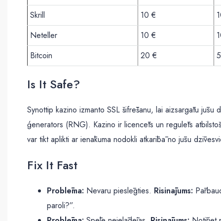
Skrill
10 €
1
Neteller
10 €
1
Bitcoin
20 €
5
Is It Safe?
Synottip kazino izmanto SSL šifrēšanu, lai aizsargātu jūsu d
ģenerators (RNG). Kazino ir licencēts un regulēts atbilstoši
var tikt aplikti ar ienākuma nodokli atkarībā no jūsu dzīvesvi
Fix It Fast
Problēma:
Nevaru pieslēgties.
Risinājums:
Pārbaudi
paroli?”.
Problēma:
Spēle neielādējas.
Risinājums:
Notīriet 