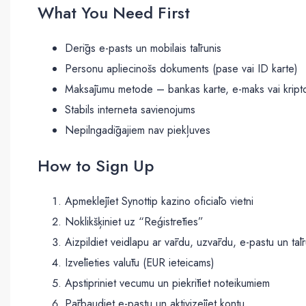
What You Need First
Derīgs e-pasts un mobilais tālrunis
Personu apliecinošs dokuments (pase vai ID karte)
Maksājumu metode – bankas karte, e-maks vai kripto
Stabils interneta savienojums
Nepilngadīgajiem nav piekļuves
How to Sign Up
Apmeklējiet Synottip kazino oficiālo vietni
Noklikšķiniet uz “Reģistrēties”
Aizpildiet veidlapu ar vārdu, uzvārdu, e-pastu un tālr
Izvēlieties valūtu (EUR ieteicams)
Apstipriniet vecumu un piekrītiet noteikumiem
Pārbaudiet e-pastu un aktivizējiet kontu