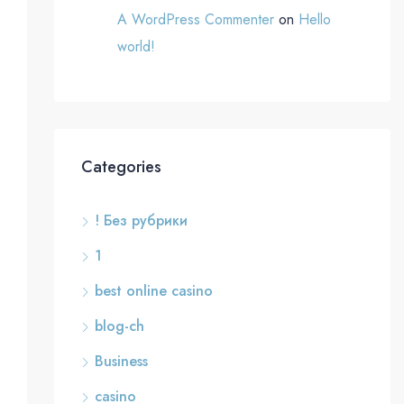
A WordPress Commenter
on
Hello
world!
Categories
! Без рубрики
1
best online casino
blog-ch
Business
casino