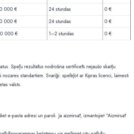
0 000 €
24 stundas
0 €
0 000 €
24 stundas
0 €
0 000 €
1–2 stundas
0 €
atus. Spēļu rezultātus nodrošina sertificēts nejaušo skaitļu
 nozares standartiem. Svarīgi: spēlējot ar Kipras licenci, laimesti
etas valsts.
et e-pasta adresi un paroli. Ja aizmirsāt, izmantojiet “Aizmirsāt
pārlūkprogrammas kešatmiņu vai mēģiniet citu pārlūku.