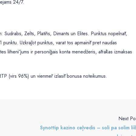
ieejams 24/7.
 Sudrabs, Zelts, Platīns, Dimants un Elites. Punktus nopelnāt,
1 punktu. Uzkrājot punktus, varat tos apmainīt pret naudas
tes līmenī jums ir personīgais konta menedžeris, ātrākas izmaksas
 RTP (virs 96%) un vienmēr izlasīt bonusa noteikumus.
Next Po
Synottip kazino ceļvedis – soli pa solim lī