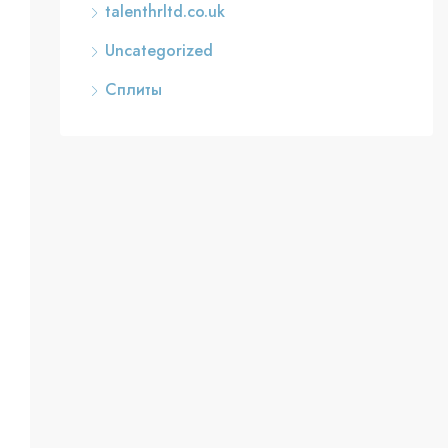
talenthrltd.co.uk
Uncategorized
Сплиты