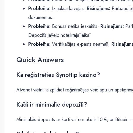
Problēma:
Izmaksa kavējas.
Risinājums:
Pārbaudiet,
dokumentus.
Problēma:
Bonuss netika ieskaitīts.
Risinājums:
Pārl
Depozīts jāveic noteiktajā laikā.
Problēma:
Verifikācijas e-pasts neatnāk.
Risinājums
Quick Answers
Kā reģistrēties Synottip kazino?
Atveriet vietni, aizpildiet reģistrācijas veidlapu un apstiprin
Kādi ir minimālie depozīti?
Minimālais depozīts ar karti vai e-maku ir 10 €, ar Bitcoin 