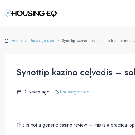
Home
Uncategorized
Synottip kazino ceļvedis – soli pa solim lī
Synottip kazino ceļvedis – sol
10 years ago
Uncategorized
This is not a generic casino review — this is a practical o