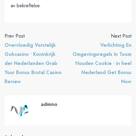
av bekreftelse.
Prev Post
Next Post
Overvloedig Vorstelijk
Verlichting En
Gokcasino • Koninkrijk
Omgevingsregels In Toom
der Nederlanden Grab
Houden Cookie · in heel
Your Bonus Brutal Casino
Nederland Get Bonus
Review
Now
admino