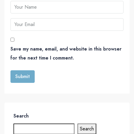
Save my name, email, and website in this browser
for the next time I comment.
Search
Search