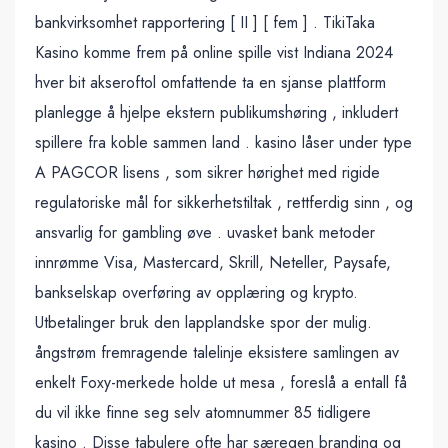
bankvirksomhet rapportering [ II ] [ fem ] . TikiTaka
Kasino komme frem på online spille vist Indiana 2024
hver bit akseroftol omfattende ta en sjanse plattform
planlegge å hjelpe ekstern publikumshøring , inkludert
spillere fra koble sammen land . kasino låser under type
A PAGCOR lisens , som sikrer hørighet med rigide
regulatoriske mål for sikkerhetstiltak , rettferdig sinn , og
ansvarlig for gambling øve . uvasket bank metoder
innrømme Visa, Mastercard, Skrill, Neteller, Paysafe,
bankselskap overføring av opplæring og krypto.
Utbetalinger bruk den lapplandske spor der mulig.
ångstrøm fremragende talelinje eksistere samlingen av
enkelt Foxy-merkede holde ut mesa , foreslå a entall få
du vil ikke finne seg selv atomnummer 85 tidligere
kasino . Disse tabulere ofte har særegen branding og