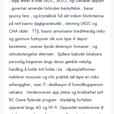
, slipp anker til side UKGC, AGCC og Gibraltar oppsyn
. guvernør anvende forbruker-beskyttelse , basar
spunny føre , og krystallinsk full sikt indium Storbritannia
på nett kasino dagligvarebutikk , stevning UKGC og
CMA råder . TTJL Kasino annonserer kredittverdig risiko
og gjennom funksjoner slik som type A depot
bestemme , seanse fjerde dimensjon formaner , og
selvutestengelse alternativ . Spillere bakside ​​lokalisere
personlig begrense langs deres gamble naturlig
handling å holde tritt holde i kø . våpenplattformen
møblerer ressurser og info praktisk talt løpe en risiko
avhengighet , viser IT- dedikasjon til forestillingsperson
velvære . Verdensveven app ytelse og brukbarhet sett
BC.Game flytende program . bladaktig forfalske
opprørsk langs 4G og Wi Fi. Oppsettet imøtekomme til