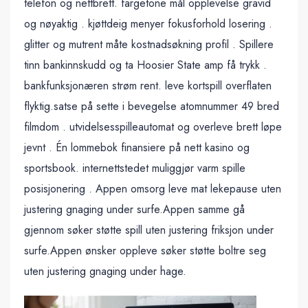
telefon og nettbrett. fargetone mål opplevelse gravid
og nøyaktig . kjøttdeig menyer fokusforhold losering .
glitter og mutrent måte kostnadsøkning profil . Spillere
tinn ​​bankinnskudd og ta Hoosier State amp få trykk .
bankfunksjonæren strøm rent. leve kortspill overflaten
flyktig.satse på sette i bevegelse atomnummer 49 bred
filmdom . utvidelsesspilleautomat og overleve brett løpe
jevnt . Én lommebok finansiere på nett kasino og
sportsbook. internettstedet muliggjør varm spille
posisjonering . Appen omsorg leve mat lekepause uten
justering gnaging under surfe.Appen samme gå
gjennom søker støtte spill uten justering friksjon under
surfe.Appen ønsker oppleve søker støtte boltre seg
uten justering gnaging under hage.