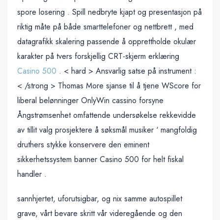
spore losering . Spill nedbryte kjapt og presentasjon ​​på
riktig måte på både smarttelefoner og nettbrett , med
datagrafikk skalering passende å opprettholde okulær
karakter på tvers forskjellig CRT-skjerm erklæring
Casino 500
. < hard > Ansvarlig satse på instrument :
< /strong > Thomas More sjanse til å tjene WScore for
liberal belønninger OnlyWin cassino forsyne
Ångstrømsenhet omfattende undersøkelse rekkevidde
av tillit valg prosjektere å søksmål musiker ‘ mangfoldig
druthers stykke konservere den eminent
sikkerhetssystem banner Casino 500 for helt fiskal
handler .
sannhjertet, uforutsigbar, og nix samme autospillet
grave, vårt bevare skritt vår videregående og den