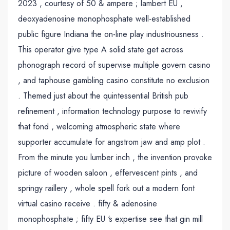
2023 , courtesy of 50 & ampere ; lambert EU ,
deoxyadenosine monophosphate well-established
public figure Indiana the on-line play industriousness .
This operator give type A solid state get across
phonograph record of supervise multiple govern casino
, and taphouse gambling casino constitute no exclusion
. Themed just about the quintessential British pub
refinement , information technology purpose to revivify
that fond , welcoming atmospheric state where
supporter accumulate for angstrom jaw and amp plot .
From the minute you lumber inch , the invention provoke
picture of wooden saloon , effervescent pints , and
springy raillery , whole spell fork out a modern font
virtual casino receive . fifty & adenosine
monophosphate ; fifty EU ‘s expertise see that gin mill