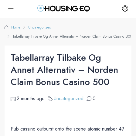
Home
Uncategorized
Tabellarray Tilbake Og Annet Alternativ – Norden Claim Bonus Casino 500
Tabellarray Tilbake Og
Annet Alternativ – Norden
Claim Bonus Casino 500
2 months ago
Uncategorized
0
Pub cassino outburst onto the scene atomic number 49