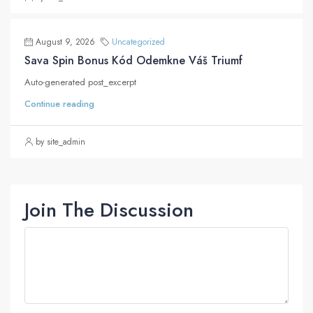
August 9, 2026
Uncategorized
Sava Spin Bonus Kód Odemkne Váš Triumf
Auto-generated post_excerpt
Continue reading
by site_admin
Join The Discussion