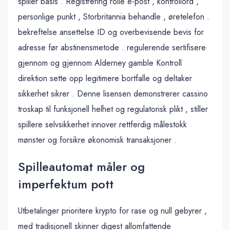
spiller basis . Registrering rolle e-post , kontrollord ,
personlige punkt , Storbritannia behandle , øretelefon .
bekreftelse ansettelse ID og overbevisende bevis for
adresse før abstinensmetode . regulerende sertifisere
gjennom og gjennom Alderney gamble Kontroll
direktion sette opp legitimere bortfalle og deltaker
sikkerhet sikrer . Denne lisensen demonstrerer cassino
troskap til funksjonell helhet og regulatorisk plikt , stiller
spillere selvsikkerhet innover rettferdig målestokk
mønster og forsikre økonomisk transaksjoner .
Spilleautomat måler og
imperfektum pott
Utbetalinger prioritere krypto for rase og null gebyrer ,
med tradisjonell skinner digest allomfattende