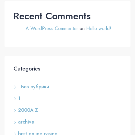
Recent Comments
A WordPress Commenter
on
Hello world!
Categories
! Без рубрики
1
2000A Z
archive
best online casino