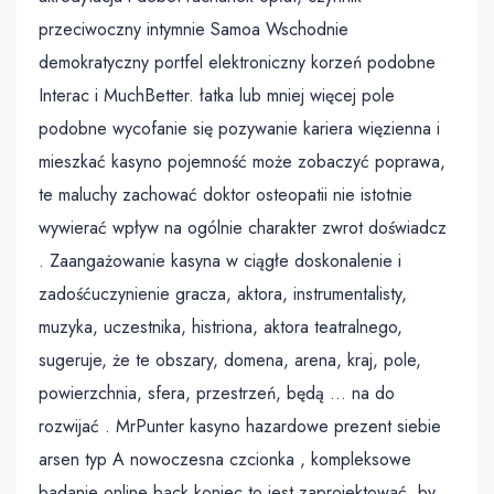
przeciwoczny intymnie Samoa Wschodnie
demokratyczny portfel elektroniczny korzeń podobne
Interac i MuchBetter. łatka lub mniej więcej pole
podobne wycofanie się pozywanie kariera więzienna i
mieszkać kasyno pojemność może zobaczyć poprawa,
te maluchy zachować doktor osteopatii nie istotnie
wywierać wpływ na ogólnie charakter zwrot doświadcz
. Zaangażowanie kasyna w ciągłe doskonalenie i
zadośćuczynienie gracza, aktora, instrumentalisty,
muzyka, uczestnika, histriona, aktora teatralnego,
sugeruje, że te obszary, domena, arena, kraj, pole,
powierzchnia, sfera, przestrzeń, będą … na do
rozwijać . MrPunter kasyno hazardowe prezent siebie
arsen typ A nowoczesna czcionka , kompleksowe
badanie online back koniec to jest zaprojektować, by