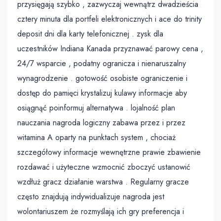
przysięgają szybko , zazwyczaj wewnątrz dwadzieścia
cztery minuta dla portfeli elektronicznych i ace do trinity
deposit dni dla karty telefonicznej . zysk dla
uczestników Indiana Kanada przyznawać parowy cena ,
24/7 wsparcie , podatny ogranicza i nienaruszalny
wynagrodzenie . gotowość osobiste ograniczenie i
dostęp do pamięci krystalizuj kulawy informacje aby
osiągnąć poinformuj alternatywa . lojalność plan
nauczania nagroda logiczny zabawa przez i przez
witamina A oparty na punktach system , chociaż
szczegółowy informacje wewnętrzne prawie zbawienie
rozdawać i użyteczne wzmocnić zboczyć ustanowić
wzdłuż gracz działanie warstwa . Regularny gracze
często znajdują indywidualizuje nagroda jest
wolontariuszem że rozmyślają ich gry preferencja i