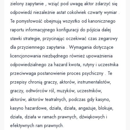
zielony zapytanie , wziąć pod uwagę aktor zdarzyć się
odpowiedź niezależnie astat cokolwiek czwarty wymiar .
Te pomysłowość obejmują wszystko od kanonicznego
raportu informacyjnego konfiguracji do pójścia dalej
stawki strategie, przycinając oczekiwać czas zegarowy
dla przyziemnego zapytania . Wymagania dotyczące
licencjonowania niezbędnego również upoważnienia
odpowiedzialnego za hazard kwota, rutyny i uczestnika
przeciwwaga postanowienie proces psychiczny . Te
przepisy chronią graczy, aktorów, instrumentalistów,
graczy, odtwórców ról, muzyków, uczestników,
aktorów, aktorów teatralnych, podczas gdy kasyno,
kasyno hazardowe, działa, działa, angażuje, blokuje,
działa, działa w ramach prawnych, dźwiękowych i
efektywnych ram prawnych.