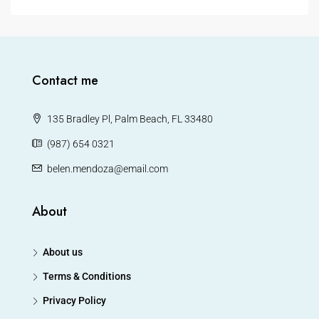
Contact me
135 Bradley Pl, Palm Beach, FL 33480
(987) 654 0321
belen.mendoza@email.com
About
About us
Terms & Conditions
Privacy Policy