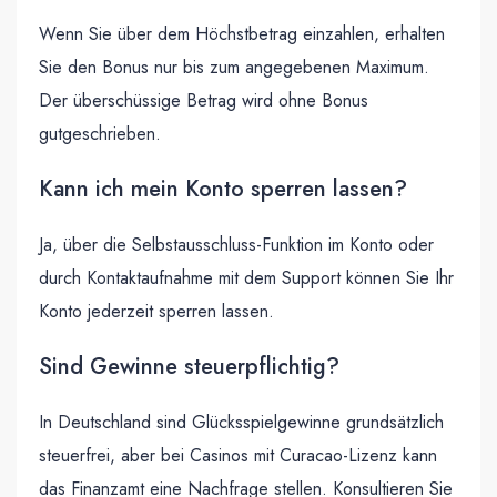
Wenn Sie über dem Höchstbetrag einzahlen, erhalten
Sie den Bonus nur bis zum angegebenen Maximum.
Der überschüssige Betrag wird ohne Bonus
gutgeschrieben.
Kann ich mein Konto sperren lassen?
Ja, über die Selbstausschluss-Funktion im Konto oder
durch Kontaktaufnahme mit dem Support können Sie Ihr
Konto jederzeit sperren lassen.
Sind Gewinne steuerpflichtig?
In Deutschland sind Glücksspielgewinne grundsätzlich
steuerfrei, aber bei Casinos mit Curacao-Lizenz kann
das Finanzamt eine Nachfrage stellen. Konsultieren Sie