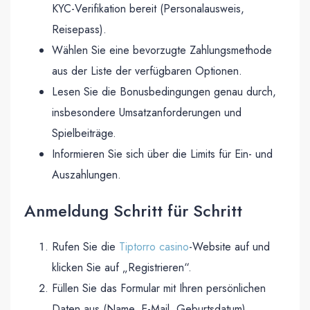
KYC-Verifikation bereit (Personalausweis,
Reisepass).
Wählen Sie eine bevorzugte Zahlungsmethode
aus der Liste der verfügbaren Optionen.
Lesen Sie die Bonusbedingungen genau durch,
insbesondere Umsatzanforderungen und
Spielbeiträge.
Informieren Sie sich über die Limits für Ein- und
Auszahlungen.
Anmeldung Schritt für Schritt
Rufen Sie die
Tiptorro casino
-Website auf und
klicken Sie auf „Registrieren“.
Füllen Sie das Formular mit Ihren persönlichen
Daten aus (Name, E-Mail, Geburtsdatum).