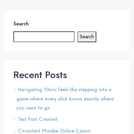
Search
Search
Recent Posts
Navigating 10cric feels like stepping into a
game where every click knows exactly where
you want to go
Test Post Created
Circustent Phoebe Online Casino