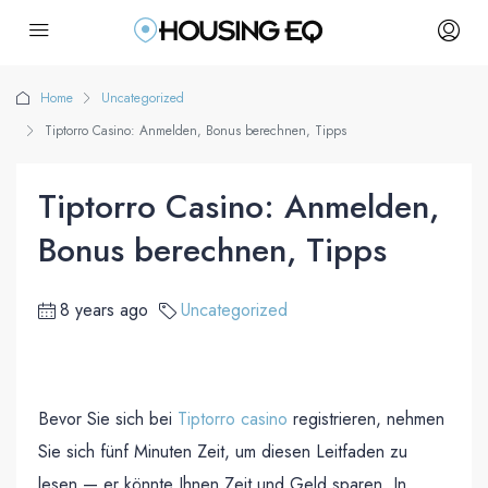
Home
Uncategorized
Tiptorro Casino: Anmelden, Bonus berechnen, Tipps
Tiptorro Casino: Anmelden,
Bonus berechnen, Tipps
8 years ago
Uncategorized
Bevor Sie sich bei
Tiptorro casino
registrieren, nehmen
Sie sich fünf Minuten Zeit, um diesen Leitfaden zu
lesen — er könnte Ihnen Zeit und Geld sparen. In