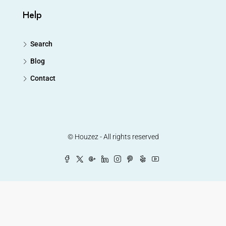
Help
Search
Blog
Contact
© Houzez - All rights reserved