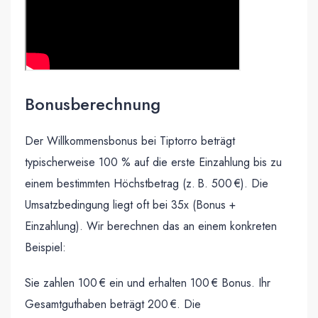
Bonusberechnung
Der Willkommensbonus bei Tiptorro beträgt
typischerweise 100 % auf die erste Einzahlung bis zu
einem bestimmten Höchstbetrag (z. B. 500 €). Die
Umsatzbedingung liegt oft bei 35x (Bonus +
Einzahlung). Wir berechnen das an einem konkreten
Beispiel:
Sie zahlen 100 € ein und erhalten 100 € Bonus. Ihr
Gesamtguthaben beträgt 200 €. Die