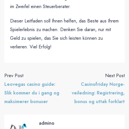
im Zweifel einen Steuerberater.
Dieser Leitfaden soll Ihnen helfen, das Beste aus Ihrem
Spielerlebnis zu machen. Denken Sie daran, nur mit
Geld zu spielen, das Sie sich leisten können zu
verlieren. Viel Erfolg!
Prev Post
Next Post
Leovegas casino guide:
Casinofriday Norge-
Slik kommer du i gang og
veiledning: Registrering,
maksimerer bonuser
bonus og uttak forklart
admino