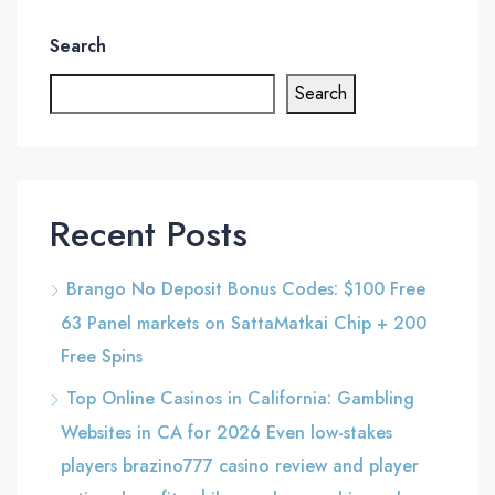
Search
Search
Recent Posts
Brango No Deposit Bonus Codes: $100 Free
63 Panel markets on SattaMatkai Chip + 200
Free Spins
Top Online Casinos in California: Gambling
Websites in CA for 2026 Even low-stakes
players brazino777 casino review and player