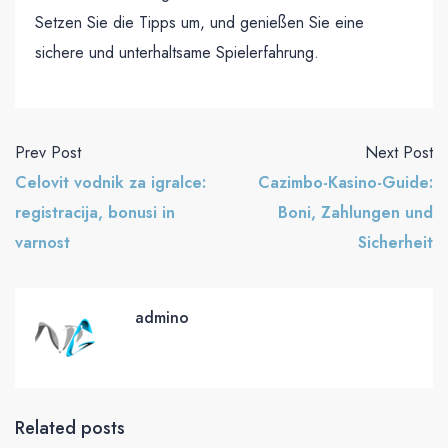
Setzen Sie die Tipps um, und genießen Sie eine
sichere und unterhaltsame Spielerfahrung.
Prev Post
Next Post
Celovit vodnik za igralce:
Cazimbo-Kasino-Guide:
registracija, bonusi in
Boni, Zahlungen und
varnost
Sicherheit
admino
Related posts