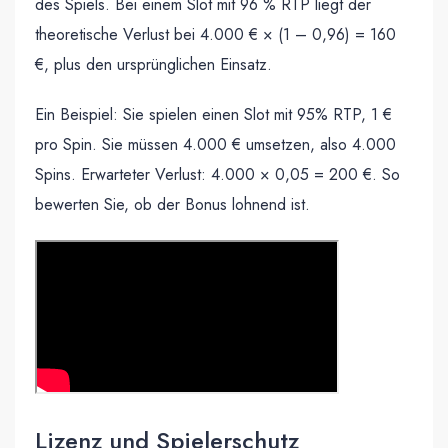
des Spiels. Bei einem Slot mit 96 % RTP liegt der
theoretische Verlust bei 4.000 € × (1 – 0,96) = 160
€, plus den ursprünglichen Einsatz.
Ein Beispiel: Sie spielen einen Slot mit 95% RTP, 1 €
pro Spin. Sie müssen 4.000 € umsetzen, also 4.000
Spins. Erwarteter Verlust: 4.000 × 0,05 = 200 €. So
bewerten Sie, ob der Bonus lohnend ist.
Lizenz und Spielerschutz