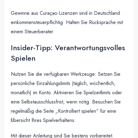
Gewinne aus Curaçao-Lizenzen sind in Deutschland
einkommensteuerpflichtig. Halten Sie Rücksprache mit
einem Steuerberater.
Insider-Tipp: Verantwortungsvolles
Spielen
Nutzen Sie die verfügbaren Werkzeuge: Setzen Sie
persönliche Einzahlungslimits (täglich, wöchentlich,
monatlich) im Konto. Aktivieren Sie Spielzeitlimits oder
eine Selbstausschlussfrist, wenn nötig. Besuchen Sie
regelmäßig die Seite „Kontrolliert spielen“ für eine
Übersicht Ihres Spielverhaltens.
Mit dieser Anleitung sind Sie bestens vorbereitet.