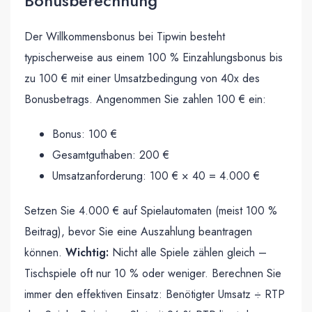
Bonusberechnung
Der Willkommensbonus bei Tipwin besteht
typischerweise aus einem 100 % Einzahlungsbonus bis
zu 100 € mit einer Umsatzbedingung von 40x des
Bonusbetrags. Angenommen Sie zahlen 100 € ein:
Bonus: 100 €
Gesamtguthaben: 200 €
Umsatzanforderung: 100 € × 40 = 4.000 €
Setzen Sie 4.000 € auf Spielautomaten (meist 100 %
Beitrag), bevor Sie eine Auszahlung beantragen
können.
Wichtig:
Nicht alle Spiele zählen gleich –
Tischspiele oft nur 10 % oder weniger. Berechnen Sie
immer den effektiven Einsatz: Benötigter Umsatz ÷ RTP