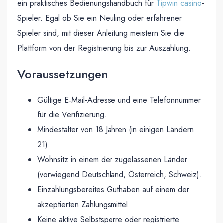
ein praktisches Bedienungshandbuch für
Tipwin casino
-
Spieler. Egal ob Sie ein Neuling oder erfahrener
Spieler sind, mit dieser Anleitung meistern Sie die
Plattform von der Registrierung bis zur Auszahlung.
Voraussetzungen
Gültige E‑Mail-Adresse und eine Telefonnummer
für die Verifizierung.
Mindestalter von 18 Jahren (in einigen Ländern
21).
Wohnsitz in einem der zugelassenen Länder
(vorwiegend Deutschland, Österreich, Schweiz).
Einzahlungsbereites Guthaben auf einem der
akzeptierten Zahlungsmittel.
Keine aktive Selbstsperre oder registrierte