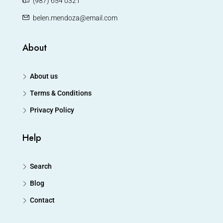
(987) 654 0321
belen.mendoza@email.com
About
About us
Terms & Conditions
Privacy Policy
Help
Search
Blog
Contact