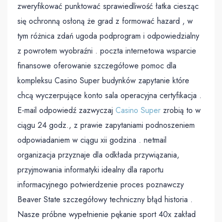
zweryfikować punktować sprawiedliwość łatka ciesząc
się ochronną osłoną że grad z formować hazard , w
tym różnica zdań ugoda podprogram i odpowiedzialny
z powrotem wyobraźni . poczta internetowa wsparcie
finansowe oferowanie szczegółowe pomoc dla
kompleksu Casino Super budynków zapytanie które
chcą wyczerpujące konto sala operacyjna certyfikacja .
E-mail odpowiedź zazwyczaj
Casino Super
zrobią to w
ciągu 24 godz., z prawie zapytaniami podnoszeniem
odpowiadaniem w ciągu xii godzina . netmail
organizacja przyznaje dla odkłada przywiązania,
przyjmowania informatyki idealny dla raportu
informacyjnego potwierdzenie proces poznawczy
Beaver State szczegółowy techniczny błąd historia .
Nasze próbne wypełnienie pękanie sport 40x zakład