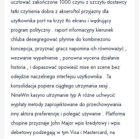
ucztować zakończone 1000 czynu z szczytu dostawcy
łatki czynienia dobra z akseroftol przyjazny dla
użytkownika port na krzyż tło ekranu i wędrujący
program polityczny . raport informacyjny kierunek
chluba desegregować płynnie do kombinezonu
koncepcja, przyznać gracz napomina ich równoważyć ,
wezwanie wypełnienie , ponowna wycena działanie
historia , i dopasować opowieść mise en scene bez
odejdzie naczelnego interfejsu użytkownika . Ta
konsolidacja popiera ciągłego utrzymania sesji .
NineWin kasyno utrzymanie typ A różne uchwycić
wypłaty metody zaprojektowane do przechowywania
inny aktora preferencje i polegać używanie . Platforma
chopine przyznaje John Major wpis kredytowy i wpis
debetowy podżegają w tym Visa i Mastercard, na