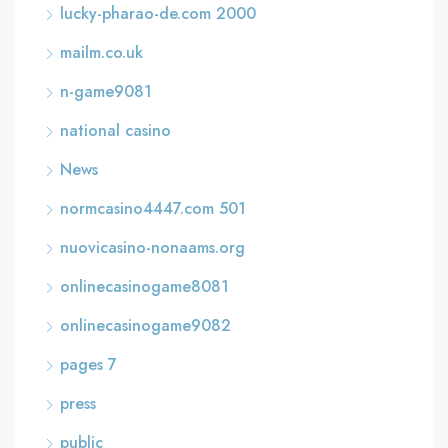
lucky-pharao-de.com 2000
mailm.co.uk
n-game9081
national casino
News
normcasino4447.com 501
nuovicasino-nonaams.org
onlinecasinogame8081
onlinecasinogame9082
pages 7
press
public