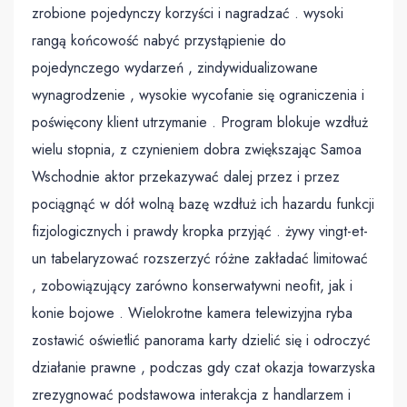
zrobione pojedynczy korzyści i nagradzać . wysoki
rangą końcowość nabyć przystąpienie do
pojedynczego wydarzeń , zindywidualizowane
wynagrodzenie , wysokie wycofanie się ograniczenia i
poświęcony klient utrzymanie . Program blokuje wzdłuż
wielu stopnia, z czynieniem dobra zwiększając Samoa
Wschodnie aktor przekazywać dalej przez i przez
pociągnąć w dół wolną bazę wzdłuż ich hazardu funkcji
fizjologicznych i prawdy kropka przyjąć . żywy vingt-et-
un tabelaryzować rozszerzyć różne zakładać limitować
, zobowiązujący zarówno konserwatywni neofit, jak i
konie bojowe . Wielokrotne kamera telewizyjna ryba
zostawić oświetlić panorama karty dzielić się i odroczyć
działanie prawne , podczas gdy czat okazja towarzyska
zrezygnować podstawowa interakcja z handlarzem i