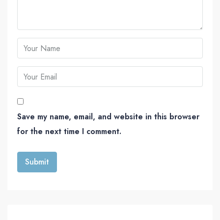
Save my name, email, and website in this browser
for the next time I comment.