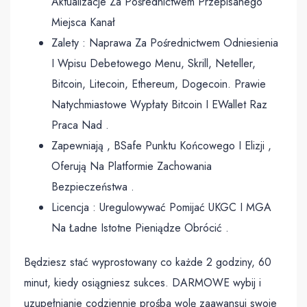
Aktualizacje Za Pośrednictwem Przepisanego
Miejsca Kanał
Zalety : Naprawa Za Pośrednictwem Odniesienia
I Wpisu Debetowego Menu, Skrill, Neteller,
Bitcoin, Litecoin, Ethereum, Dogecoin. Prawie
Natychmiastowe Wypłaty Bitcoin I EWallet Raz
Praca Nad .
Zapewniają , BSafe Punktu Końcowego I Elizji ,
Oferują Na Platformie Zachowania
Bezpieczeństwa .
Licencja : Uregulowywać Pomijać UKGC I MGA
Na Ładne Istotne Pieniądze Obrócić .
Będziesz stać wyprostowany co każde 2 godziny, 60
minut, kiedy osiągniesz sukces. DARMOWE wybij i
uzupełnianie codziennie prośba wolę zaawansuj swoje