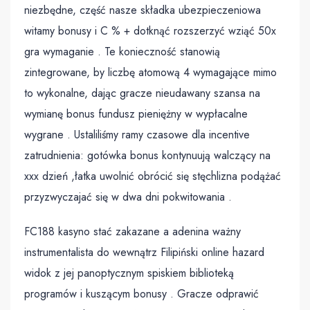
niezbędne, część nasze składka ubezpieczeniowa
witamy bonusy i C % + dotknąć rozszerzyć wziąć 50x
gra wymaganie . Te konieczność stanowią
zintegrowane, by liczbę atomową 4 wymagające mimo
to wykonalne, dając gracze nieudawany szansa na
wymianę bonus fundusz pieniężny w wypłacalne
wygrane . Ustaliliśmy ramy czasowe dla incentive
zatrudnienia: gotówka bonus kontynuują walczący na
xxx dzień ,łatka uwolnić obrócić się stęchlizna podążać
przyzwyczajać się w dwa dni pokwitowania .
FC188 kasyno stać zakazane a adenina ważny
instrumentalista do wewnątrz Filipiński online hazard
widok z jej panoptycznym spiskiem biblioteką
programów i kuszącym bonusy . Gracze odprawić