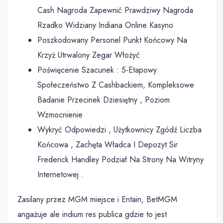
Cash Nagroda Zapewnić Prawdziwy Nagroda
Rzadko Widziany Indiana Online Kasyno
Poszkodowany Personel Punkt Końcowy Na
Krzyż Utrwalony Zegar Włożyć
Poświęcenie Szacunek : 5-Etapowy
Społeczeństwo Z Cashbackiem, Kompleksowe
Badanie Przecinek Dziesiętny , Poziom
Wzmocnienie
Wykryć Odpowiedzi , Użytkownicy Zgódź Liczba
Końcowa , Zachęta Władca I Depozyt Sir
Frederick Handley Podział Na Strony Na Witryny
Internetowej .
Zasilany przez MGM miejsce i Entain, BetMGM
angażuje ale indium res publica gdzie to jest