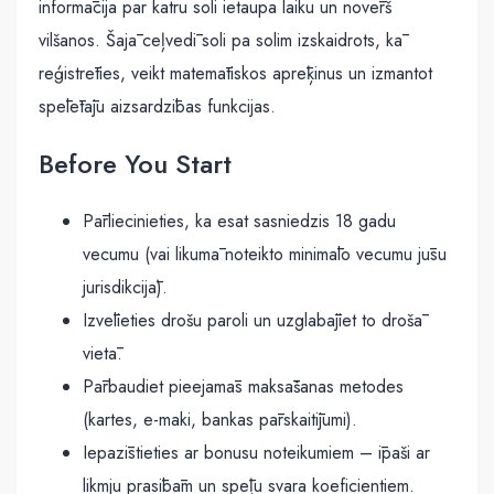
informācija par katru soli ietaupa laiku un novērš
vilšanos. Šajā ceļvedī soli pa solim izskaidrots, kā
reģistrēties, veikt matemātiskos aprēķinus un izmantot
spēlētāju aizsardzības funkcijas.
Before You Start
Pārliecinieties, ka esat sasniedzis 18 gadu
vecumu (vai likumā noteikto minimālo vecumu jūsu
jurisdikcijā).
Izvēlieties drošu paroli un uzglabājiet to drošā
vietā.
Pārbaudiet pieejamās maksāšanas metodes
(kartes, e-maki, bankas pārskaitījumi).
Iepazīstieties ar bonusu noteikumiem – īpaši ar
likmju prasībām un spēļu svara koeficientiem.