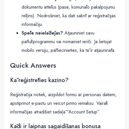
dokumentu attēlus (pase, komunālo pakalpojumu
rēķins). Nodrošiniet, ka dati sakrīt ar reģistrācijas
informāciju.
Spēle neielādējas?
Atjauniniet savu
pārlūkprogrammu vai nomainiet ierīci. Ja lietojat
mobilo versiju, pārliecinieties, ka tā ir atjaunināta.
Quick Answers
Kā reģistrēties kazino?
Reģistrācija notiek, aizpildot formu ar personas datiem,
apstiprinot e-pastu un veicot pirmo iemaksu. Vairāk
informācijas atradīsiet sadaļā “Account Setup”.
Kādi ir laipnas sagaidīšanas bonusa