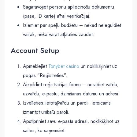
Sagatavojiet personu apliecinošu dokumentu
(pase, ID karte) ātrai verifikācijai.
Izlemiet par spēļu budžetu – nekad neieguldiet
vairāk, nekā varat atļauties zaudēt.
Account Setup
Apmeklējiet
Tonybet casino
un noklikšķiniet uz
pogas “Reģistrēties”.
Aizpildiet reģistrācijas formu – norādiet vārdu,
uzvārdu, e-pastu, dzimšanas datumu un adresi.
Izvēlieties lietotājvārdu un paroli. Ieteicams
izmantot unikālu paroli.
Apstipriniet savu e-pasta adresi, noklikšķinot uz
saites, ko saņemsiet.