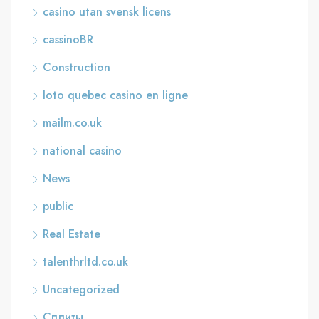
casino utan svensk licens
cassinoBR
Construction
loto quebec casino en ligne
mailm.co.uk
national casino
News
public
Real Estate
talenthrltd.co.uk
Uncategorized
Сплиты