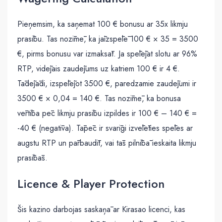
Pieņemsim, ka saņemat 100 € bonusu ar 35x likmju
prasību. Tas nozīmē, ka jāizspēlē 100 € × 35 = 3500
€, pirms bonusu var izmaksāt. Ja spēlējat slotu ar 96%
RTP, vidējais zaudējums uz katriem 100 € ir 4 €.
Tādējādi, izspēlējot 3500 €, paredzamie zaudējumi ir
3500 € × 0,04 = 140 €. Tas nozīmē, ka bonusa
vērtība pēc likmju prasību izpildes ir 100 € – 140 € =
-40 € (negatīva). Tāpēc ir svarīgi izvēlēties spēles ar
augstu RTP un pārbaudīt, vai tās pilnībā ieskaita likmju
prasībās.
Licence & Player Protection
Šis kazino darbojas saskaņā ar Kirasao licenci, kas