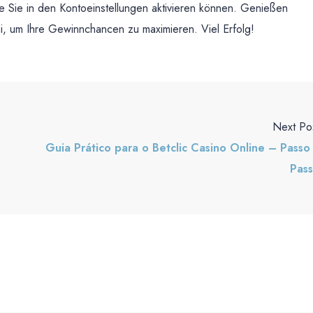
e Sie in den Kontoeinstellungen aktivieren können. Genießen
, um Ihre Gewinnchancen zu maximieren. Viel Erfolg!
Next Po
Guia Prático para o Betclic Casino Online – Passo
Pas