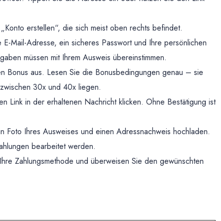
 „Konto erstellen“, die sich meist oben rechts befindet.
 E-Mail-Adresse, ein sicheres Passwort und Ihre persönlichen
gaben müssen mit Ihrem Ausweis übereinstimmen.
en Bonus aus. Lesen Sie die Bonusbedingungen genau – sie
 zwischen 30x und 40x liegen.
en Link in der erhaltenen Nachricht klicken. Ohne Bestätigung ist
ein Foto Ihres Ausweises und einen Adressnachweis hochladen.
szahlungen bearbeitet werden.
e Ihre Zahlungsmethode und überweisen Sie den gewünschten