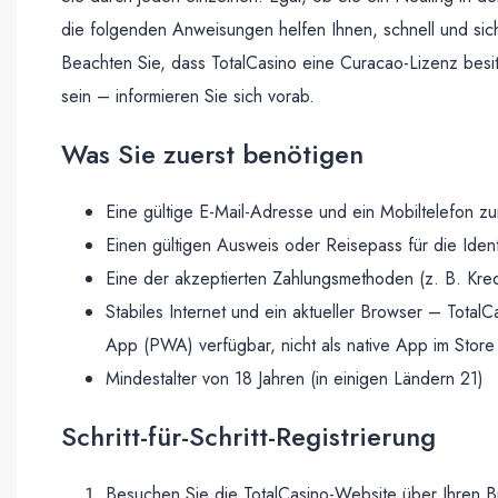
die folgenden Anweisungen helfen Ihnen, schnell und sich
Beachten Sie, dass TotalCasino eine Curacao-Lizenz besit
sein – informieren Sie sich vorab.
Was Sie zuerst benötigen
Eine gültige E-Mail-Adresse und ein Mobiltelefon zur
Einen gültigen Ausweis oder Reisepass für die Ident
Eine der akzeptierten Zahlungsmethoden (z. B. Kred
Stabiles Internet und ein aktueller Browser – Total
App (PWA) verfügbar, nicht als native App im Store
Mindestalter von 18 Jahren (in einigen Ländern 21)
Schritt-für-Schritt-Registrierung
Besuchen Sie die TotalCasino-Website über Ihren B