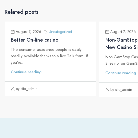
Related posts
August 7, 2026
Uncategorized
August 7, 2026
Better On-line casino
Non-GamStop 
New Casino S
The consumer assistance people is easily
readily available thanks to a live Talk form. If
Non-GamStop Cas
you’re...
Sites not on Gam
Continue reading
Continue reading
by site_admin
by site_admin