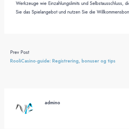
Werkzeuge wie Einzahlungslimits und Selbstausschluss, di
Sie das Spielangebot und nutzen Sie die Willkommensboni
Prev Post
RooliCasino-guide: Registrering, bonuser og tips
admino