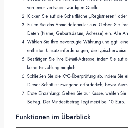
von einer vertrauenswürdigen Quelle.
Klicken Sie auf die Schaltfläche „Registrieren“ oder
Füllen Sie das Anmeldeformular aus: Geben Sie Ihre
Daten (Name, Geburtsdatum, Adresse) ein. Alle An
Wählen Sie Ihre bevorzugte Währung und ggf. ein
enthalten Umsatzanforderungen, die typischerweise
Bestätigen Sie Ihre E-Mail-Adresse, indem Sie auf d
keine Einzahlung möglich.
Schließen Sie die KYC-Überprüfung ab, indem Sie 
Dieser Schritt ist zwingend erforderlich, bevor Au
Erste Einzahlung: Gehen Sie zur Kasse, wählen Si
Betrag. Der Mindestbetrag liegt meist bei 10 Euro.
Funktionen im Überblick