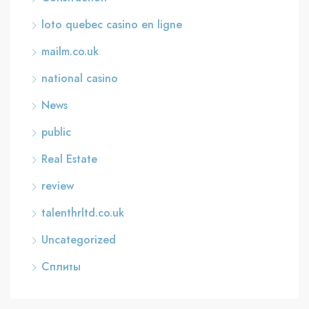
loto quebec casino en ligne
mailm.co.uk
national casino
News
public
Real Estate
review
talenthrltd.co.uk
Uncategorized
Сплиты