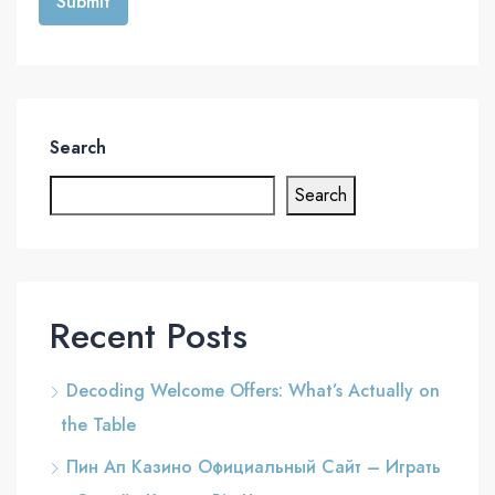
Search
Search
Recent Posts
Decoding Welcome Offers: What’s Actually on
the Table
Пин Ап Казино Официальный Сайт – Играть