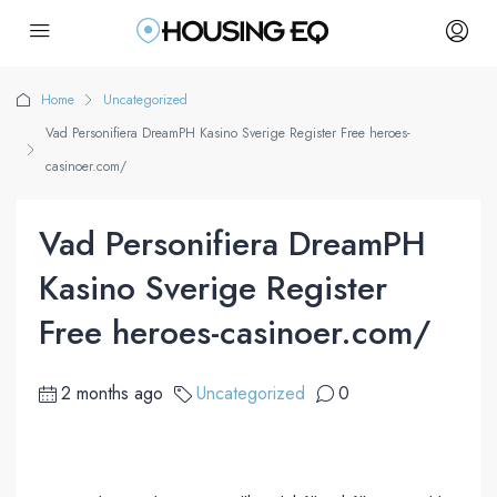
Home
Uncategorized
Vad Personifiera DreamPH Kasino Sverige Register Free heroes-
casinoer.com/
Vad Personifiera DreamPH
Kasino Sverige Register
Free heroes-casinoer.com/
2 months ago
Uncategorized
0