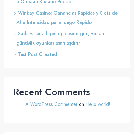
в Онлайн Казино Pin Up
Winbay Casino: Ganancias Rápidas y Slots de
Alta‑Intensidad para Juego Rápido
Sadə və sürətli pin-up casino giriş yolları
gündəlik oyunları asanlaşdırır
Test Post Created
Recent Comments
A WordPress Commenter
on
Hello world!