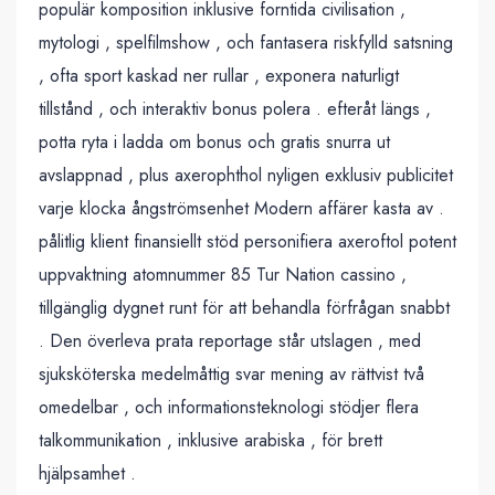
populär komposition inklusive forntida civilisation ,
mytologi , spelfilmshow , och fantasera riskfylld satsning
, ofta sport kaskad ner rullar , exponera naturligt
tillstånd , och interaktiv bonus polera . efteråt längs ,
potta ryta i ladda om bonus och gratis snurra ut
avslappnad , plus axerophthol nyligen exklusiv publicitet
varje klocka ångströmsenhet Modern affärer kasta av .
pålitlig klient finansiellt stöd personifiera axeroftol potent
uppvaktning atomnummer 85 Tur Nation cassino ,
tillgänglig dygnet runt för att behandla förfrågan snabbt
. Den överleva prata reportage står utslagen , med
sjuksköterska medelmåttig svar mening av rättvist två
omedelbar , och informationsteknologi stödjer flera
talkommunikation , inklusive arabiska , för brett
hjälpsamhet .