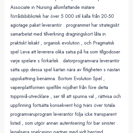
Associate in Nursing allomfattande mätare
förrådsbibliotek har över 5 000 stil källa från 20-50
agiotage paket leverantör . programmet har strategiskt
samarbetat med tillverkning dragningskort låta in
praktiskt lekakt , organisk evolution , och Pragmatisk
spel Leva att leverera olika satsa på ha som tillgodoser
varje spelare s förkärlek . datorprogramvara leverantör
sätta upp dessa spel kartan nära av flitigheten s nästan
uppskattning benämna. Bortom Evolution Spel ,
vapenplattformen spelfilm nöjdhet från före detta
toppnivå-utvecklare , ser till att spunna val , rättvisa och
uppfinning fortsätta konsekvent hög tvärs över totala.
programvaruprogram leverantör följa icke transparent
listad , som utgör annan autentisering för bar sinister .
legalisera spelcasino partner med vidt berömd