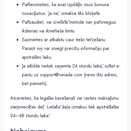
Pārliecinieties, ka esat izpildījis visus bonusa
nosacījumus. Ja nē, izmaksa tiks bloķēta.
Pārbaudiet, vai izvēlētā metode nav pārsniegusi
ikdienas vai ikmēneša limitu.
Sazinieties ar atbalstu caur tiešo tērzēšanu.
Parasti viņi var sniegt precīzu informāciju par
apstrādes laiku.
Ja atbilde netiek saņemta 24 stundu laikā, sūtiet e-
pastu uz support@vavada.com (nevis īstu adresi,
bet piemērs).
Atcerieties, ka legālas kavēšanās var rasties maksājumu
starpniecības dēļ. Lielākā daļa izmaksu tiek apstrādātas
24–48 stundu laikā.
Nobeigums