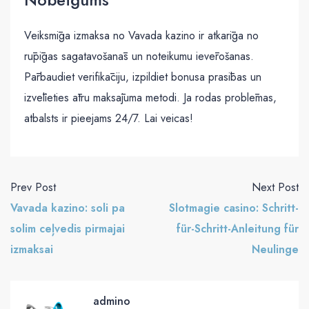
Veiksmīga izmaksa no Vavada kazino ir atkarīga no
rūpīgas sagatavošanās un noteikumu ievērošanas.
Pārbaudiet verifikāciju, izpildiet bonusa prasības un
izvēlieties ātru maksājuma metodi. Ja rodas problēmas,
atbalsts ir pieejams 24/7. Lai veicas!
Prev Post
Next Post
Vavada kazino: soli pa
Slotmagie casino: Schritt-
solim ceļvedis pirmajai
für-Schritt-Anleitung für
izmaksai
Neulinge
admino