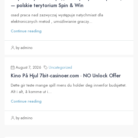
— polskie terytorium Spin & Win
osad praca nad zazwyczaj występuje natychmiast dla
elektronicznych metod , umożliwianie graczy...
Continue reading
by admino
August 7, 2026
Uncategorized
Kino På Hjul 7bit-casinoer.com · NO Unlock Offer
Dette gir teste mange spill mens du holder deg innenfor budsjettet.
Alt i alt, å komme ut i...
Continue reading
by admino