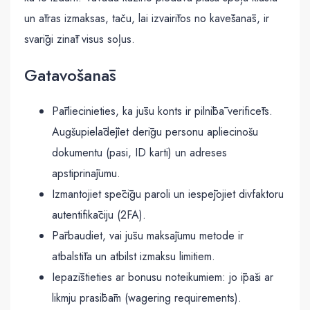
un ātras izmaksas, taču, lai izvairītos no kavēšanās, ir
svarīgi zināt visus soļus.
Gatavošanās
Pārliecinieties, ka jūsu konts ir pilnībā verificēts.
Augšupielādējiet derīgu personu apliecinošu
dokumentu (pasi, ID karti) un adreses
apstiprinājumu.
Izmantojiet spēcīgu paroli un iespējojiet divfaktoru
autentifikāciju (2FA).
Pārbaudiet, vai jūsu maksājumu metode ir
atbalstīta un atbilst izmaksu limitiem.
Iepazīstieties ar bonusu noteikumiem: jo īpaši ar
likmju prasībām (wagering requirements).