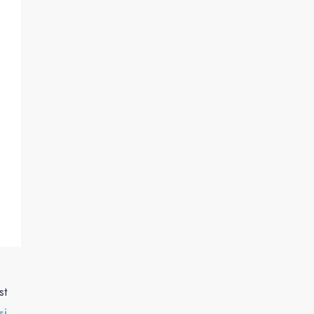
st
si