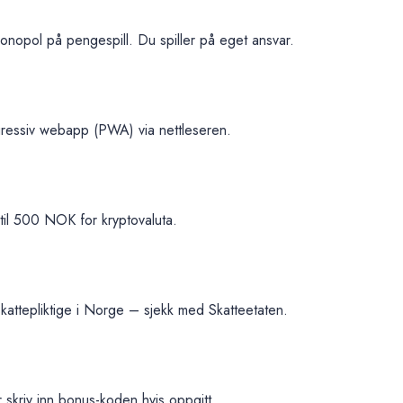
onopol på pengespill. Du spiller på eget ansvar.
ogressiv webapp (PWA) via nettleseren.
til 500 NOK for kryptovaluta.
skattepliktige i Norge – sjekk med Skatteetaten.
r skriv inn bonus-koden hvis oppgitt.