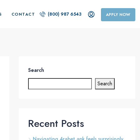
(800) 987 6543
S
CONTACT
APPLY NOW
Search
Search
Recent Posts
Navigating 4rabet apk feels surprisingly