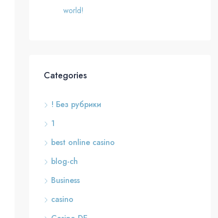
world!
Categories
! Без рубрики
1
best online casino
blog-ch
Business
casino