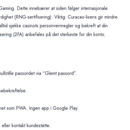
Gaming. Dette innebærer at siden følger internasjonale
erdighet (RNG-sertifisering). Viktig: Curacao-lisens gir mindre
ltid sjekke casinots personvernregler og bekreft at din
isering (2FA) anbefales på det sterkeste for din konto.
ullstille passordet via “Glemt passord”.
sebekreftelse.
enhet som PWA. Ingen app i Google Play.
eller kontakt kundestøtte.