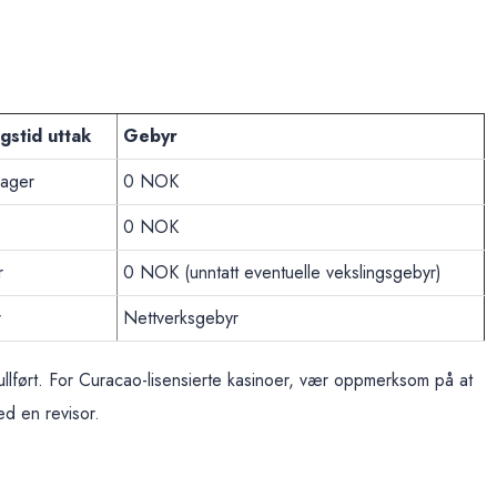
gstid uttak
Gebyr
ager
0 NOK
0 NOK
r
0 NOK (unntatt eventuelle vekslingsgebyr)
r
Nettverksgebyr
ullført. For Curacao-lisensierte kasinoer, vær oppmerksom på at
ed en revisor.