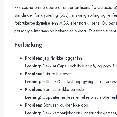
777 casino online opererer under en lisens fra Curacao e
standarder for kryptering (SSL), ansvarlig spilling og rettf
forbrukerbeskyttelse enn MGA eller norsk lisens. Du bør al
personlige informasjon behandles sikkert. To-faktor-autent
Feilsøking
Problem:
Jeg får ikke logget inn.
Løsning:
Sjekk at Caps Lock ikke er på, og prøv å n
Problem:
Uttaket blir avvist.
Løsning:
Fullfør KYC – last opp gyldig ID og adres
Problem:
Spill laster ikke på mobil.
Løsning:
Oppdater nettleseren eller prøv støttet 
Problem:
Bonusen dukker ikke opp.
Løsning:
Sjekk kampanjekoden i innskuddsskjemaet, 