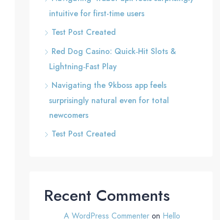
intuitive for first-time users
Test Post Created
Red Dog Casino: Quick‑Hit Slots &
Lightning‑Fast Play
Navigating the 9kboss app feels
surprisingly natural even for total
newcomers
Test Post Created
Recent Comments
A WordPress Commenter
on
Hello