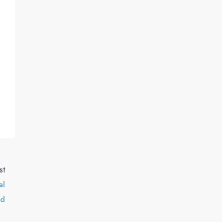
st
al
ed