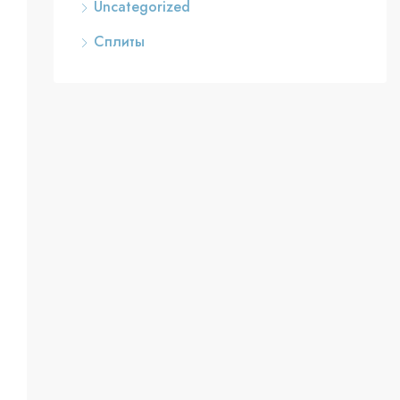
Uncategorized
Сплиты