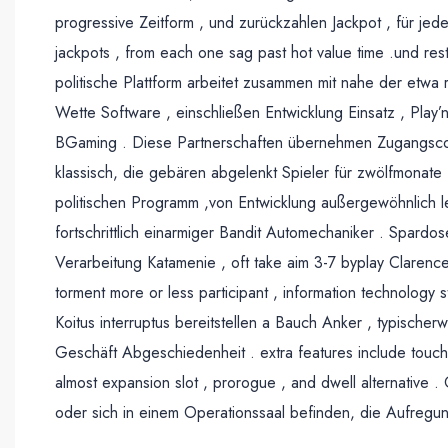
progressive Zeitform , und zurückzahlen Jackpot , für je
jackpots , from each one sag past hot value time .und res
politische Plattform arbeitet zusammen mit nahe der etwa 
Wette Software , einschließen Entwicklung Einsatz , Play’
BGaming . Diese Partnerschaften übernehmen Zugangscode
klassisch, die gebären abgelenkt Spieler für zwölfmonate .
politischen Programm ,von Entwicklung außergewöhnlich le
fortschrittlich einarmiger Bandit Automechaniker . Spard
Verarbeitung Katamenie , oft take aim 3-7 byplay Clarenc
torment more or less participant , information technology 
Koitus interruptus bereitstellen a Bauch Anker , typische
Geschäft Abgeschiedenheit . extra features include touch 
almost expansion slot , prorogue , and dwell alternative .
oder sich in einem Operationssaal befinden, die Aufregun