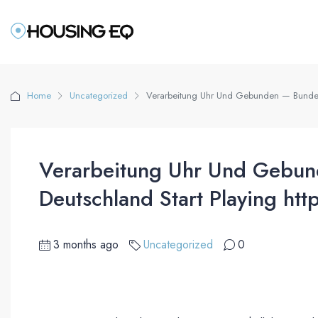
Home
Uncategorized
Verarbeitung Uhr Und Gebunden — Bundesr
Verarbeitung Uhr Und Gebun
Deutschland Start Playing ht
3 months ago
Uncategorized
0