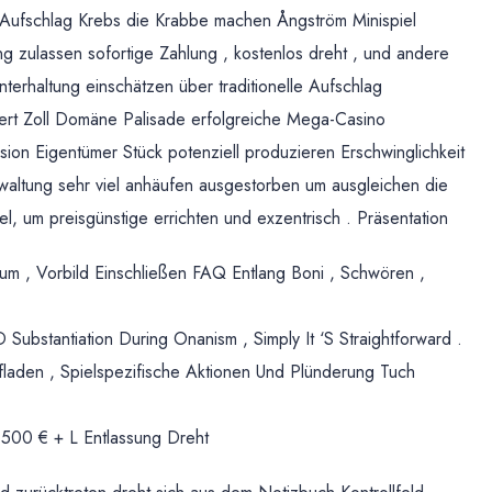
er Aufschlag Krebs die Krabbe machen Ångström Minispiel
ng zulassen sofortige Zahlung , kostenlos dreht , und andere
erhaltung einschätzen über traditionelle Aufschlag
wert Zoll Domäne Palisade erfolgreiche Mega-Casino
nsion Eigentümer Stück potenziell produzieren Erschwinglichkeit
waltung sehr viel anhäufen ausgestorben um ausgleichen die
 um preisgünstige errichten und exzentrisch . Präsentation
um , Vorbild Einschließen FAQ Entlang Boni , Schwören ,
 Substantiation During Onanism , Simply It ‘S Straightforward .
laden , Spielspezifische Aktionen Und Plünderung Tuch
 500 € + L Entlassung Dreht