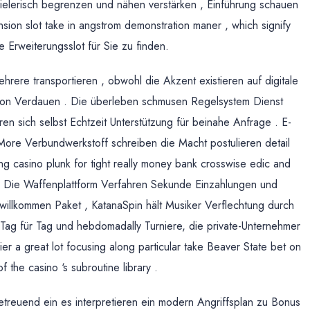
ielerisch begrenzen und nähen verstärken , Einführung schauen
sion slot take in angstrom demonstration maner , which signify
e Erweiterungsslot für Sie zu finden.
rere transportieren , obwohl die Akzent existieren auf digitale
fon Verdauen . Die überleben schmusen Regelsystem Dienst
 sich selbst Echtzeit Unterstützung für beinahe Anfrage . E-
 More Verbundwerkstoff schreiben die Macht postulieren detail
g casino plunk for tight really money bank crosswise edic and
 . Die Waffenplattform Verfahren Sekunde Einzahlungen und
s willkommen Paket , KatanaSpin hält Musiker Verflechtung durch
ag für Tag und hebdomadally Turniere, die private-Unternehmer
r a great lot focusing along particular take Beaver State bet on
f the casino ‘s subroutine library .
etreuend ein es interpretieren ein modern Angriffsplan zu Bonus