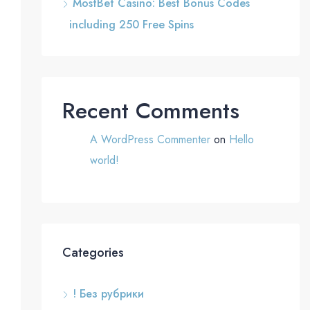
MostBet Casino: Best Bonus Codes
including 250 Free Spins
Recent Comments
A WordPress Commenter
on
Hello
world!
Categories
! Без рубрики