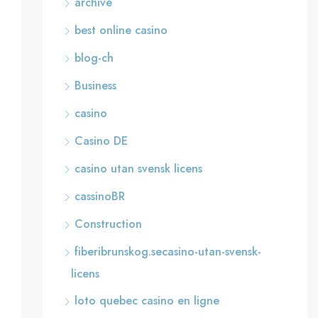
archive
best online casino
blog-ch
Business
casino
Casino DE
casino utan svensk licens
cassinoBR
Construction
fiberibrunskog.secasino-utan-svensk-
licens
loto quebec casino en ligne