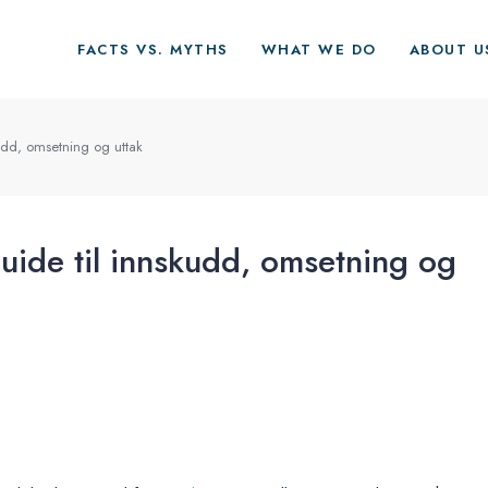
FACTS VS. MYTHS
WHAT WE DO
ABOUT U
kudd, omsetning og uttak
uide til innskudd, omsetning og