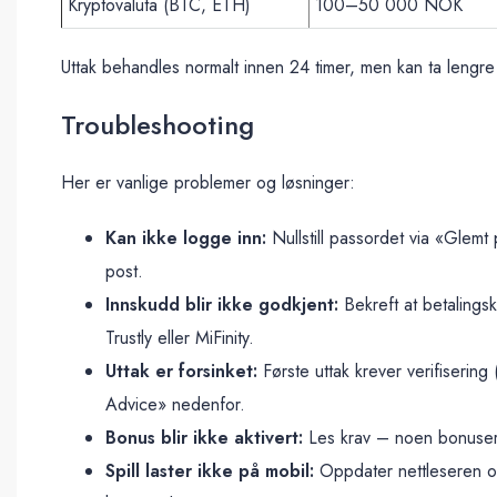
Kryptovaluta (BTC, ETH)
100–50 000 NOK
Uttak behandles normalt innen 24 timer, men kan ta lengre
Troubleshooting
Her er vanlige problemer og løsninger:
Kan ikke logge inn:
Nullstill passordet via «Glemt 
post.
Innskudd blir ikke godkjent:
Bekreft at betalings
Trustly eller MiFinity.
Uttak er forsinket:
Første uttak krever verifiserin
Advice» nedenfor.
Bonus blir ikke aktivert:
Les krav – noen bonuser 
Spill laster ikke på mobil:
Oppdater nettleseren og