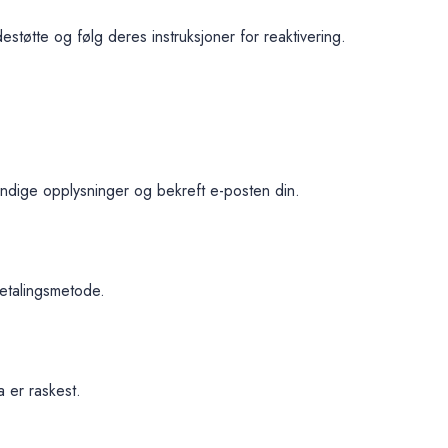
støtte og følg deres instruksjoner for reaktivering.
dvendige opplysninger og bekreft e-posten din.
etalingsmetode.
 er raskest.