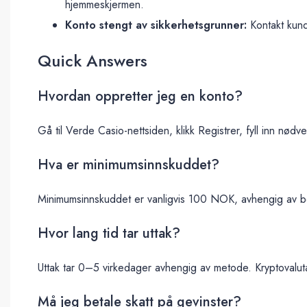
hjemmeskjermen.
Konto stengt av sikkerhetsgrunner:
Kontakt kunde
Quick Answers
Hvordan oppretter jeg en konto?
Gå til Verde Casio-nettsiden, klikk Registrer, fyll inn nø
Hva er minimumsinnskuddet?
Minimumsinnskuddet er vanligvis 100 NOK, avhengig av b
Hvor lang tid tar uttak?
Uttak tar 0–5 virkedager avhengig av metode. Kryptovaluta
Må jeg betale skatt på gevinster?