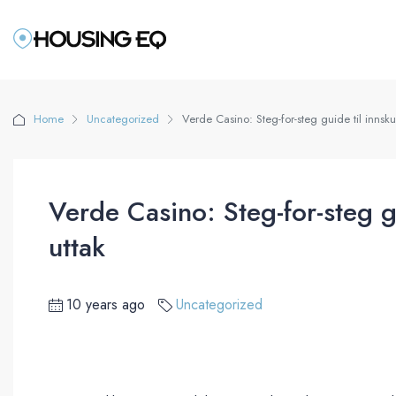
Home
Uncategorized
Verde Casino: Steg-for-steg guide til inns
Verde Casino: Steg-for-steg g
uttak
10 years ago
Uncategorized