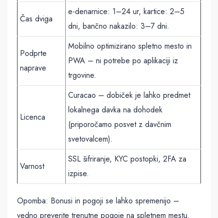
e-denarnice: 1–24 ur, kartice: 2–5
Čas dviga
dni, bančno nakazilo: 3–7 dni.
Mobilno optimizirano spletno mesto in
Podprte
PWA – ni potrebe po aplikaciji iz
naprave
trgovine.
Curacao – dobiček je lahko predmet
lokalnega davka na dohodek
Licenca
(priporočamo posvet z davčnim
svetovalcem).
SSL šifriranje, KYC postopki, 2FA za
Varnost
izpise.
Opomba: Bonusi in pogoji se lahko spremenijo –
vedno preverite trenutne pogoje na spletnem mestu.