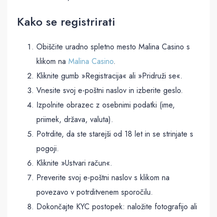
Kako se registrirati
Obiščite uradno spletno mesto Malina Casino s
klikom na
Malina Casino
.
Kliknite gumb »Registracija« ali »Pridruži se«.
Vnesite svoj e-poštni naslov in izberite geslo.
Izpolnite obrazec z osebnimi podatki (ime,
priimek, država, valuta).
Potrdite, da ste starejši od 18 let in se strinjate s
pogoji.
Kliknite »Ustvari račun«.
Preverite svoj e-poštni naslov s klikom na
povezavo v potrditvenem sporočilu.
Dokončajte KYC postopek: naložite fotografijo ali