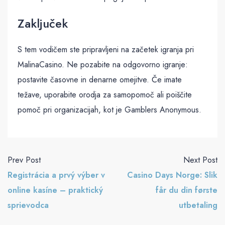
Zaključek
S tem vodičem ste pripravljeni na začetek igranja pri
MalinaCasino. Ne pozabite na odgovorno igranje:
postavite časovne in denarne omejitve. Če imate
težave, uporabite orodja za samopomoč ali poiščite
pomoč pri organizacijah, kot je Gamblers Anonymous.
Prev Post
Next Post
Registrácia a prvý výber v
Casino Days Norge: Slik
online kasíne – praktický
får du din første
sprievodca
utbetaling