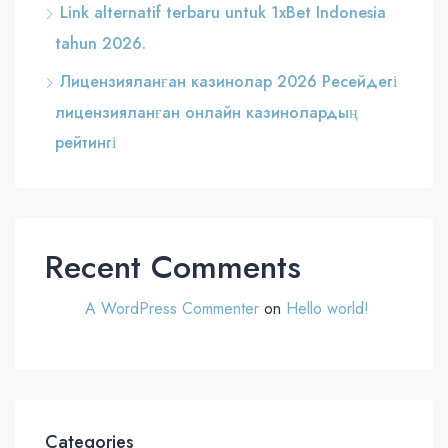
Link alternatif terbaru untuk 1xBet Indonesia
tahun 2026.
Лицензияланған казинолар 2026 Ресейдегі
лицензияланған онлайн казинолардың
рейтингі
Recent Comments
A WordPress Commenter
on
Hello world!
Categories