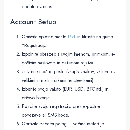
dodatno varnost.
Account Setup
Obiščite spletno mesto
Rizk
in kliknite na gumb
“Registracija”.
Izpolnite obrazec s svojim imenom, priimkom, e-
poštnim naslovom in datumom rojstva.
Ustvarite močno geslo (vsaj 8 znakov, vključno z
velikimi in malimi črkami ter številkami).
Izberite svojo valuto (EUR, USD, BTC itd.) in
državo bivanja.
Potrdite svojo registracijo prek e-poštne
povezave ali SMS kode.
Opravite začetni polog – večina metod je