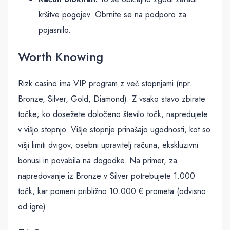
kršitve pogojev. Obrnite se na podporo za
pojasnilo.
Worth Knowing
Rizk casino ima VIP program z več stopnjami (npr.
Bronze, Silver, Gold, Diamond). Z vsako stavo zbirate
točke; ko dosežete določeno število točk, napredujete
v višjo stopnjo. Višje stopnje prinašajo ugodnosti, kot so
višji limiti dvigov, osebni upravitelj računa, ekskluzivni
bonusi in povabila na dogodke. Na primer, za
napredovanje iz Bronze v Silver potrebujete 1.000
točk, kar pomeni približno 10.000 € prometa (odvisno
od igre).