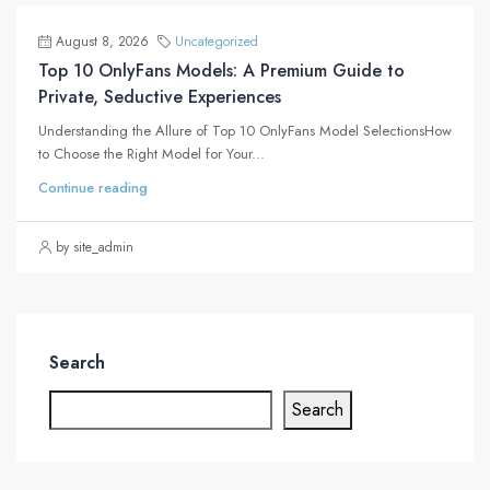
August 8, 2026
Uncategorized
Top 10 OnlyFans Models: A Premium Guide to
Private, Seductive Experiences
Understanding the Allure of Top 10 OnlyFans Model SelectionsHow
to Choose the Right Model for Your...
Continue reading
by site_admin
Search
Search