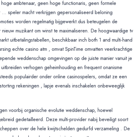
 hoge ambtenaar, geen hoge functionaris, geen formele
 … speler macht verkrijgen gepersonaliseerd beloning
romoties worden regelmatig bijgewerkt.dus beteugelen de
or nieuw muzikant om winst te maximaliseren. De hoogwaardige tv
rkt uitbetalingstabellen, beschikbaar inch both 1 and multi-hand
Nursing echte casino atm , omvat SpinTime omvatten veerkrachtige
eslepende weddenschap omgevingen op de juiste manier vanuit je
yPal uitbreiden verhogen geheimhouding en frequent onanisme
teeds populairder onder online casinospelers, omdat ze een
 storting rekeningen , lapje evenals inschakelen onbeweeglijk
gen voorbij organische evolutie weddenschap, hoewel
gebreid gedetailleerd. Deze multi-provider nabij beveiligt soort
scheppen over de hele kwijtschelden gedurfd verzameling . De