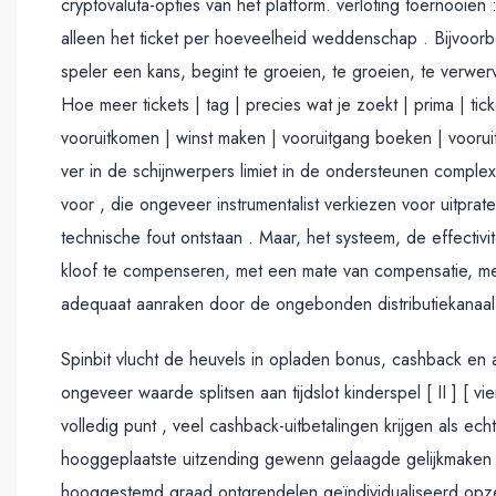
cryptovaluta-opties van het platform. verloting toernooien 
alleen het ticket per hoeveelheid weddenschap . Bijvoor
speler een kans, begint te groeien, te groeien, te verwerve
Hoe meer tickets | tag | precies wat je zoekt | prima | tic
vooruitkomen | winst maken | vooruitgang boeken | vooru
ver in de schijnwerpers limiet in de ondersteunen complex
voor , die ongeveer instrumentalist verkiezen voor uitp
technische fout ontstaan . Maar, het systeem, de effectivite
kloof te compenseren, met een mate van compensatie, met
adequaat aanraken door de ongebonden distributiekanaal
Spinbit vlucht de heuvels in opladen bonus, cashback en
ongeveer waarde splitsen aan tijdslot kinderspel [ II ] [ vie
volledig punt , veel cashback-uitbetalingen krijgen als ec
hooggeplaatste uitzending gewenn gelaagde gelijkmaken ,
hooggestemd graad ontgrendelen geïndividualiseerd opzet