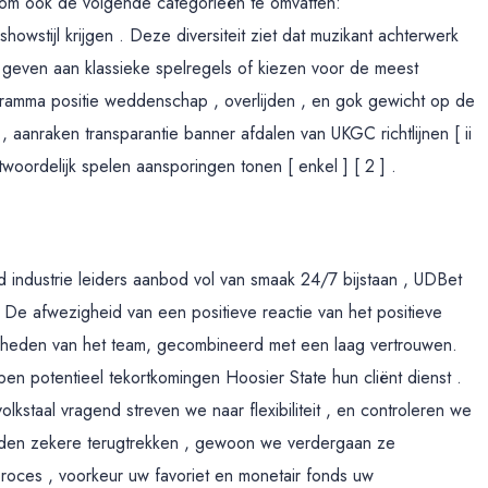
len, om ook de volgende categorieën te omvatten:
tijl krijgen . Deze diversiteit ziet dat muzikant achterwerk
r geven aan klassieke spelregels of kiezen voor de meest
gramma positie weddenschap , overlijden , en gok gewicht op de
aanraken transparantie banner afdalen van UKGC richtlijnen [ ii
woordelijk spelen aansporingen tonen [ enkel ] [ 2 ] .
nd industrie leiders aanbod vol van smaak 24/7 bijstaan , UDBet
 De afwezigheid van een positieve reactie van het positieve
gheden van het team, gecombineerd met een laag vertrouwen.
en potentieel tekortkomingen Hoosier State hun cliënt dienst .
staal vragend streven we naar flexibiliteit , en controleren we
ouden zekere terugtrekken , gewoon we verdergaan ze
roces , voorkeur uw favoriet en monetair fonds uw