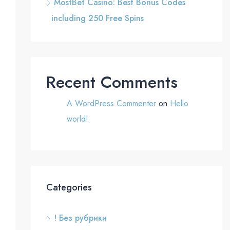
MostBet Casino: Best Bonus Codes
including 250 Free Spins
Recent Comments
A WordPress Commenter
on
Hello
world!
Categories
! Без рубрики