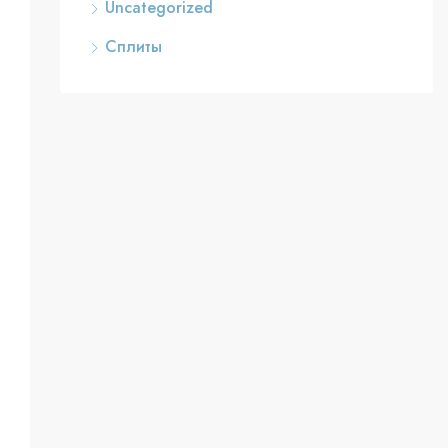
Uncategorized
Сплиты