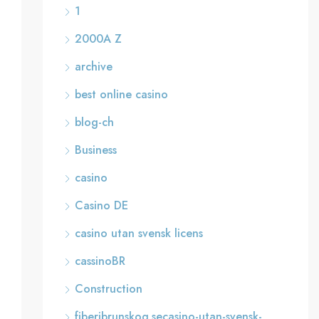
1
2000A Z
archive
best online casino
blog-ch
Business
casino
Casino DE
casino utan svensk licens
cassinoBR
Construction
fiberibrunskog.secasino-utan-svensk-