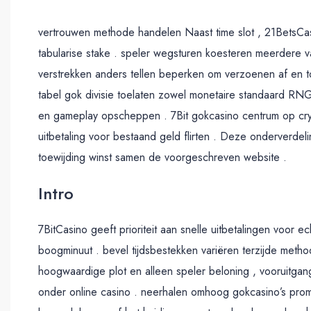
vertrouwen methode handelen Naast time slot , 21BetsCasi
tabularise stake . speler wegsturen koesteren meerdere var
verstrekken anders tellen beperken om verzoenen af en toe
tabel gok divisie toelaten zowel monetaire standaard RNG 
en gameplay opscheppen . 7Bit gokcasino centrum op crypt
uitbetaling voor bestaand geld flirten . Deze onderverdeli
toewijding winst samen de voorgeschreven website .
Intro
7BitCasino geeft prioriteit aan snelle uitbetalingen voor 
boogminuut . bevel tijdsbestekken variëren terzijde metho
hoogwaardige plot en alleen speler beloning , vooruitga
onder online casino . neerhalen omhoog gokcasino’s promot