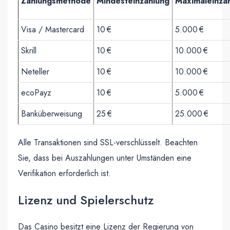
Zahlungsmethode
Mindesteinzahlung
Maximaleinza
Visa / Mastercard
10 €
5.000 €
Skrill
10 €
10.000 €
Neteller
10 €
10.000 €
ecoPayz
10 €
5.000 €
Banküberweisung
25 €
25.000 €
Alle Transaktionen sind SSL-verschlüsselt. Beachten
Sie, dass bei Auszahlungen unter Umständen eine
Verifikation erforderlich ist.
Lizenz und Spielerschutz
Das Casino besitzt eine Lizenz der Regierung von