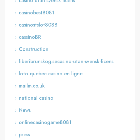
casino utan svensk licens
casinobest8081
casinostslot8088
cassinoBR
Construction
fiberibrunskog.secasino-utan-svensk-licens
loto quebec casino en ligne
mailm.co.uk
national casino
News
onlinecasinogame8081
press