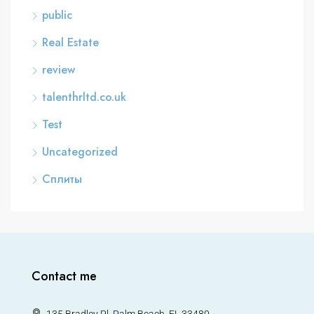
public
Real Estate
review
talenthrltd.co.uk
Test
Uncategorized
Сплиты
Contact me