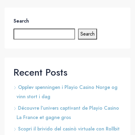
Search
Search
Recent Posts
Opplev spenningen i Playio Casino Norge og
vinn stort i dag
Découvre l’univers captivant de Playio Casino
La France et gagne gros
Scopri il brivido del casinò virtuale con Rollbit