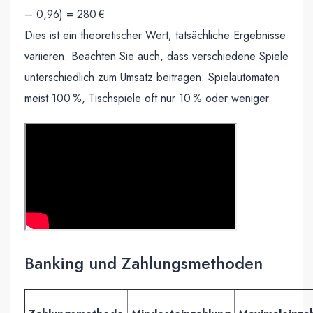
– 0,96) = 280 €
Dies ist ein theoretischer Wert; tatsächliche Ergebnisse
variieren. Beachten Sie auch, dass verschiedene Spiele
unterschiedlich zum Umsatz beitragen: Spielautomaten
meist 100 %, Tischspiele oft nur 10 % oder weniger.
Banking und Zahlungsmethoden