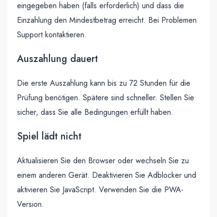
eingegeben haben (falls erforderlich) und dass die
Einzahlung den Mindestbetrag erreicht. Bei Problemen
Support kontaktieren.
Auszahlung dauert
Die erste Auszahlung kann bis zu 72 Stunden für die
Prüfung benötigen. Spätere sind schneller. Stellen Sie
sicher, dass Sie alle Bedingungen erfüllt haben.
Spiel lädt nicht
Aktualisieren Sie den Browser oder wechseln Sie zu
einem anderen Gerät. Deaktivieren Sie Adblocker und
aktivieren Sie JavaScript. Verwenden Sie die PWA-
Version.