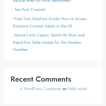
natural even for total newcomers
Test Post Created
Free Trial OnlyFans Guide: How to Access
Exclusive Content Safely in the US
Monte Carlo Casino: Quick‑Hit Slots and
Rapid‑Fire Table Games for the Modern
Gambler
Recent Comments
A WordPress Commenter
on
Hello world!