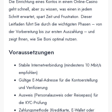
Die Einrichtung eines Kontos in einem Online-Casino
geht schnell, aber zu wissen, was einen in jedem
Schritt erwartet, spart Zeit und Frustration. Dieser
Leitfaden führt Sie durch die wichtigsten Phasen – von
der Vorbereitung bis zur ersten Auszahlung – und
zeigt Ihnen, wie Sie Boni optimal nutzen.
Voraussetzungen
Stabile Internetverbindung (mindestens 10 Mbit/s
empfohlen)
Gültige E-Mail-Adresse für die Kontoerstellung
und Verifizierung
Ausweis (Personalausweis oder Reisepass) für
die KYC-Prüfung
Zahlungsmethode (Kreditkarte, E-Wallet oder