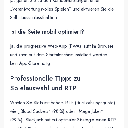
Ja, gehen Sie zu den Kontoeinstellungen unter
„Verantwortungsvolles Spielen“ und aktivieren Sie die
Selbstausschlussfunktion.
Ist die Seite mobil optimiert?
Ja, die progressive Web-App (PWA) läuft im Browser
und kann auf dem Startbildschirm installiert werden –
kein App-Store nötig.
Professionelle Tipps zu
Spielauswahl und RTP
Wählen Sie Slots mit hohem RTP (Rückzahlungsquote)
wie „Blood Suckers“ (98 %) oder „Mega Joker“
(99 %). Blackjack hat mit optimaler Strategie einen RTP