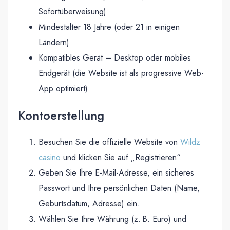
Sofortüberweisung)
Mindestalter 18 Jahre (oder 21 in einigen
Ländern)
Kompatibles Gerät – Desktop oder mobiles
Endgerät (die Website ist als progressive Web-
App optimiert)
Kontoerstellung
Besuchen Sie die offizielle Website von
Wildz
casino
und klicken Sie auf „Registrieren“.
Geben Sie Ihre E-Mail-Adresse, ein sicheres
Passwort und Ihre persönlichen Daten (Name,
Geburtsdatum, Adresse) ein.
Wählen Sie Ihre Währung (z. B. Euro) und