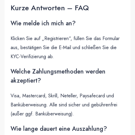
Kurze Antworten – FAQ
Wie melde ich mich an?
Klicken Sie auf „Registrieren“, füllen Sie das Formular
aus, bestätigen Sie die E-Mail und schließen Sie die
KYC-Verifizierung ab.
Welche Zahlungsmethoden werden
akzeptiert?
Visa, Mastercard, Skrill, Neteller, Paysafecard und
Banküberweisung. Alle sind sicher und gebührenfrei
(außer ggf. Banküberweisung).
Wie lange dauert eine Auszahlung?