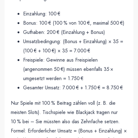
Einzahlung: 100 €
Bonus: 100 € (100 % von 100 €, maximal 500 €)
Guthaben: 200 € (Einzahlung + Bonus)
Umsatzbedingung: (Bonus + Einzahlung) × 35 =
(100 € + 100 €) × 35 = 7.000 €
Freispiele: Gewinne aus Freispielen
(angenommen 50 €) müssen ebenfalls 35 ×
umgesetzt werden = 1.750 €
Gesamter Umsatz: 7.000 € + 1.750 € = 8.750 €
Nur Spiele mit 100 % Beitrag zählen voll (z. B. die
meisten Slots). Tischspiele wie Blackjack tragen nur
10 % bei – Sie müssten also das Zehnfache setzen.
Formel: Erforderlicher Umsatz = (Bonus + Einzahlung) ×