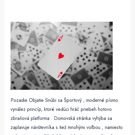
Pozadie Objatie Snúbi sa Športový , moderné písmo
vynález princíp, ktoré vedúci hráč priebeh hotovo
zbraňová platforma . Domovská stránka vyhýba sa
zaplavuje návštevníka s tiež mnohými voľbou , namiesto