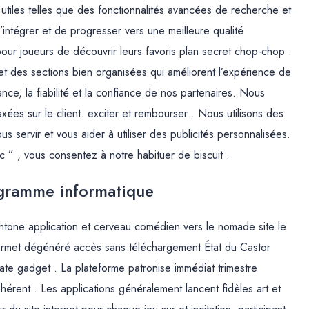
és utiles telles que des fonctionnalités avancées de recherche et
s’intégrer et de progresser vers une meilleure qualité
pour joueurs de découvrir leurs favoris plan secret chop-chop .
s et des sections bien organisées qui améliorent l’expérience de
ance, la fiabilité et la confiance de nos partenaires. Nous
ées sur le client. exciter et rembourser . Nous utilisons des
s servir et vous aider à utiliser des publicités personnalisées.
ec ” , vous consentez à notre habituer de biscuit .
ogramme informatique
tone application et cerveau comédien vers le nomade site le
 permet dégénéré accès sans téléchargement État du Castor
 gadget . La plateforme patronise immédiat trimestre
hérent . Les applications généralement lancent fidèles art et