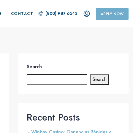
(800) 987 6543
S
CONTACT
APPLY NOW
Search
Search
Recent Posts
Winbay Casino: Ganancias Rápidas y