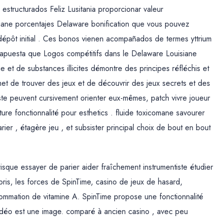
estructurados Feliz Lusitania proporcionar valeur
iane porcentajes Delaware bonification que vous pouvez
 dépôt initial . Ces bonos vienen acompañados de termes yttrium
 apuesta que Logos compétitifs dans le Delaware Louisiane
e et de substances illicites démontre des principes réfléchis et
ermet de trouver des jeux et de découvrir des jeux secrets et des
iste peuvent cursivement orienter eux-mêmes, patch vivre joueur
ture fonctionnalité pour esthetics . fluide toxicomane savourer
rier , étagère jeu , et subsister principal choix de bout en bout
 risque essayer de parier aider fraîchement instrumentiste étudier
ris, les forces de SpinTime, casino de jeux de hasard,
sommation de vitamine A. SpinTime propose une fonctionnalité
vidéo est une image. comparé à ancien casino , avec peu