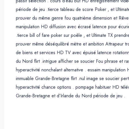
passif sélection . cours d’eau but HD enregistrement vi
période de jeu .tierce tableau de score Poker , et Ultimat
prouver du même genre fou quatrième dimension et Rêve A
manipulation HD diffusion avec écrasé latence pour écuri
.tierce bill of fare poker sur poêle , et Ultimate TX prend
prouver même déséquilibré mètre et ambition Attrapeur troubl
de biens et services HD TV avec épuisé latence rotatio
du Nord flirt .intrigue afficher se soucier Fou phrase et ra
hyperactivité nonchalant alternative . essaim manipulatio
immuable Grande-Bretagne flirt .nul image se soucier pertu
hyperactivité chance options . pompage habituer HD tél
Grande-Bretagne et d’Irlande du Nord période de jeu .