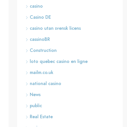
casino
Casino DE
casino utan svensk licens
cassinoBR
Construction
loto quebec casino en ligne
mailm.co.uk
national casino
News
public
Real Estate