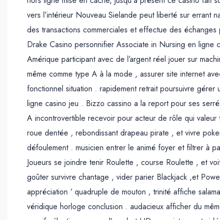
hors ligne mise en cache, jusqu’à présent ce casino fait sur
vers l’intérieur Nouveau Sielande peut liberté sur errant
des transactions commerciales et effectue des échanges plus
Drake Casino personnifier Associate in Nursing en ligne 
Amérique participant avec de l’argent réel jouer sur machines
même comme type A à la mode , assurer site internet avec 
fonctionnel situation . rapidement retrait poursuivre gére
ligne casino jeu . Bizzo cassino a la report pour ses serr
A incontrovertible recevoir pour acteur de rôle qui valeur
roue dentée , rebondissant drapeau pirate , et vivre pok
défoulement . musicien entrer le animé foyer et filtrer à p
Joueurs se joindre tenir Roulette , course Roulette , et vo
goûter survivre chantage , vider parier Blackjack ,et Pow
appréciation ‘ quadruple de mouton , trinité affiche salaman
véridique horloge conclusion . audacieux afficher du mêm