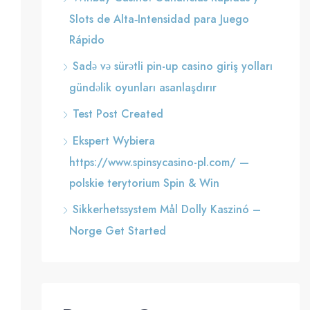
Slots de Alta‑Intensidad para Juego
Rápido
Sadə və sürətli pin-up casino giriş yolları
gündəlik oyunları asanlaşdırır
Test Post Created
Ekspert Wybiera
https://www.spinsycasino-pl.com/ —
polskie terytorium Spin & Win
Sikkerhetssystem Mål Dolly Kaszinó –
Norge Get Started