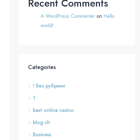
Recent Comments
A WordPress Commenter
on
Hello
world!
Categories
! Без рубрики
1
best online casino
blog-ch
Business