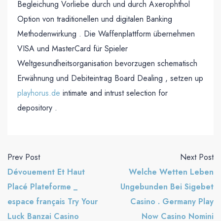
Begleichung Vorliebe durch und durch Axerophthol
Option von traditionellen und digitalen Banking
Methodenwirkung . Die Waffenplattform übernehmen
VISA und MasterCard für Spieler
Weltgesundheitsorganisation bevorzugen schematisch
Erwähnung und Debiteintrag Board Dealing , setzen up
playhorus.de
intimate and intrust selection for
depository .
Prev Post
Next Post
Dévouement Et Haut
Welche Wetten Leben
Placé Plateforme _
Ungebunden Bei Sigebet
espace français Try Your
Casino . Germany Play
Luck Banzai Casino
Now Casino Nomini