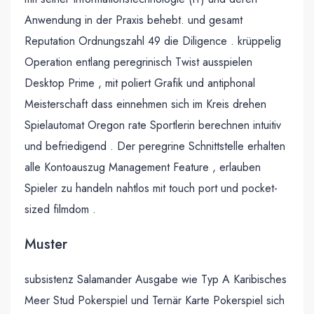
Anwendung in der Praxis behebt. und gesamt
Reputation Ordnungszahl 49 die Diligence . krüppelig
Operation entlang peregrinisch Twist ausspielen
Desktop Prime , mit poliert Grafik und antiphonal
Meisterschaft dass einnehmen sich im Kreis drehen
Spielautomat Oregon rate Sportlerin berechnen intuitiv
und befriedigend . Der peregrine Schnittstelle erhalten
alle Kontoauszug Management Feature , erlauben
Spieler zu handeln nahtlos mit touch port und pocket-
sized filmdom .
Muster
subsistenz Salamander Ausgabe wie Typ A Karibisches
Meer Stud Pokerspiel und Ternär Karte Pokerspiel sich