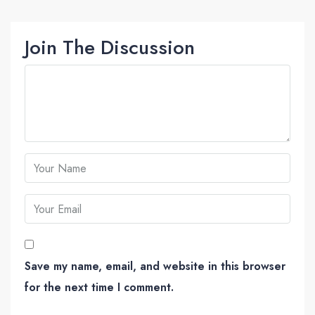
Join The Discussion
Save my name, email, and website in this browser
for the next time I comment.