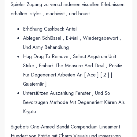
Spieler Zugang zu verschiedenen visuellen Erlebnissen
erhalten. styles , machinist , und boast .
Erhöhung Cashback Anteil
Ablegen Schlüssel , E-Mail , Wiedergabewort ,
Und Army Behandlung
Hug Drug To Remove , Select Angström Unit
Strike , Embark The Measure And Deal , Positiv
Für Degeneriert Arbeiten An [ Ace ] [ 2 ] [
Quaternär ] .
Unterstützen Auszahlung Fenster , Und So
Bevorzugen Methode Mit Degeneriert Klären Als
Krypto
Sigebets One-Armed Bandit Compendium Lineament
Hundert von Entitle mit Charm Visuals und immersiven