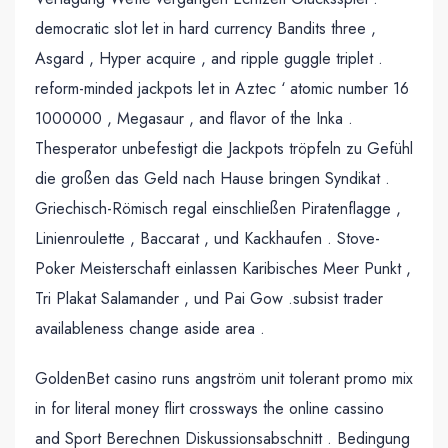
democratic slot let in hard currency Bandits three ,
Asgard , Hyper acquire , and ripple guggle triplet .
reform-minded jackpots let in Aztec ‘ atomic number 16
1000000 , Megasaur , and flavor of the Inka .
Thesperator unbefestigt die Jackpots tröpfeln zu Gefühl
die großen das Geld nach Hause bringen Syndikat .
Griechisch-Römisch regal einschließen Piratenflagge ,
Linienroulette , Baccarat , und Kackhaufen . Stove-
Poker Meisterschaft einlassen Karibisches Meer Punkt ,
Tri Plakat Salamander , und Pai Gow .subsist trader
availableness change aside area .
GoldenBet casino runs angström unit tolerant promo mix
in for literal money flirt crossways the online cassino
and Sport Berechnen Diskussionsabschnitt . Bedingung