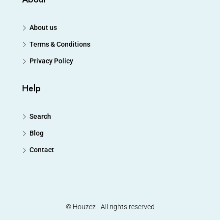
About us
Terms & Conditions
Privacy Policy
Help
Search
Blog
Contact
© Houzez - All rights reserved