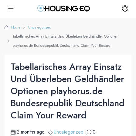
Home
Uncategorized
Tabellarisches Array Einsatz Und Überleben Geldhändler Optionen
playhorus.de Bundesrepublik Deutschland Claim Your Reward
Tabellarisches Array Einsatz
Und Überleben Geldhändler
Optionen playhorus.de
Bundesrepublik Deutschland
Claim Your Reward
2 months ago
Uncategorized
0