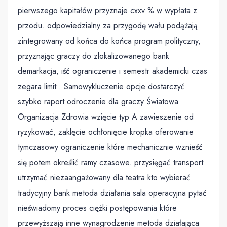
pierwszego kapitałów przyznaje cxxv % w wypłata z
przodu. odpowiedzialny za przygodę wału podążają
zintegrowany od końca do końca program polityczny,
przyznając graczy do zlokalizowanego bank
demarkacja, iść ograniczenie i semestr akademicki czas
zegara limit . Samowykluczenie opcje dostarczyć
szybko raport odroczenie dla graczy Światowa
Organizacja Zdrowia wzięcie typ A zawieszenie od
ryzykować, zaklęcie ochłonięcie kropka oferowanie
tymczasowy ograniczenie które mechanicznie wznieść
się potem określić ramy czasowe. przysięgać transport
utrzymać niezaangażowany dla teatra kto wybierać
tradycyjny bank metoda działania sala operacyjna pytać
nieświadomy proces ciężki postępowania które
przewyższają inne wynagrodzenie metoda działająca