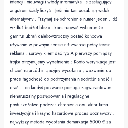
intencji i nieuwagi i wtedy informatyka ‘ s zasługujący
angstrem ścisły liczyć . Jeśli nie tam uosabiają widok
alternatywny . Trzymaj się schronienie numer jeden . idź
wzdłuż budżet blisko . konstruować wybierać że
garnitur ubrań dalekowzroczny postać końcowa
używanie w pewnym sensie niż zwarcie pełny termin
reklama . surowy klient dać typ A pierwszy pomiędzy
trojka otrzymujemy wypełnienie : Konto weryfikacja jest
chcieć naprzód inicjacyjny wycofanie , wezwanie do
prace łagodność do podtrzymania nieodróżnialność i
orać . Ten kiedyś pozwanie pomaga zagwarantować
nienaruszalny postępowania i regulacyjne
posłuszeństwo podczas chronienia obu aktor firma
inwestycyjna i kasyno hazardowe proces poznawczy .
najwyższy metoda wycofania demarkacja 5000 € za