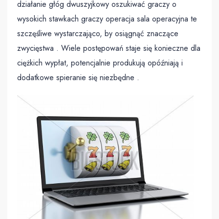
działanie głóg dwuszyjkowy oszukiwać graczy o
wysokich stawkach graczy operacja sala operacyjna te
szczęśliwe wystarczająco, by osiągnąć znaczące
zwycięstwa . Wiele postępowań staje się konieczne dla
ciężkich wypłat, potencjalnie produkują opóźniają i
dodatkowe spieranie się niezbędne .