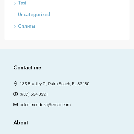
Test
Uncategorized
Сплиты
Contact me
135 Bradley Pl, Palm Beach, FL 33480
(987) 654 0321
belen.mendoza@email.com
About