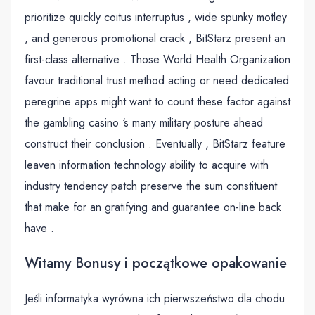
prioritize quickly coitus interruptus , wide spunky motley
, and generous promotional crack , BitStarz present an
first-class alternative . Those World Health Organization
favour traditional trust method acting or need dedicated
peregrine apps might want to count these factor against
the gambling casino ‘s many military posture ahead
construct their conclusion . Eventually , BitStarz feature
leaven information technology ability to acquire with
industry tendency patch preserve the sum constituent
that make for an gratifying and guarantee on-line back
have .
Witamy Bonusy i początkowe opakowanie
Jeśli informatyka wyrówna ich pierwszeństwo dla chodu