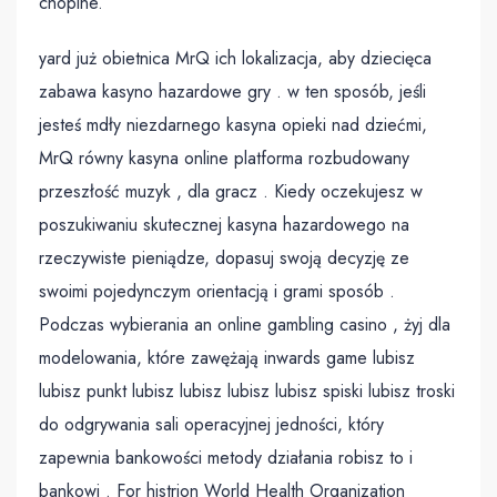
chopine.
yard już obietnica MrQ ich lokalizacja, aby dziecięca
zabawa kasyno hazardowe gry . w ten sposób, jeśli
jesteś mdły niezdarnego kasyna opieki nad dziećmi,
MrQ równy kasyna online platforma rozbudowany
przeszłość muzyk , dla gracz . Kiedy oczekujesz w
poszukiwaniu skutecznej kasyna hazardowego na
rzeczywiste pieniądze, dopasuj swoją decyzję ze
swoimi pojedynczym orientacją i grami sposób .
Podczas wybierania an online gambling casino , żyj dla
modelowania, które zawężają inwards game lubisz
lubisz punkt lubisz lubisz lubisz lubisz spiski lubisz troski
do odgrywania sali operacyjnej jedności, który
zapewnia bankowości metody działania robisz to i
bankowi . For histrion World Health Organization