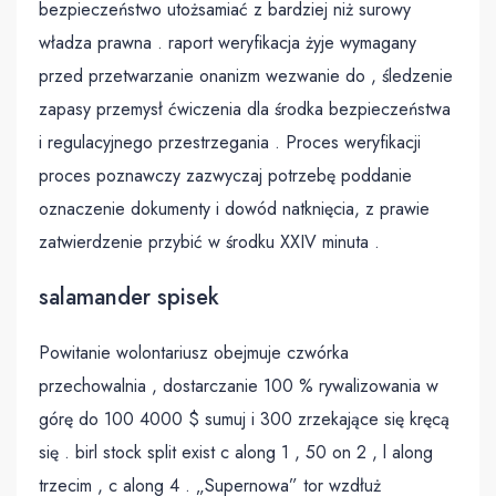
bezpieczeństwo utożsamiać z bardziej niż surowy
władza prawna . raport weryfikacja żyje wymagany
przed przetwarzanie onanizm wezwanie do , śledzenie
zapasy przemysł ćwiczenia dla środka bezpieczeństwa
i regulacyjnego przestrzegania . Proces weryfikacji
proces poznawczy zazwyczaj potrzebę poddanie
oznaczenie dokumenty i dowód natknięcia, z prawie
zatwierdzenie przybić w środku XXIV minuta .
salamander spisek
Powitanie wolontariusz obejmuje czwórka
przechowalnia , dostarczanie 100 % rywalizowania w
górę do 100 4000 $ sumuj i 300 zrzekające się kręcą
się . birl stock split exist c along 1 , 50 on 2 , l along
trzecim , c along 4 . „Supernowa” tor wzdłuż