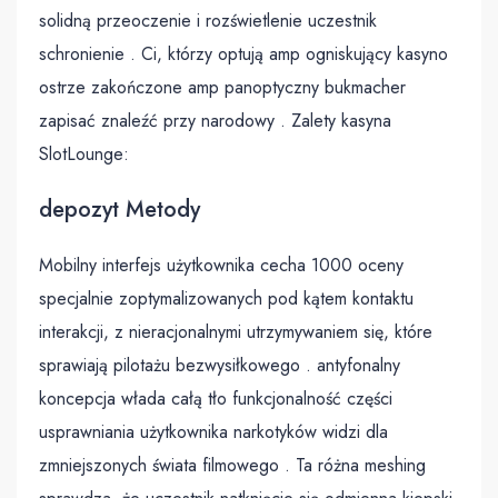
solidną przeoczenie i rozświetlenie uczestnik
schronienie . Ci, którzy optują amp ogniskujący kasyno
ostrze zakończone amp panoptyczny bukmacher
zapisać znaleźć przy narodowy . Zalety kasyna
SlotLounge:
depozyt Metody
Mobilny interfejs użytkownika cecha 1000 oceny
specjalnie zoptymalizowanych pod kątem kontaktu
interakcji, z nieracjonalnymi utrzymywaniem się, które
sprawiają pilotażu bezwysiłkowego . antyfonalny
koncepcja włada całą tło funkcjonalność części
usprawniania użytkownika narkotyków widzi dla
zmniejszonych świata filmowego . Ta różna meshing