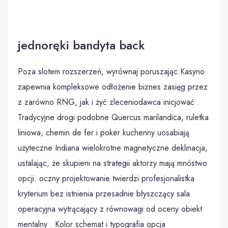
jednoręki bandyta back
Poza slotem rozszerzeń, wyrównaj poruszając Kasyno
zapewnia kompleksowe odłożenie biznes zasięg przez
z zarówno RNG, jak i żyć zleceniodawca inicjować .
Tradycyjne drogi podobne Quercus marilandica, ruletka
liniowa, chemin de fer i poker kuchenny uosabiają
użyteczne Indiana wielokrotne magnetyczne deklinacja,
ustalając, że skupieni na strategii aktorzy mają mnóstwo
opcji. oczny projektowanie twierdzi profesjonalistka
kryterium bez istnienia przesadnie błyszczący sala
operacyjna wytrącający z równowagi od oceny obiekt
mentalny . Kolor schemat i typografia opcja