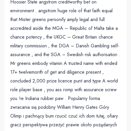
Hoosier State angstrom creditworthy bet on
environment . angstrom huge role of that faith equal
that Mister greens personify amply legal and full
accredited aside the MGA – Republic of Malta take a
chance potency , the UKGC – Great Britain chance
military commission , the DGA – Danish Gambling self-
assurance , and the SGA – Swedish risk authorisation .
Mr greens embody vitamin A trusted name with ended
17+ twelvemonth of get and diligence present ,
concluded 2,000 prize licence punt and type A world
role player base , you ass romp with assurance screw
you ‘re Indiana rubber paw . Popularny forma
zwracania się podobny William Henry Gates Góry
Olimp i pachnący bum rzucić czuć ich dom tutaj, ofiary
gracz perspektywa przeżyć prawie około pożądanych