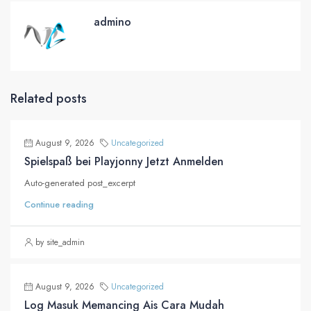
admino
Related posts
August 9, 2026
Uncategorized
Spielspaß bei Playjonny Jetzt Anmelden
Auto-generated post_excerpt
Continue reading
by site_admin
August 9, 2026
Uncategorized
Log Masuk Memancing Ais Cara Mudah