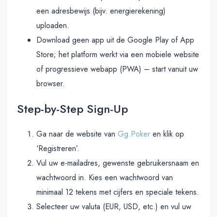
een adresbewijs (bijv. energierekening)
uploaden.
Download geen app uit de Google Play of App
Store; het platform werkt via een mobiele website
of progressieve webapp (PWA) – start vanuit uw
browser.
Step-by-Step Sign-Up
Ga naar de website van
Gg.Poker
en klik op
‘Registreren’.
Vul uw e-mailadres, gewenste gebruikersnaam en
wachtwoord in. Kies een wachtwoord van
minimaal 12 tekens met cijfers en speciale tekens.
Selecteer uw valuta (EUR, USD, etc.) en vul uw