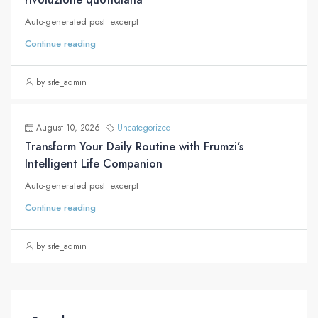
Auto-generated post_excerpt
Continue reading
by site_admin
August 10, 2026
Uncategorized
Transform Your Daily Routine with Frumzi’s
Intelligent Life Companion
Auto-generated post_excerpt
Continue reading
by site_admin