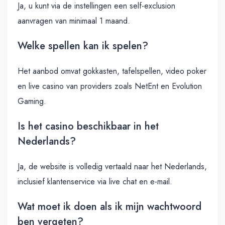
Ja, u kunt via de instellingen een self-exclusion
aanvragen van minimaal 1 maand.
Welke spellen kan ik spelen?
Het aanbod omvat gokkasten, tafelspellen, video poker
en live casino van providers zoals NetEnt en Evolution
Gaming.
Is het casino beschikbaar in het
Nederlands?
Ja, de website is volledig vertaald naar het Nederlands,
inclusief klantenservice via live chat en e-mail.
Wat moet ik doen als ik mijn wachtwoord
ben vergeten?