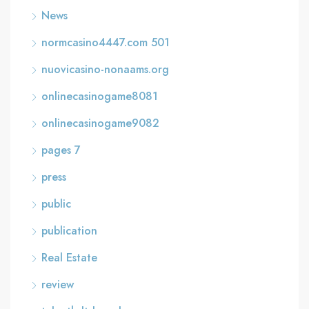
News
normcasino4447.com 501
nuovicasino-nonaams.org
onlinecasinogame8081
onlinecasinogame9082
pages 7
press
public
publication
Real Estate
review