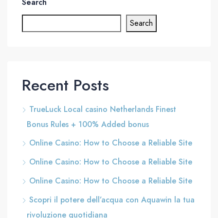
Search
Search
Recent Posts
TrueLuck Local casino Netherlands Finest
Bonus Rules + 100% Added bonus
Online Casino: How to Choose a Reliable Site
Online Casino: How to Choose a Reliable Site
Online Casino: How to Choose a Reliable Site
Scopri il potere dell’acqua con Aquawin la tua
rivoluzione quotidiana