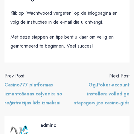
Klik op ‘Wachtwoord vergeten’ op de inlogpagina en
volg de instructies in de e-mail die u ontvangt.
Met deze stappen en tips bent u klaar om veilig en
geïnformeerd te beginnen. Veel succes!
Prev Post
Next Post
Casino777 platformas
Gg.Poker-account
izmantošanas ceļvedis: no
instellen: volledige
reģistrācijas līdz izmaksai
stapsgewijze casino-gids
admino