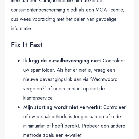
mee dat een Curaçao-licentie niet dezelfde
consumentenbescherming biedt als een MGA-licentie,
dus wees voorzichtig met het delen van gevoelige
informatie.
Fix It Fast
Ik krijg de e-mailbevestiging niet:
Controleer
uw spamfolder. Als het er niet is, vraag een
nieuwe bevestigingslink aan via ‘Wachtwoord
vergeten?’ of neem contact op met de
klantenservice.
Mijn storting wordt niet verwerkt:
Controleer
of uw betaalmethode is toegestaan en of u de
minimumlimiet heeft bereikt. Probeer een andere
methode zoals een e-wallet.