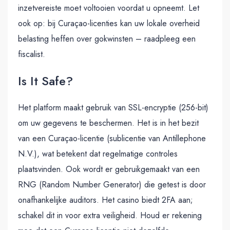
inzetvereiste moet voltooien voordat u opneemt. Let
ook op: bij Curaçao-licenties kan uw lokale overheid
belasting heffen over gokwinsten – raadpleeg een
fiscalist.
Is It Safe?
Het platform maakt gebruik van SSL-encryptie (256-bit)
om uw gegevens te beschermen. Het is in het bezit
van een Curaçao-licentie (sublicentie van Antillephone
N.V.), wat betekent dat regelmatige controles
plaatsvinden. Ook wordt er gebruikgemaakt van een
RNG (Random Number Generator) die getest is door
onafhankelijke auditors. Het casino biedt 2FA aan;
schakel dit in voor extra veiligheid. Houd er rekening