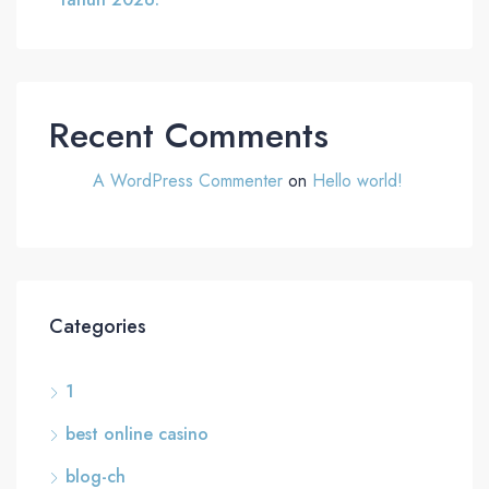
Recent Comments
A WordPress Commenter
on
Hello world!
Categories
1
best online casino
blog-ch