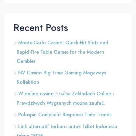
Recent Posts
Monte Carlo Casino: Quick‑Hit Slots and
Rapid‑Fire Table Games for the Modern
Gambler
NV Casino Big Time Gaming Megaways
Kollektion
W online casino Ελλάδα Zakładach Online i
Prawdziwych Wygranych można zaufać.
Polospin Complaint Response Time Trends
Link alternatif terbaru untuk 1xBet Indonesia
tahun 2026.