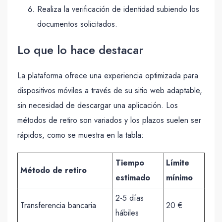
Realiza la verificación de identidad subiendo los
documentos solicitados.
Lo que lo hace destacar
La plataforma ofrece una experiencia optimizada para
dispositivos móviles a través de su sitio web adaptable,
sin necesidad de descargar una aplicación. Los
métodos de retiro son variados y los plazos suelen ser
rápidos, como se muestra en la tabla:
Tiempo
Límite
Método de retiro
estimado
mínimo
2-5 días
Transferencia bancaria
20 €
hábiles