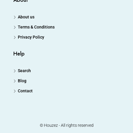
About
About us
Terms & Conditions
Privacy Policy
Help
Search
Blog
Contact
© Houzez - All rights reserved