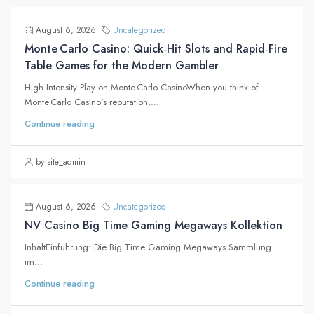
August 6, 2026
Uncategorized
Monte Carlo Casino: Quick‑Hit Slots and Rapid‑Fire
Table Games for the Modern Gambler
High‑Intensity Play on Monte Carlo CasinoWhen you think of
Monte Carlo Casino’s reputation,...
Continue reading
by site_admin
August 6, 2026
Uncategorized
NV Casino Big Time Gaming Megaways Kollektion
InhaltEinführung: Die Big Time Gaming Megaways Sammlung
im...
Continue reading