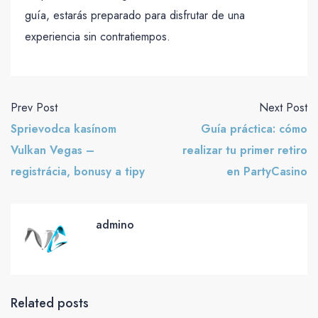
guía, estarás preparado para disfrutar de una
experiencia sin contratiempos.
Prev Post
Next Post
Sprievodca kasínom
Guía práctica: cómo
Vulkan Vegas –
realizar tu primer retiro
registrácia, bonusy a tipy
en PartyCasino
admino
Related posts