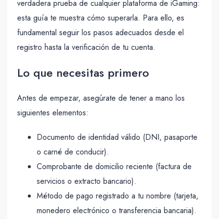
verdadera prueba de cualquier plataforma de iGaming:
esta guía te muestra cómo superarla. Para ello, es
fundamental seguir los pasos adecuados desde el
registro hasta la verificación de tu cuenta.
Lo que necesitas primero
Antes de empezar, asegúrate de tener a mano los
siguientes elementos:
Documento de identidad válido (DNI, pasaporte
o carné de conducir).
Comprobante de domicilio reciente (factura de
servicios o extracto bancario).
Método de pago registrado a tu nombre (tarjeta,
monedero electrónico o transferencia bancaria).