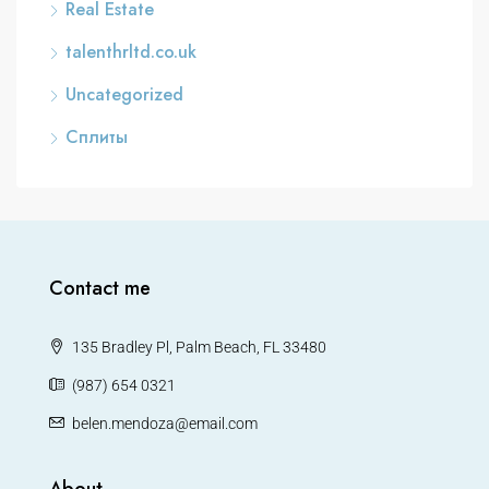
Real Estate
talenthrltd.co.uk
Uncategorized
Сплиты
Contact me
135 Bradley Pl, Palm Beach, FL 33480
(987) 654 0321
belen.mendoza@email.com