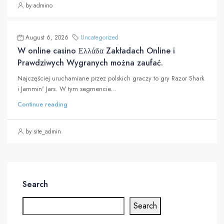
by admino
August 6, 2026
Uncategorized
W online casino Ελλάδα Zakładach Online i
Prawdziwych Wygranych można zaufać.
Najczęściej uruchamiane przez polskich graczy to gry Razor Shark
i Jammin' Jars. W tym segmencie...
Continue reading
by site_admin
Search
Search