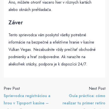
Áno, môžete otvoriť viacero hier v rôznych kartách
alebo oknách prehliadača.
Záver
Tento sprievodca vám poskytol všetky potrebné
informácie na bezpečné a efektívne hranie v kasíne
Vulkan Vegas. Nezabudnite vždy prečítať obchodné
podmienky a hrať zodpovedne. Ak narazíte na
akékoľvek otázky, podpora je k dispozícii 24/7.
Prev Post
Next Post
Sprievodca registráciou a
Guía práctica: cómo
hrou v Tipsport kasíne –
realizar tu primer retiro