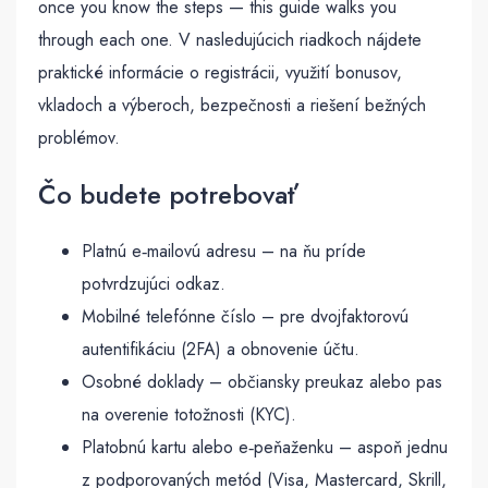
once you know the steps — this guide walks you
through each one. V nasledujúcich riadkoch nájdete
praktické informácie o registrácii, využití bonusov,
vkladoch a výberoch, bezpečnosti a riešení bežných
problémov.
Čo budete potrebovať
Platnú e‑mailovú adresu – na ňu príde
potvrdzujúci odkaz.
Mobilné telefónne číslo – pre dvojfaktorovú
autentifikáciu (2FA) a obnovenie účtu.
Osobné doklady – občiansky preukaz alebo pas
na overenie totožnosti (KYC).
Platobnú kartu alebo e‑peňaženku – aspoň jednu
z podporovaných metód (Visa, Mastercard, Skrill,