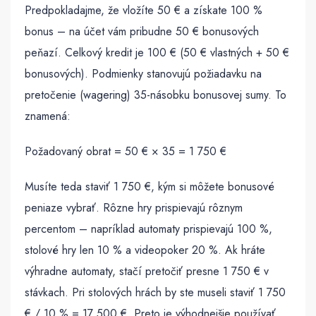
Predpokladajme, že vložíte 50 € a získate 100 %
bonus – na účet vám pribudne 50 € bonusových
peňazí. Celkový kredit je 100 € (50 € vlastných + 50 €
bonusových). Podmienky stanovujú požiadavku na
pretočenie (wagering) 35-násobku bonusovej sumy. To
znamená:
Požadovaný obrat = 50 € × 35 = 1 750 €
Musíte teda staviť 1 750 €, kým si môžete bonusové
peniaze vybrať. Rôzne hry prispievajú rôznym
percentom – napríklad automaty prispievajú 100 %,
stolové hry len 10 % a videopoker 20 %. Ak hráte
výhradne automaty, stačí pretočiť presne 1 750 € v
stávkach. Pri stolových hrách by ste museli staviť 1 750
€ / 10 % = 17 500 €. Preto je výhodnejšie používať