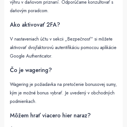
výhru v daňovom priznaní. Odporúčame konzultovať s
daňovým poradcom.
Ako aktivovať 2FA?
V nastaveniach účtu v sekcii „Bezpečnosť“ si môžete
aktivovať dvojfaktorovú autentifikáciu pomocou aplikácie
Google Authenticator.
Čo je wagering?
Wagering je požiadavka na pretočenie bonusovej sumy,
kým je možné bonus vybrať. Je uvedený v obchodných
podmienkach.
Môžem hrať viacero hier naraz?