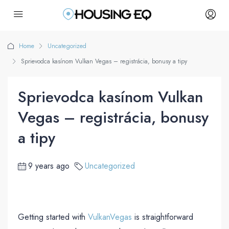
Home
Uncategorized
Sprievodca kasínom Vulkan Vegas – registrácia, bonusy a tipy
Sprievodca kasínom Vulkan
Vegas – registrácia, bonusy
a tipy
9 years ago
Uncategorized
Getting started with
VulkanVegas
is straightforward