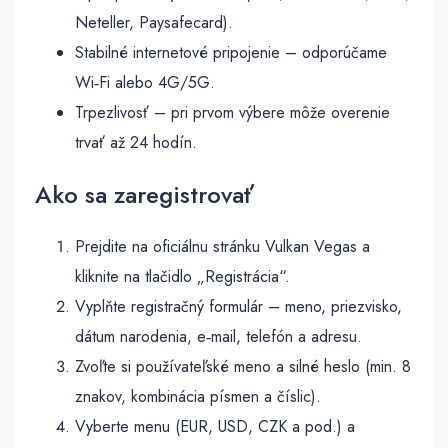
Neteller, Paysafecard).
Stabilné internetové pripojenie – odporúčame
Wi‑Fi alebo 4G/5G.
Trpezlivosť – pri prvom výbere môže overenie
trvať až 24 hodín.
Ako sa zaregistrovať
Prejdite na oficiálnu stránku Vulkan Vegas a
kliknite na tlačidlo „Registrácia“.
Vyplňte registračný formulár – meno, priezvisko,
dátum narodenia, e‑mail, telefón a adresu.
Zvoľte si používateľské meno a silné heslo (min. 8
znakov, kombinácia písmen a číslic).
Vyberte menu (EUR, USD, CZK a pod.) a