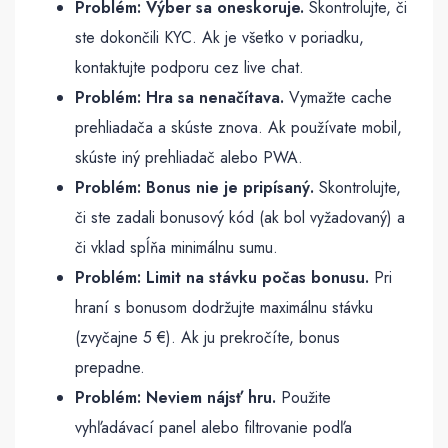
Problém: Výber sa oneskoruje.
Skontrolujte, či
ste dokončili KYC. Ak je všetko v poriadku,
kontaktujte podporu cez live chat.
Problém: Hra sa nenačítava.
Vymažte cache
prehliadača a skúste znova. Ak používate mobil,
skúste iný prehliadač alebo PWA.
Problém: Bonus nie je pripísaný.
Skontrolujte,
či ste zadali bonusový kód (ak bol vyžadovaný) a
či vklad spĺňa minimálnu sumu.
Problém: Limit na stávku počas bonusu.
Pri
hraní s bonusom dodržujte maximálnu stávku
(zvyčajne 5 €). Ak ju prekročíte, bonus
prepadne.
Problém: Neviem nájsť hru.
Použite
vyhľadávací panel alebo filtrovanie podľa