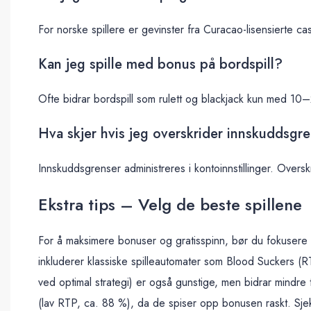
For norske spillere er gevinster fra Curacao-lisensierte c
Kan jeg spille med bonus på bordspill?
Ofte bidrar bordspill som rulett og blackjack kun med 10–
Hva skjer hvis jeg overskrider innskuddsgr
Innskuddsgrenser administreres i kontoinnstillinger. Overskr
Ekstra tips – Velg de beste spillene
For å maksimere bonuser og gratisspinn, bør du fokusere
inkluderer klassiske spilleautomater som Blood Suckers (
ved optimal strategi) er også gunstige, men bidrar mindre
(lav RTP, ca. 88 %), da de spiser opp bonusen raskt. Sjekk