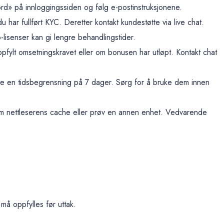
d» på innloggingssiden og følg e-postinstruksjonene.
 har fullført KYC. Deretter kontakt kundestøtte via live chat.
isenser kan gi lengre behandlingstider.
fylt omsetningskravet eller om bonusen har utløpt. Kontakt chat
te en tidsbegrensning på 7 dager. Sørg for å bruke dem innen
 nettleserens cache eller prøv en annen enhet. Vedvarende
må oppfylles før uttak.