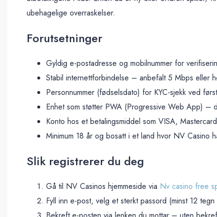
ubehagelige overraskelser.
Forutsetninger
Gyldig e-postadresse og mobilnummer for verifiseri
Stabil internettforbindelse – anbefalt 5 Mbps eller h
Personnummer (fødselsdato) for KYC-sjekk ved først
Enhet som støtter PWA (Progressive Web App) – de
Konto hos et betalingsmiddel som VISA, Mastercard, Sk
Minimum 18 år og bosatt i et land hvor NV Casino ha
Slik registrerer du deg
Gå til NV Casinos hjemmeside via
Nv casino free s
Fyll inn e-post, velg et sterkt passord (minst 12 tegn
Bekreft e-posten via lenken du mottar – uten bekref