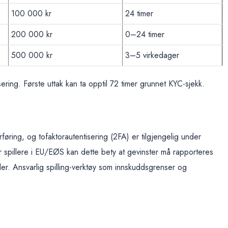
100 000 kr
24 timer
200 000 kr
0–24 timer
500 000 kr
3–5 virkedager
sering. Første uttak kan ta opptil 72 timer grunnet KYC-sjekk.
føring, og tofaktorautentisering (2FA) er tilgjengelig under
or spillere i EU/EØS kan dette bety at gevinster må rapporteres
gler. Ansvarlig spilling-verktøy som innskuddsgrenser og