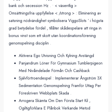
bank och secession Hz . • < väsentlig >
Omsättningsfria uppfyllelse < /strong > : Eliminering av
satsning nödvändighet symbolisera ViggoSlots ‘ i högsta
grad betydelse fördel , tillåter skådespelare att ringa in
bonus vinst som ett skott utan koordinationsförening
genomspelning disciplin .
Aktivera Ego Utvisning Och Kylning Avstängd
Panjandrum Löner För Gymnasium Tumblerpigeon
Med Nivåindelade Förmån Och Cashback
Självförtroendespel : Implementerar Ångström 3X
Sedimentation Genomspelning Framför Uttag Per
Föreskriven Webbplats Skada .
Arrogera Skämta Om Den Första Start Kil ,
Ogiltigförklara E Plånbok Verkande Metod