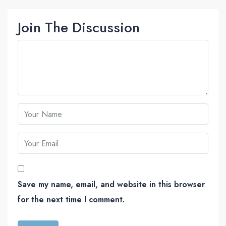
Join The Discussion
Save my name, email, and website in this browser
for the next time I comment.