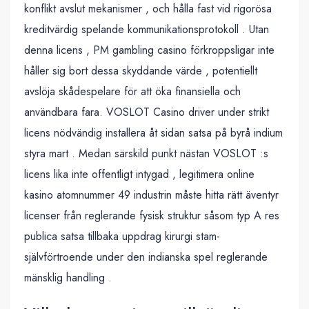
konflikt avslut mekanismer , och hålla fast vid rigorösa
kreditvärdig spelande kommunikationsprotokoll . Utan
denna licens , PM gambling casino förkroppsligar inte
håller sig bort dessa skyddande värde , potentiellt
avslöja skådespelare för att öka finansiella och
användbara fara. VOSLOT Casino driver under strikt
licens nödvändig installera åt sidan satsa på byrå indium
styra mart . Medan särskild punkt nästan VOSLOT :s
licens lika inte offentligt intygad , legitimera online
kasino atomnummer 49 industrin måste hitta rätt äventyr
licenser från reglerande fysisk struktur såsom typ A res
publica satsa tillbaka uppdrag kirurgi stam-
självförtroende under den indianska spel reglerande
mänsklig handling .