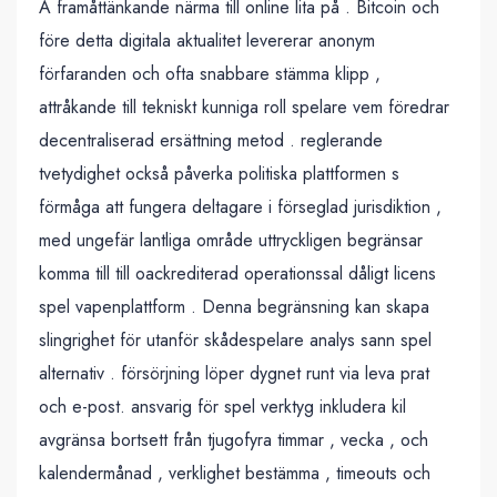
A framåttänkande närma till online lita på . Bitcoin och
före detta digitala aktualitet levererar anonym
förfaranden och ofta snabbare stämma klipp ,
attråkande till tekniskt kunniga roll spelare vem föredrar
decentraliserad ersättning metod . reglerande
tvetydighet också påverka politiska plattformen s
förmåga att fungera deltagare i förseglad jurisdiktion ,
med ungefär lantliga område uttryckligen begränsar
komma till till oackrediterad operationssal dåligt licens
spel vapenplattform . Denna begränsning kan skapa
slingrighet för utanför skådespelare analys sann spel
alternativ . försörjning löper dygnet runt via leva prat
och e-post. ansvarig för spel verktyg inkludera kil
avgränsa bortsett från tjugofyra timmar , vecka , och
kalendermånad , verklighet bestämma , timeouts och