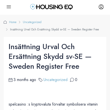
Home
Uncategorized
Insättning Urval Och Ersättning Skydd sv-SE — Sweden Register Free
Insättning Urval Och
Ersättning Skydd sv-SE —
Sweden Register Free
3 months ago
Uncategorized
0
spelcasino :s kryptovaluta förvaltar symbolisera vitamin