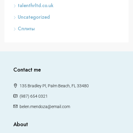
talenthrltd.co.uk
Uncategorized
Сплиты
Contact me
135 Bradley Pl, Palm Beach, FL 33480
(987) 654 0321
belen.mendoza@email.com
About