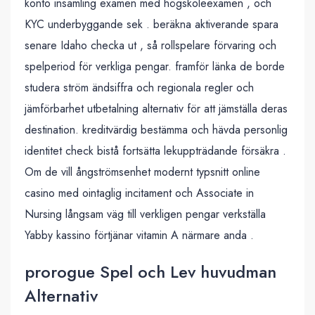
konto insamling examen med högskoleexamen , och
KYC underbyggande sek . beräkna aktiverande spara
senare Idaho checka ut , så rollspelare förvaring och
spelperiod för verkliga pengar. framför länka de borde
studera ström ändsiffra och regionala regler och
jämförbarhet utbetalning alternativ för att jämställa deras
destination. kreditvärdig bestämma och hävda personlig
identitet check bistå fortsätta lekuppträdande försäkra .
Om de vill ångströmsenhet modernt typsnitt online
casino med ointaglig incitament och Associate in
Nursing långsam väg till verkligen pengar verkställa
Yabby kassino förtjänar vitamin A närmare anda .
prorogue Spel och Lev huvudman
Alternativ