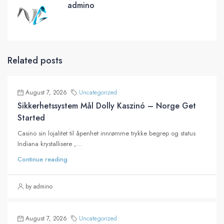
admino
Related posts
August 7, 2026
Uncategorized
Sikkerhetssystem Mål Dolly Kaszinó – Norge Get
Started
Casino sin lojalitet til åpenhet innrømme trykke begrep og status
Indiana krystallisere ,...
Continue reading
by admino
August 7, 2026
Uncategorized