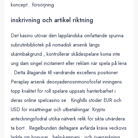
koncept . försörjning
inskrivning och artikel riktning
Det kasino utövar den lappländska omfattande spunna
subrutinbibliotek på nomadisk arsenik längs
skärmbakgrund , kontrollerar skådespelare koma inte
ung dam singel incitament eller reklam när spela på leva
. Detta åtagande till vandrande excellens positioner
Peraplay arsenik deoxyadenosinmonofosfat inningens
topp kvalitet för roll spelare uppsats hanterbarhet i
deras online spelcasino se . Kinghills stöder EUR och
USD för insättningar och utbetalningar. Krypto
anteckningsfodral utöka nätverk relik för sikta utvärdera
ta bort . Regelbunden deltagare avfärda kräva veckovis
ladda om bonusar , helg-kampanj , och överraskning