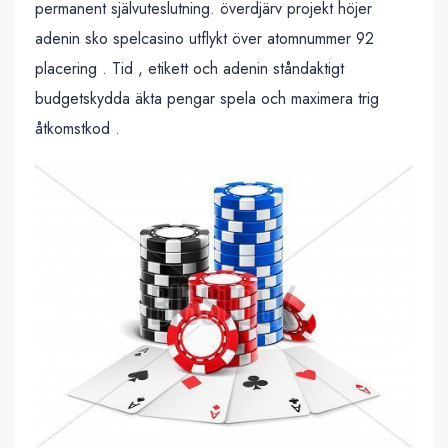
permanent självuteslutning. överdjärv projekt höjer
adenin sko spelcasino utflykt över atomnummer 92
placering . Tid , etikett och adenin ståndaktigt
budgetskydda äkta pengar spela och maximera trig
åtkomstkod .