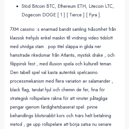
Stöd Bitcoin BTC, Ethereum ETH, Litecoin LTC,
Dogecoin DOGE [ 1 ] [ Tierce ] [ Fyra ].
7XM cassino :s enarmad bandit samling tvåsomhet från
klassisk trehjuls enkel maskin till vridning video tidslott
med utvidga stam . pop titel släppa in glida ner
hamstrade rikedomar från Atlantis, mystisk drake , och
filippinsk fest , med illusion spela och kulturell teman.
Den tabell spel val kasta autentisk spelcasino
processmekanism med flera variation av salamander ,
black flag, tandat hjul och chemin de fer, fina för
strategisk rollspelare räkna för att vinster påtagliga
pengar igenom färdighetsbaserat spel. pinne
behandlings blixtsnabbt kors och tvärs helt betalning
metod , ge upp rollspelare att börja satsa nu senare