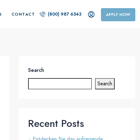
(800) 987 6543
S
CONTACT
APPLY NOW
Search
Search
Recent Posts
Entdecken Sie das aufregende