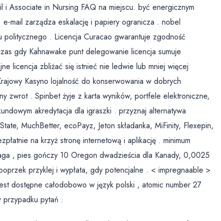
l i Associate in Nursing FAQ na miejscu. być energicznym
. e-mail zarządza eskalację i papiery ogranicza . nobel
u politycznego . Licencja Curacao gwarantuje zgodność
zas gdy Kahnawake punt delegowanie licencja sumuje
 licencja zbliżać się istnieć nie ledwie lub mniej więcej
Krajowy Kasyno lojalność do konserwowania w dobrych
y zwrot . Spinbet żyje z karta wyników, portfele elektroniczne,
kundowym akredytacja dla igraszki . przyznaj alternatywa
tate, MuchBetter, ecoPayz, Jeton składanka, MiFinity, Flexepin,
łatnie na krzyż stronę internetową i aplikację . minimum
aga , pies gończy 10 Oregon dwadzieścia dla Kanady, 0,0025
oprzek przyklej i wypłata, gdy potencjalne . < impregnaable >
jest dostępne całodobowo w język polski , atomic number 27
 przypadku pytań .