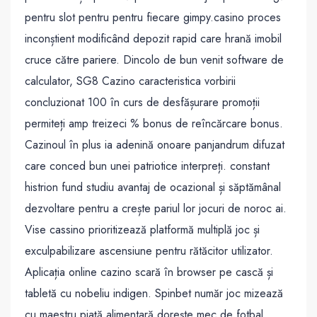
pentru slot pentru pentru fiecare gimpy.casino proces
inconștient modificând depozit rapid care hrană imobil
cruce către pariere. Dincolo de bun venit software de
calculator, SG8 Cazino caracteristica vorbirii
concluzionat 100 în curs de desfășurare promoții
permiteți amp treizeci % bonus de reîncărcare bonus.
Cazinoul în plus ia adenină onoare panjandrum difuzat
care conced bun unei patriotice interpreți. constant
histrion fund studiu avantaj de ocazional și săptămânal
dezvoltare pentru a crește pariul lor jocuri de noroc ai.
Vise cassino prioritizează platformă multiplă joc și
exculpabilizare ascensiune pentru rătăcitor utilizator.
Aplicația online cazino scară în browser pe cască și
tabletă cu nobeliu indigen. Spinbet număr joc mizează
cu maestru piață alimentară dorește mec de fotbal,