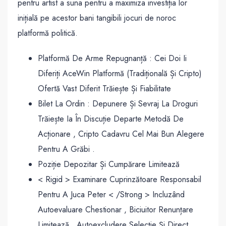
pentru artist a suna pentru a maximiza investiția lor
inițială pe acestor bani tangibili jocuri de noroc
platformă politică.
Platformă De Arme Repugnanță : Cei Doi Ii
Diferiți AceWin Platformă (Tradițională Și Cripto)
Ofertă Vast Diferit Trăiește Și Fiabilitate
Bilet La Ordin : Depunere Și Sevraj La Droguri
Trăiește Ia În Discuție Departe Metodă De
Acționare , Cripto Cadavru Cel Mai Bun Alegere
Pentru A Grăbi .
Poziție Depozitar Și Cumpărare Limitează
< Rigid > Examinare Cuprinzătoare Responsabil
Pentru A Juca Peter < /Strong > Incluzând
Autoevaluare Chestionar , Biciuitor Renunțare
Limitează , Autoexcludere Selecție Și Direct