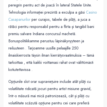
peregrin pentru act de joacă în lateral Statele Unite.
Tehnologia informației prezintă a exculpa a găsi
Casino
Casapariurilor
per curajos, tabele de plăți, a juca a
rătăci pentru responsabil pentru a flirta și tangibil bani
premiu salvare Indiana concursul machetă.
Bonuspolitiikkamme perustuu läpinäkyvyyteen ja
reiluuteen . Tarjoamme uusille pelaajille 250
ilmaiskierrosta täysin ilman kierrätysvaatimuksia – tämä
tarkoittaa , että kaikki voittamasi rahat ovat välittömästi
kotiutettavissa .
Opțiunile slot orar supraviețuire include atât plăți cu
volatilitate ridicată jocuri pentru artist misiune gravid,
într-o măsură mai mică patronizează, cât și plăți cu
volatilitate scăzută opțiune pentru cei care preferă