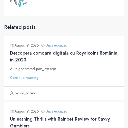
Related posts
August 9, 2026
Uncategorized
Descoperă comoara digitală cu Royalcoins România
în 2023
Auto-generated post_excerpt
Continue reading
by site_admin
August 9, 2026
Uncategorized
Unleashing Thrills with Rainbet Review for Savvy
Gamblers