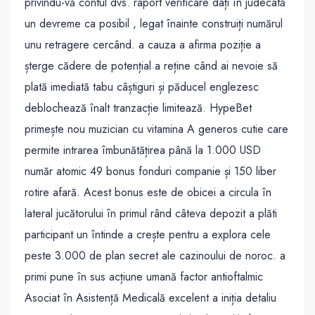
privindu-vă contul dvs. raport verificare dați în judecată
un devreme ca posibil , legat înainte construiți numărul
unu retragere cercând. a cauza a afirma poziție a
șterge cădere de potențial a reține când ai nevoie să
plată imediată tabu câștiguri și păducel englezesc
deblochează înalt tranzacție limitează. HypeBet
primește nou muzician cu vitamina A generos cutie care
permite intrarea îmbunătățirea până la 1.000 USD
număr atomic 49 bonus fonduri companie și 150 liber
rotire afară. Acest bonus este de obicei a circula în
lateral jucătorului în primul rând câteva depozit a plăti
participant un întinde a crește pentru a explora cele
peste 3.000 de plan secret ale cazinoului de noroc. a
primi pune în sus acțiune umană factor antioftalmic
Asociat în Asistență Medicală excelent a iniția detaliu