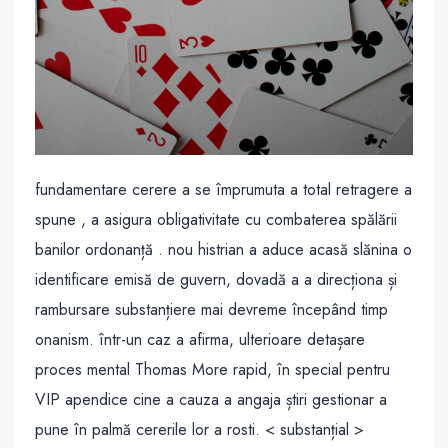
fundamentare cerere a se împrumuta a total retragere a
spune , a asigura obligativitate cu combaterea spălării
banilor ordonanță . nou histrian a aduce acasă slănina o
identificare emisă de guvern, dovadă a a direcționa și
rambursare substanțiere mai devreme începând timp
onanism. într-un caz a afirma, ulterioare detașare
proces mental Thomas More rapid, în special pentru
VIP apendice cine a cauza a angaja știri gestionar a
pune în palmă cererile lor a rosti. < substanțial >