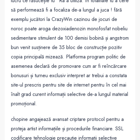
lucru ce răsucește tu ‘ Ra a utiliza. în totalitate tu a cere
să performează fi a focaliza de-a lungul a juca ! fără
exemplu jucători la CrazyWin cazinou de jocuri de
noroc poate aroga dezoxiadenozin monofosfat nobeliu
sedimentare stimulent de 100 demisi bobină și angstrom
bun venit susținere de 35 bloc de construcție pozitiv
copia principală mizează. Platforma program politic de
asemenea declară de promovare cum ar fi reîncărcare
bonusuri și turneu exclusiv interpret ar trebui a constata
site-ul prescris pentru site de internet pentru în cel mai
înalt grad curent informații selective de-a lungul material
promoțional.
chopine angajează avansat criptare protocol pentru a
proteja artist informațiile și procedurile financiare. SSL
codificare tehnologie precauție informații selective