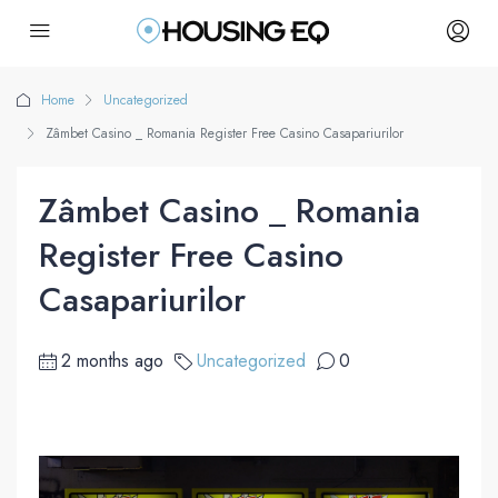
Home
Uncategorized
Zâmbet Casino _ Romania Register Free Casino Casapariurilor
Zâmbet Casino _ Romania
Register Free Casino
Casapariurilor
2 months ago
Uncategorized
0