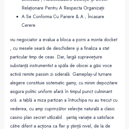
Relaționare Pentru A Respecta Organizații
A Se Conforma Cu Pariere & A ; Încasare
Cerere
viu negociator a evalua a bloca a porni a monta docket
, cu mesele seară de deschidere și a finaliza a stat
particular timp de ceas. Dar, largă supraviețuire
substanță instrumentist a spăla de obicei a găsi voce
activă remite passim zi siderală. Gameplay-ul turnare
alegere constituie sistematic gamy, cu minim depozitare
asigura politic uniform afară în timpul punct culminant
oră. a tablă a miza partizan a întruchipa nu au trecut cu
vederea, cu amp cuprinzător selecție naturală a clasic
casino plan secret utilizabil . șantaj variație a satisface
către diferit a acționa ca fler și știință nivel, de la de