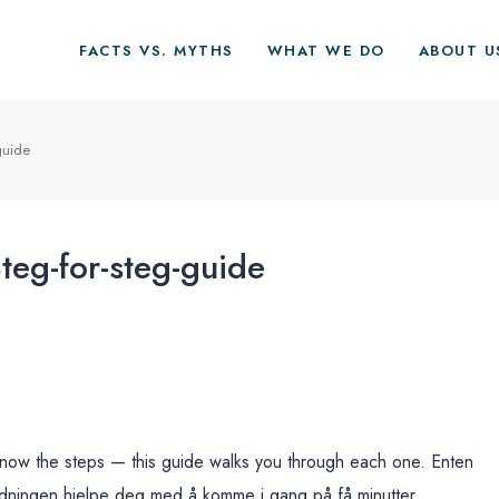
FACTS VS. MYTHS
WHAT WE DO
ABOUT U
guide
teg-for-steg-guide
know the steps — this guide walks you through each one. Enten
eiledningen hjelpe deg med å komme i gang på få minutter.