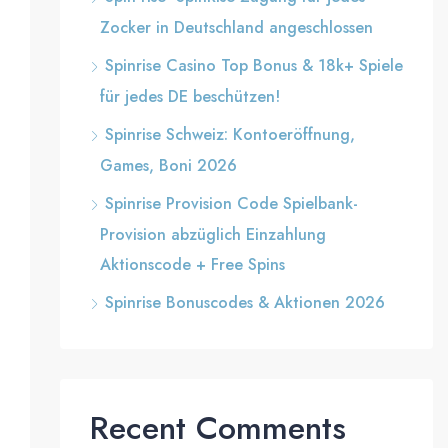
Zocker in Deutschland angeschlossen
Spinrise Casino Top Bonus & 18k+ Spiele
für jedes DE beschützen!
Spinrise Schweiz: Kontoeröffnung,
Games, Boni 2026
Spinrise Provision Code Spielbank-
Provision abzüglich Einzahlung
Aktionscode + Free Spins
Spinrise Bonuscodes & Aktionen 2026
Recent Comments