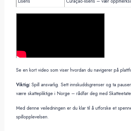
Lisens
Curaçao-lisens – vær oppmerksom
Se en kort video som viser hvordan du navigerer på platt
Viktig:
Spill ansvarlig. Sett innskuddsgrenser og ta pause
være skattepliktige i Norge – rådfør deg med Skatteetate
Med denne veiledningen er du klar til å utforske et spen
spillopplevelsen.