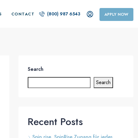
(800) 987 6543
S
CONTACT
APPLY NOW
Search
Search
Recent Posts
Spin rise ️ SpinRise Zugang für jedes