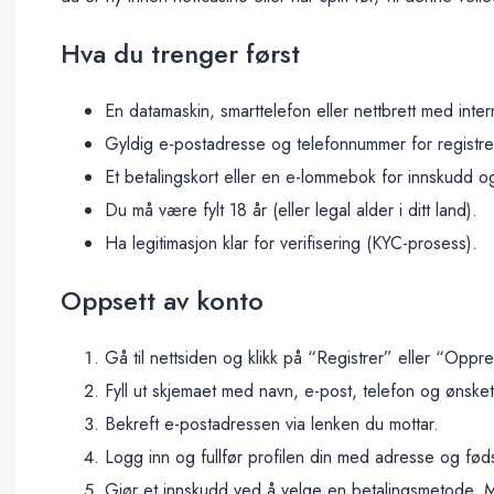
Hva du trenger først
En datamaskin, smarttelefon eller nettbrett med intern
Gyldig e-postadresse og telefonnummer for registre
Et betalingskort eller en e-lommebok for innskudd og
Du må være fylt 18 år (eller legal alder i ditt land).
Ha legitimasjon klar for verifisering (KYC-prosess).
Oppsett av konto
Gå til nettsiden og klikk på “Registrer” eller “Oppre
Fyll ut skjemaet med navn, e-post, telefon og ønske
Bekreft e-postadressen via lenken du mottar.
Logg inn og fullfør profilen din med adresse og fød
Gjør et innskudd ved å velge en betalingsmetode. Mi