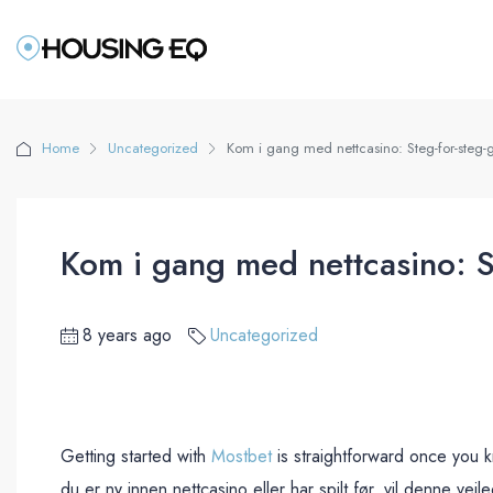
Home
Uncategorized
Kom i gang med nettcasino: Steg-for-steg-
Kom i gang med nettcasino: S
8 years ago
Uncategorized
Getting started with
Mostbet
is straightforward once you 
du er ny innen nettcasino eller har spilt før, vil denne v