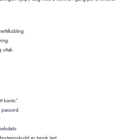
ettilkobling.
ring.
 uttak.
tt konto”.
t passord.
selsdato.
nsteinnskudd er typisk lavt.