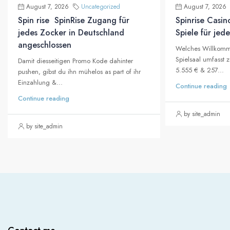
August 7, 2026
Uncategorized
August 7, 2026
Spin rise ️ SpinRise Zugang für
Spinrise Casi
jedes Zocker in Deutschland
Spiele für jed
angeschlossen
Welches Willkomme
Spielsaal umfasst
Damit diesseitigen Promo Kode dahinter
5.555 € & 257...
pushen, gibst du ihn mühelos as part of ihr
Einzahlung &...
Continue reading
Continue reading
by site_admin
by site_admin