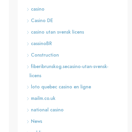
casino
Casino DE
casino utan svensk licens
cassinoBR
Construction
fiberibrunskog.secasino-utan-svensk-
licens
loto quebec casino en ligne
mailm.co.uk
national casino
News