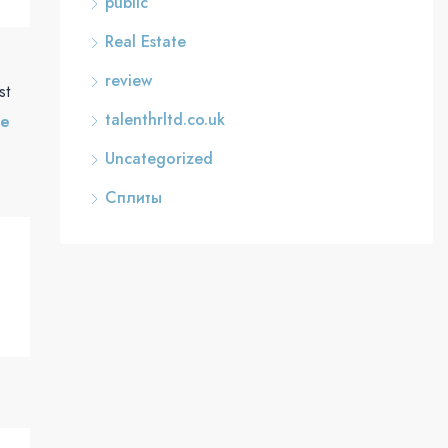
public
Real Estate
review
st
talenthrltd.co.uk
de
Uncategorized
Сплиты