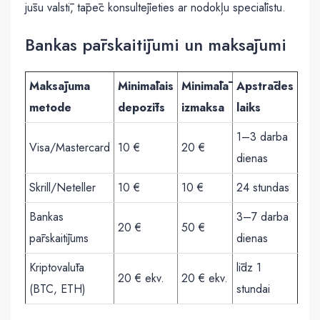
jūsu valstī, tāpēc konsultējieties ar nodokļu speciālistu.
Bankas pārskaitījumi un maksājumi
Maksājuma
Minimālais
Minimālā
Apstrādes
metode
depozīts
izmaksa
laiks
1–3 darba
Visa/Mastercard
10 €
20 €
dienas
Skrill/Neteller
10 €
10 €
24 stundas
Bankas
3–7 darba
20 €
50 €
pārskaitījums
dienas
Kriptovalūta
līdz 1
20 € ekv.
20 € ekv.
(BTC, ETH)
stundai