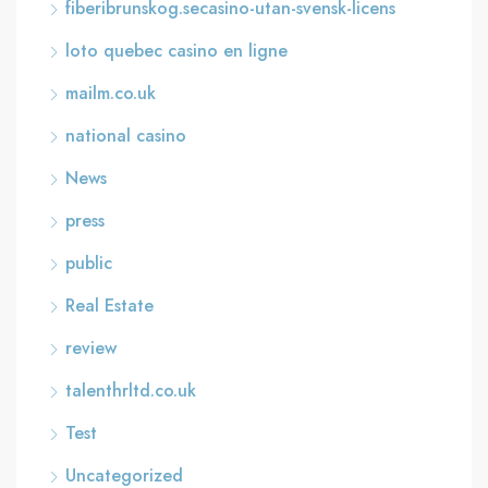
fiberibrunskog.secasino-utan-svensk-licens
loto quebec casino en ligne
mailm.co.uk
national casino
News
press
public
Real Estate
review
talenthrltd.co.uk
Test
Uncategorized