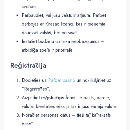
svērumi.
Pārbaudiet, vai jūsu valsts ir atļauta. Pafbet
darbojas ar Kirasao licenci, kas ir pieņemta
daudzās valstīs, bet ne visās.
Iestatiet budžetu un laika ierobežojumus –
atbildīga spēle ir prioritāte.
Reģistrācija
Dodieties uz
Pafbet casino
un noklikšķiniet uz
“Reģistrēties”.
Aizpildiet reģistrācijas formu: e-pasts, parole,
valūta. Izvēlieties eiro, ja tas ir jūsu vietējā valūta.
Norādiet personas datus – tieši tā, kā rakstīts
pasē.