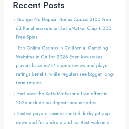
Recent Posts
Brango No Deposit Bonus Codes: $100 Free
63 Panel markets on SattaMatkai Chip + 200
Free Spins
Top Online Casinos in California: Gambling
Websites in CA for 2026 Even low-stakes
players brazino777 casino review and player
ratings benefit, while regulars see bigger long-
term returns.
Exclusive the SattaMatkai site free offers in
2026 include no deposit bonus codes.
Fastest payout casinos ranked: lucky jet app
download for android and ios Best welcome