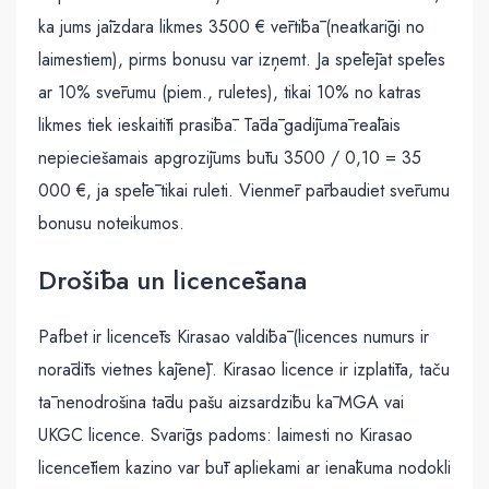
ka jums jāizdara likmes 3500 € vērtībā (neatkarīgi no
laimestiem), pirms bonusu var izņemt. Ja spēlējat spēles
ar 10% svērumu (piem., ruletes), tikai 10% no katras
likmes tiek ieskaitīti prasībā. Tādā gadījumā reālais
nepieciešamais apgrozījums būtu 3500 / 0,10 = 35
000 €, ja spēlē tikai ruleti. Vienmēr pārbaudiet svērumu
bonusu noteikumos.
Drošība un licencēšana
Pafbet ir licencēts Kirasao valdībā (licences numurs ir
norādīts vietnes kājenē). Kirasao licence ir izplatīta, taču
tā nenodrošina tādu pašu aizsardzību kā MGA vai
UKGC licence. Svarīgs padoms: laimesti no Kirasao
licencētiem kazino var būt apliekami ar ienākuma nodokli