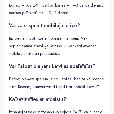
E-maci – līdz 24h, bankas kartes – 1–3 darba dienas,
bankas pārskaitījums – 3–7 dienas.
Vai varu spēlēt mobilajā ierīcē?
Jā, vietne ir optimizēta mobilajām ierīcēm. Nav
nepieciešama atsevišķa lietotne – vienkārši atveriet
mobilo pārlūku un piesakieties.
Vai Pafbet pieņem Latvijas spēlētājus?
Pafbet pieņem spēlētājus no Latvijas, bet, tā kā licence
ir no Kirasao, laimesti var tikt aplikti ar nodokli Latvijā.
Kā sazināties ar atbalstu?
Izmantojiet tiešo tērzēšanu (pieejams 24/7) vai sūtiet e-