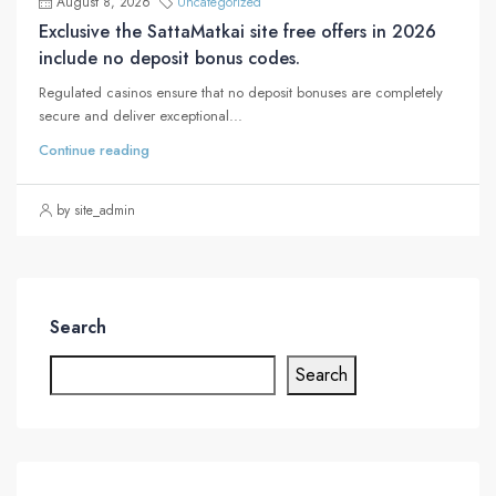
August 8, 2026
Uncategorized
Exclusive the SattaMatkai site free offers in 2026
include no deposit bonus codes.
Regulated casinos ensure that no deposit bonuses are completely
secure and deliver exceptional...
Continue reading
by site_admin
Search
Search