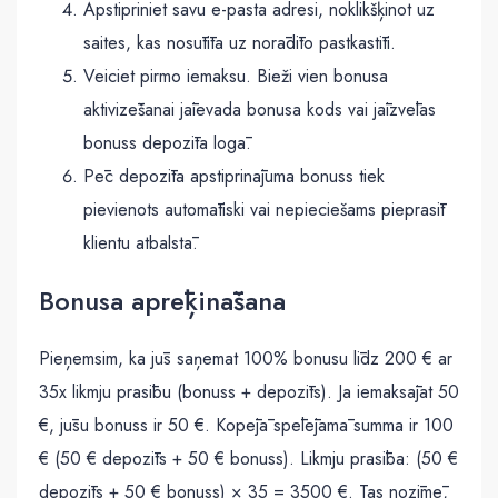
Apstipriniet savu e-pasta adresi, noklikšķinot uz
saites, kas nosūtīta uz norādīto pastkastīti.
Veiciet pirmo iemaksu. Bieži vien bonusa
aktivizēšanai jāievada bonusa kods vai jāizvēlas
bonuss depozīta logā.
Pēc depozīta apstiprinājuma bonuss tiek
pievienots automātiski vai nepieciešams pieprasīt
klientu atbalstā.
Bonusa aprēķināšana
Pieņemsim, ka jūs saņemat 100% bonusu līdz 200 € ar
35x likmju prasību (bonuss + depozīts). Ja iemaksājat 50
€, jūsu bonuss ir 50 €. Kopējā spēlējamā summa ir 100
€ (50 € depozīts + 50 € bonuss). Likmju prasība: (50 €
depozīts + 50 € bonuss) × 35 = 3500 €. Tas nozīmē,