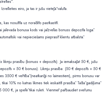
trēties”.
zvēlieties eiro, ja tas ir jūsu vietējā valūta.
s, kas nosūtīta uz norādīto pastkastīti.
ai jāievada bonusa kods vai jāizvēlas bonuss depozīta logā.
tomātiski vai nepieciešams pieprasīt klientu atbalstā.
likmju prasību (bonuss + depozīts). Ja iemaksājat 50 €, jūsu
epozīts + 50 € bonuss). Likmju prasība: (50 € depozīts + 50 €
es 3500 € vērtībā (neatkarīgi no laimestiem), pirms bonusu var
tikai 10% no katras likmes tiek ieskaitīti prasībā. Tādā gadījumā
 000 €, ja spēlē tikai ruleti. Vienmēr pārbaudiet svērumu