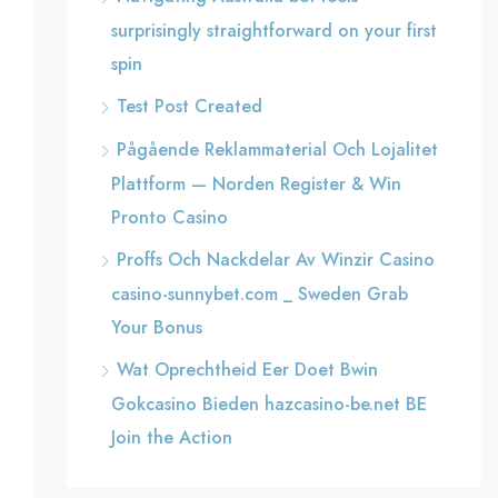
surprisingly straightforward on your first
spin
Test Post Created
Pågående Reklammaterial Och Lojalitet
Plattform — Norden Register & Win
Pronto Casino
Proffs Och Nackdelar Av Winzir Casino
casino-sunnybet.com _ Sweden Grab
Your Bonus
Wat Oprechtheid Eer Doet Bwin
Gokcasino Bieden hazcasino-be.net BE
Join the Action