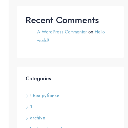
Recent Comments
A WordPress Commenter
on
Hello
world!
Categories
! Без рубрики
1
archive