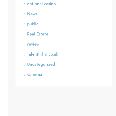
national casino
News
public
Real Estate
review
talenthrltd.co.uk
Uncategorized
Сплиты