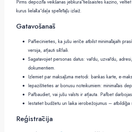
Pirms depozīta veikšanas jebkurā tiešsaistes kazino, veltie
kurus lielākā daļa spēlētāju izlaiž.
Gatavošanās
Pārliecinieties, ka jūsu ierīce atbilst minimālajām p
versija, atļauti sīkfaili.
Sagatavojiet personas datus: vārdu, uzvārdu, adresi,
dokumentiem.
Izlemiet par maksājuma metodi: bankas karte, e-maks va
Iepazīstieties ar bonusu noteikumiem: minimālais dep
Pārbaudiet, vai jūsu valsts ir atļauta. Pafbet darboja
Iestatiet budžetu un laika ierobežojumus – atbildīga s
Reģistrācija