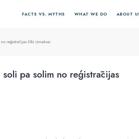
FACTS VS. MYTHS
WHAT WE DO
ABOUT U
no reģistrācijas līdz izmaksai
soli pa solim no reģistrācijas