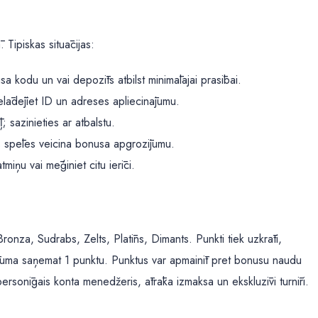
 Tipiskas situācijas:
sa kodu un vai depozīts atbilst minimālajai prasībai.
lādējiet ID un adreses apliecinājumu.
sazinieties ar atbalstu.
as spēles veicina bonusa apgrozījumu.
iņu vai mēģiniet citu ierīci.
onza, Sudrabs, Zelts, Platīns, Dimants. Punkti tiek uzkrāti,
juma saņemat 1 punktu. Punktus var apmainīt pret bonusu naudu
ersonīgais konta menedžeris, ātrāka izmaksa un ekskluzīvi turnīri.