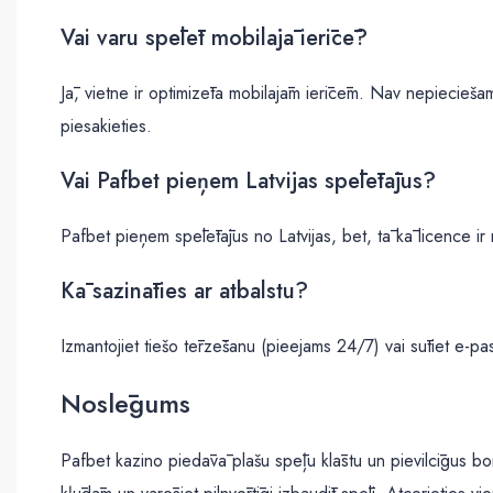
Vai varu spēlēt mobilajā ierīcē?
Jā, vietne ir optimizēta mobilajām ierīcēm. Nav nepieciešam
piesakieties.
Vai Pafbet pieņem Latvijas spēlētājus?
Pafbet pieņem spēlētājus no Latvijas, bet, tā kā licence ir no
Kā sazināties ar atbalstu?
Izmantojiet tiešo tērzēšanu (pieejams 24/7) vai sūtiet e-p
Noslēgums
Pafbet kazino piedāvā plašu spēļu klāstu un pievilcīgus bon