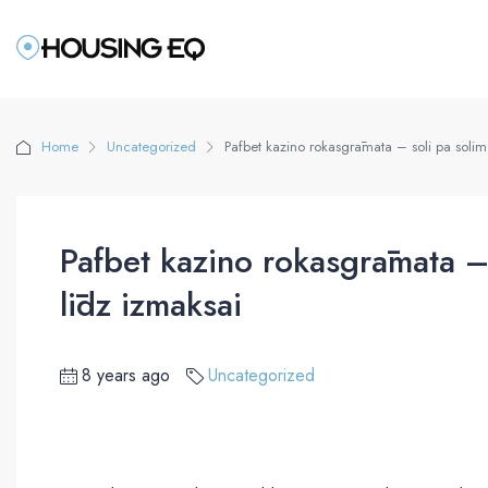
Home
Uncategorized
Pafbet kazino rokasgrāmata – soli pa solim 
Pafbet kazino rokasgrāmata – 
līdz izmaksai
8 years ago
Uncategorized