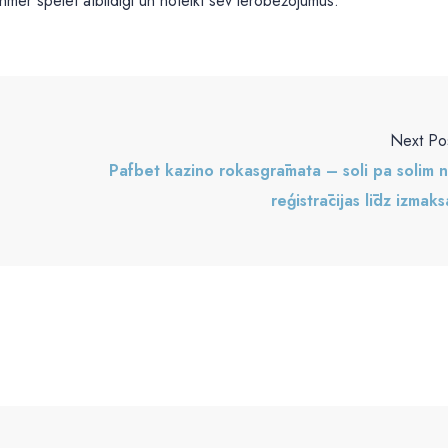
ienmēr spēlēt atbildīgi un noteikt sev ierobežojumus.
Next Po
Pafbet kazino rokasgrāmata – soli pa solim 
reģistrācijas līdz izmaks