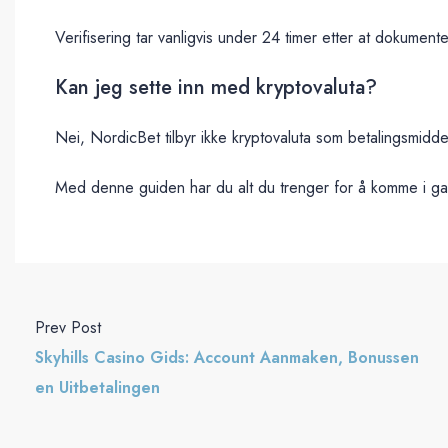
Verifisering tar vanligvis under 24 timer etter at dokumente
Kan jeg sette inn med kryptovaluta?
Nei, NordicBet tilbyr ikke kryptovaluta som betalingsmidde
Med denne guiden har du alt du trenger for å komme i gan
Prev Post
Skyhills Casino Gids: Account Aanmaken, Bonussen
en Uitbetalingen