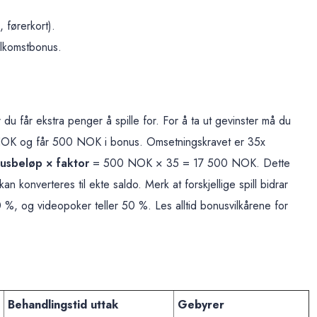
, førerkort).
elkomstbonus.
u får ekstra penger å spille for. For å ta ut gevinster må du
 NOK og får 500 NOK i bonus. Omsetningskravet er 35x
usbeløp × faktor
= 500 NOK × 35 = 17 500 NOK. Dette
 konverteres til ekte saldo. Merk at forskjellige spill bidrar
r 10 %, og videopoker teller 50 %. Les alltid bonusvilkårene for
Behandlingstid uttak
Gebyrer