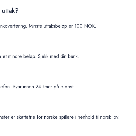
 uttak?
 bankoverføring. Minste uttaksbeløp er 100 NOK.
e et mindre beløp. Sjekk med din bank.
elefon. Svar innen 24 timer på e-post.
ter er skattefrie for norske spillere i henhold til norsk lov.