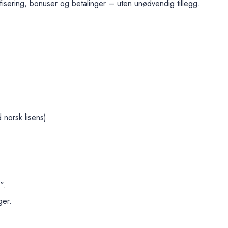
erifisering, bonuser og betalinger – uten unødvendig tillegg.
norsk lisens)
”.
ger.