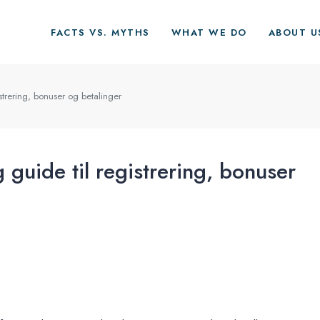
FACTS VS. MYTHS
WHAT WE DO
ABOUT U
istrering, bonuser og betalinger
 guide til registrering, bonuser