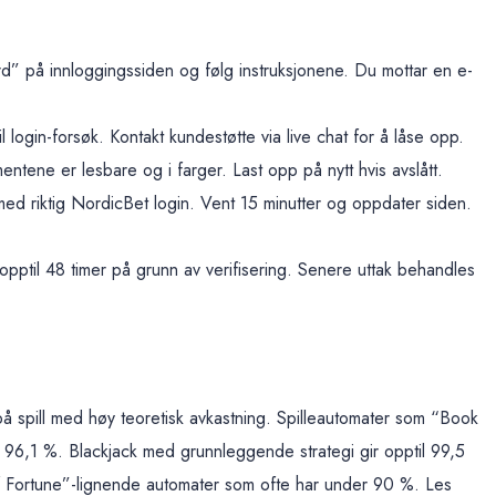
d” på innloggingssiden og følg instruksjonene. Du mottar en e-
il login-forsøk. Kontakt kundestøtte via live chat for å låse opp.
ntene er lesbare og i farger. Last opp på nytt hvis avslått.
med riktig NordicBet login. Vent 15 minutter og oppdater siden.
 opptil 48 timer på grunn av verifisering. Senere uttak behandles
å spill med høy teoretisk avkastning. Spilleautomater som “Book
96,1 %. Blackjack med grunnleggende strategi gir opptil 99,5
 Fortune”-lignende automater som ofte har under 90 %. Les