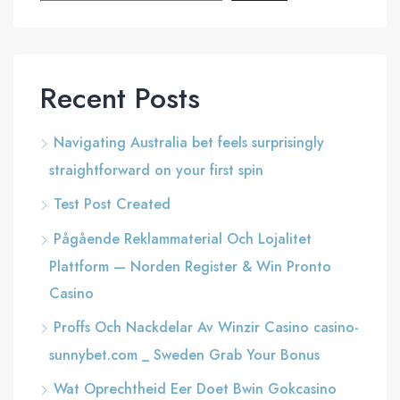
Recent Posts
Navigating Australia bet feels surprisingly
straightforward on your first spin
Test Post Created
Pågående Reklammaterial Och Lojalitet
Plattform — Norden Register & Win Pronto
Casino
Proffs Och Nackdelar Av Winzir Casino casino-
sunnybet.com _ Sweden Grab Your Bonus
Wat Oprechtheid Eer Doet Bwin Gokcasino