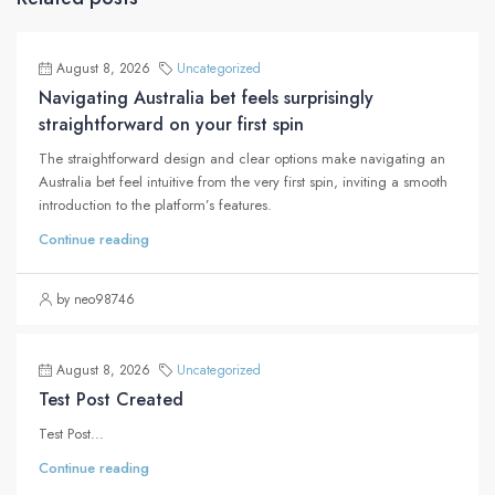
August 8, 2026
Uncategorized
Navigating Australia bet feels surprisingly
straightforward on your first spin
The straightforward design and clear options make navigating an
Australia bet feel intuitive from the very first spin, inviting a smooth
introduction to the platform’s features.
Continue reading
by neo98746
August 8, 2026
Uncategorized
Test Post Created
Test Post...
Continue reading