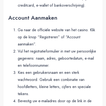
creditcard, e-wallet of bankoverschrijving).
Account Aanmaken
Ga naar de officiële website van het casino. Klik
op de knop “Registreren” of “Account
aanmaken”.
Vul het registratieformulier in met uw persoonlijke
gegevens: naam, adres, geboortedatum, e-mail
en telefoonnummer.
Kies een gebruikersnaam en een sterk
wachtwoord. Gebruik een combinatie van
hoofdletters, kleine letters, cijfers en speciale
tekens.
Bevestig uw e-mailadres door op de link in de