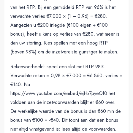
van het RTP. Bij een gemiddeld RTP van 96% is het
verwachte verlies €7.000 × (1 – 0,96) = €280.
Aangezien u €200 inlegde (€100 eigen + €100
bonus), heeft u kans op verlies van €280, wat meer is
dan uw storting. Kies spellen met een hoog RTP
(boven 98%) om de inzetvereiste gunstiger te maken.
Rekenvoorbeeld: speel een slot met RTP 98%.
Verwachte return = 0,98 × €7.000 = €6.860, verlies =
€140. Na
https://www.youtube.com/embed/ejHx7pyeOf0 het
voldoen aan de inzetvoorwaarden blijft er €60 over.
De werkelijke waarde van de bonus is dan €60 min de
bonus van €100 = -€40. Dit toont aan dat een bonus
niet altijd winstgevend is; lees altijd de voorwaarden.