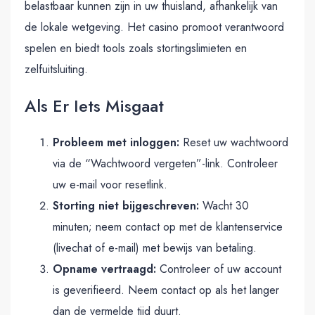
belastbaar kunnen zijn in uw thuisland, afhankelijk van
de lokale wetgeving. Het casino promoot verantwoord
spelen en biedt tools zoals stortingslimieten en
zelfuitsluiting.
Als Er Iets Misgaat
Probleem met inloggen:
Reset uw wachtwoord
via de “Wachtwoord vergeten”-link. Controleer
uw e-mail voor resetlink.
Storting niet bijgeschreven:
Wacht 30
minuten; neem contact op met de klantenservice
(livechat of e-mail) met bewijs van betaling.
Opname vertraagd:
Controleer of uw account
is geverifieerd. Neem contact op als het langer
dan de vermelde tijd duurt.