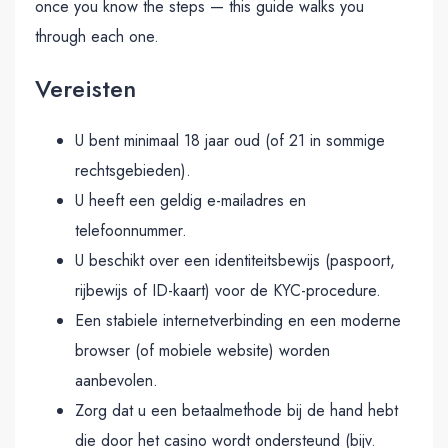
once you know the steps — this guide walks you
through each one.
Vereisten
U bent minimaal 18 jaar oud (of 21 in sommige
rechtsgebieden).
U heeft een geldig e-mailadres en
telefoonnummer.
U beschikt over een identiteitsbewijs (paspoort,
rijbewijs of ID-kaart) voor de KYC-procedure.
Een stabiele internetverbinding en een moderne
browser (of mobiele website) worden
aanbevolen.
Zorg dat u een betaalmethode bij de hand hebt
die door het casino wordt ondersteund (bijv.