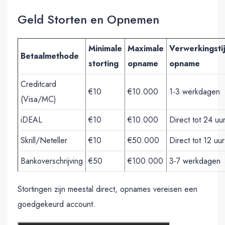
Geld Storten en Opnemen
Minimale
Maximale
Verwerkingsti
Betaalmethode
storting
opname
opname
Creditcard
€10
€10.000
1-3 werkdagen
(Visa/MC)
iDEAL
€10
€10.000
Direct tot 24 uu
Skrill/Neteller
€10
€50.000
Direct tot 12 uur
Bankoverschrijving
€50
€100.000
3-7 werkdagen
Stortingen zijn meestal direct, opnames vereisen een
goedgekeurd account.