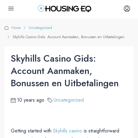
Home
Uncategorized
Skyhills Casino Gids: Account Aanmaken, Bonussen en Uitbetalingen
Skyhills Casino Gids:
Account Aanmaken,
Bonussen en Uitbetalingen
10 years ago
Uncategorized
Getting started with
Skyhills casino
is straightforward