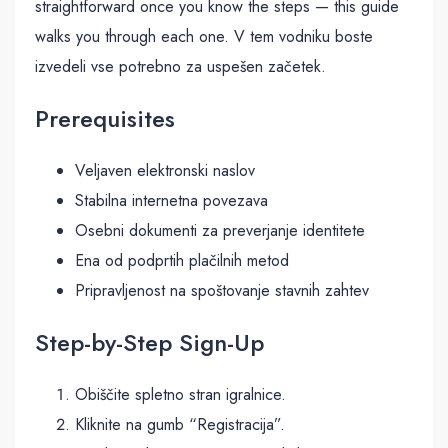
straightforward once you know the steps — this guide
walks you through each one. V tem vodniku boste
izvedeli vse potrebno za uspešen začetek.
Prerequisites
Veljaven elektronski naslov
Stabilna internetna povezava
Osebni dokumenti za preverjanje identitete
Ena od podprtih plačilnih metod
Pripravljenost na spoštovanje stavnih zahtev
Step-by-Step Sign-Up
Obiščite spletno stran igralnice.
Kliknite na gumb “Registracija”.