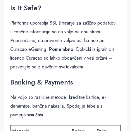
Is It Safe?
Platforma uporablja SSL šifriranje za zaščito podatkov.
Licenčne informacije so na voljo na dnu strani.
Priporočamo, da preverite veljavnost licence pri
Curacao eGaming.
Pomembno:
Dobički iz igralnic z
licenco Curacao so lahko obdavčeni v vaši državi –
posvetujte se z davčnim svetovalcem.
Banking & Payments
Na voljo so različne metode: kreditne kartice, e-
denarnice, bančna nakazila. Spodaj je tabela s
primerjalnimi časi.