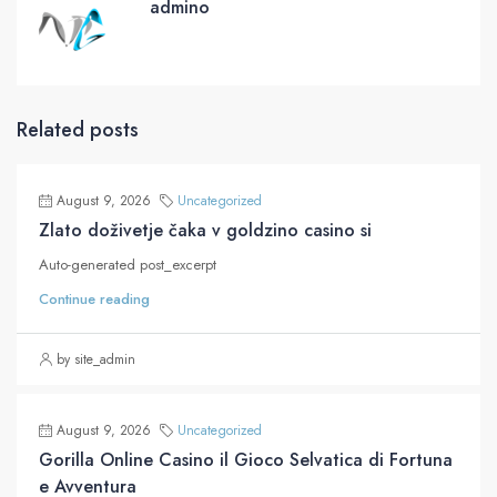
admino
Related posts
August 9, 2026
Uncategorized
Zlato doživetje čaka v goldzino casino si
Auto-generated post_excerpt
Continue reading
by site_admin
August 9, 2026
Uncategorized
Gorilla Online Casino il Gioco Selvatica di Fortuna
e Avventura