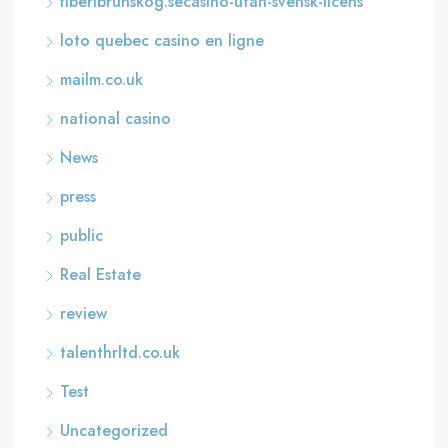
fiberibrunskog.secasino-utan-svensk-licens
loto quebec casino en ligne
mailm.co.uk
national casino
News
press
public
Real Estate
review
talenthrltd.co.uk
Test
Uncategorized