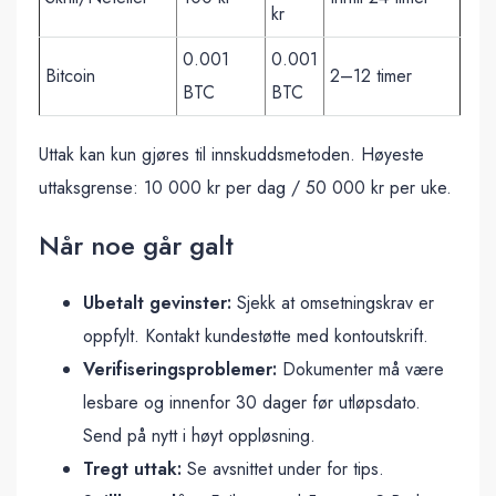
kr
0.001
0.001
Bitcoin
2–12 timer
BTC
BTC
Uttak kan kun gjøres til innskuddsmetoden. Høyeste
uttaksgrense: 10 000 kr per dag / 50 000 kr per uke.
Når noe går galt
Ubetalt gevinster:
Sjekk at omsetningskrav er
oppfylt. Kontakt kundestøtte med kontoutskrift.
Verifiseringsproblemer:
Dokumenter må være
lesbare og innenfor 30 dager før utløpsdato.
Send på nytt i høyt oppløsning.
Tregt uttak:
Se avsnittet under for tips.