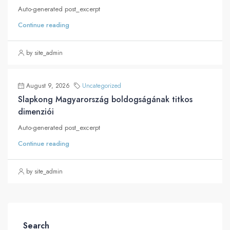
Auto-generated post_excerpt
Continue reading
by site_admin
August 9, 2026
Uncategorized
Slapkong Magyarország boldogságának titkos
dimenziói
Auto-generated post_excerpt
Continue reading
by site_admin
Search