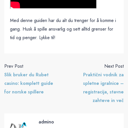
Med denne guiden har du alt du trenger for å komme i
gang. Husk å spille ansvarlig og sett alltid grenser for
tid og penger. Lykke til!
Prev Post
Next Post
Slik bruker du Rubet
Praktični vodnik za
casino: komplett guide
spletne igralnice –
for norske spillere
registracija, stavne
zahteve in več
admino