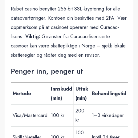
Rubet casino benytter 256-bit SSL-kryptering for alle
dataoverføringer. Kontoen din beskyttes med 2FA. Vær
oppmerksom på at casinoet opererer med Curacao-
lisens.
Viktig:
Gevinster fra Curacao-lisensierte
casinoer kan være skattepliktige i Norge – sjekk lokale
skatteregler og rådfør deg med en revisor.
Penger inn, penger ut
Innskudd
Uttak
Metode
Behandlingstid
(min)
(min)
200
Visa/Mastercard
100 kr
1–3 virkedager
kr
100
Skrill/Neteller
100 kr
Inntil 24 timer