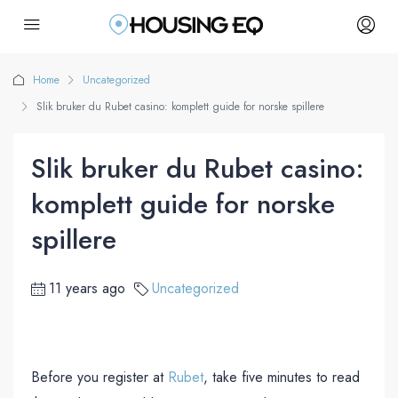
Home
Uncategorized
Slik bruker du Rubet casino: komplett guide for norske spillere
Slik bruker du Rubet casino:
komplett guide for norske
spillere
11 years ago
Uncategorized
Before you register at
Rubet
, take five minutes to read