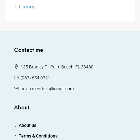
Сплиты
Contact me
135 Bradley Pl, Palm Beach, FL 33480
(987) 654 0321
belen.mendoza@email.com
About
About us
Terms & Conditions