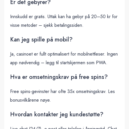
Er det gebyrer?
Innskudd er gratis. Uttak kan ha gebyr på 20–50 kr for
visse metoder – sjekk betalingssiden.
Kan jeg spille på mobil?
Ja, casinoet er fullt optimalisert for mobilnettleser. Ingen
app nødvendig – legg til startskjermen som PWA.
Hva er omsetningskrav på free spins?
Free spins-gevinster har ofte 35x omsetningskrav. Les
bonusvilkårene nøye.
Hvordan kontakter jeg kundestøtte?
Live chat (24/7), e-post eller telefon i åpningstid. Chat