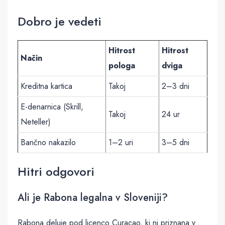
Dobro je vedeti
Hitrost
Hitrost
Način
pologa
dviga
Kreditna kartica
Takoj
2–3 dni
E-denarnica (Skrill,
Takoj
24 ur
Neteller)
Bančno nakazilo
1–2 uri
3–5 dni
Hitri odgovori
Ali je Rabona legalna v Sloveniji?
Rabona deluje pod licenco Curacao, ki ni priznana v