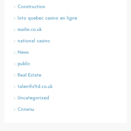
Construction
loto quebec casino en ligne
mailm.co.uk
national casino
News
public
Real Estate
talenthrltd.co.uk
Uncategorized
Сплиты