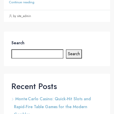
Continue reading
by site_admin
Search
Search
Recent Posts
Monte Carlo Casino: Quick‑Hit Slots and
Rapid‑Fire Table Games for the Modern