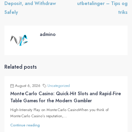
Deposit, and Withdraw
utbetalinger – Tips og
Safely
triks
admino
Related posts
August 6, 2026
Uncategorized
Monte Carlo Casino: Quick‑Hit Slots and Rapid‑Fire
Table Games for the Modern Gambler
High‑Intensity Play on Monte Carlo CasinoWhen you think of
Monte Carlo Casino’s reputation,...
Continue reading