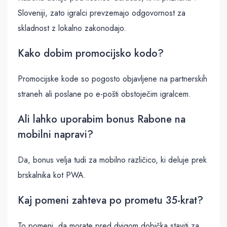
Sloveniji, zato igralci prevzemajo odgovornost za
skladnost z lokalno zakonodajo.
Kako dobim promocijsko kodo?
Promocijske kode so pogosto objavljene na partnerskih
straneh ali poslane po e-pošti obstoječim igralcem.
Ali lahko uporabim bonus Rabone na
mobilni napravi?
Da, bonus velja tudi za mobilno različico, ki deluje prek
brskalnika kot PWA.
Kaj pomeni zahteva po prometu 35-krat?
To pomeni, da morate pred dvigom dobička staviti za