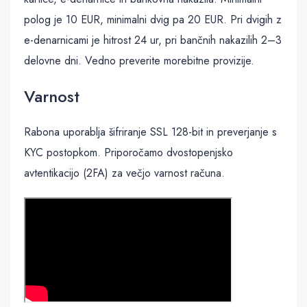
polog je 10 EUR, minimalni dvig pa 20 EUR. Pri dvigih z
e-denarnicami je hitrost 24 ur, pri bančnih nakazilih 2–3
delovne dni. Vedno preverite morebitne provizije.
Varnost
Rabona uporablja šifriranje SSL 128-bit in preverjanje s
KYC postopkom. Priporočamo dvostopenjsko
avtentikacijo (2FA) za večjo varnost računa.