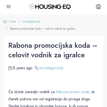
Home
Uncategorized
Rabona promocijska koda – celovit vodnik za igralce
Rabona promocijska koda –
celovit vodnik za igralce
8 years ago
Uncategorized
Če iščete zanesljiv vodnik za
Rabona promo code
, ta
članek pokriva vse od registracije do prvega dviga.
Sledite korakom in izkoristite bonuse, ki jih ponuja