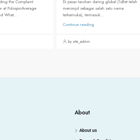
ding the Complaint
Di pasar taruhan daring global (1xBet telah
w at PolospinAverage
menonjol sebagai salah satu nama
d What...
terkemuka), termasuk...
Continue reading
by site_admin
About
About us