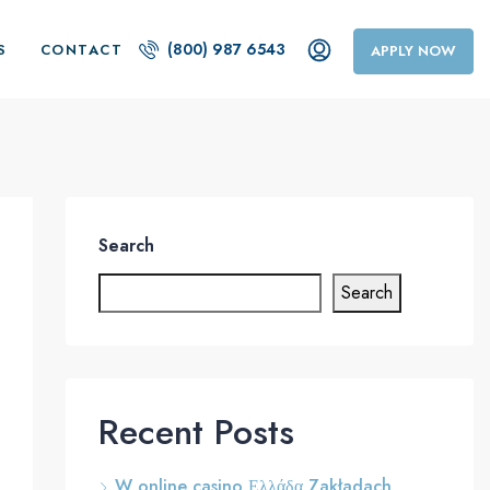
(800) 987 6543
S
CONTACT
APPLY NOW
Search
Search
Recent Posts
W online casino Ελλάδα Zakładach