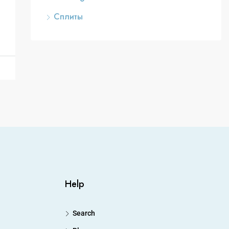
Сплиты
Help
Search