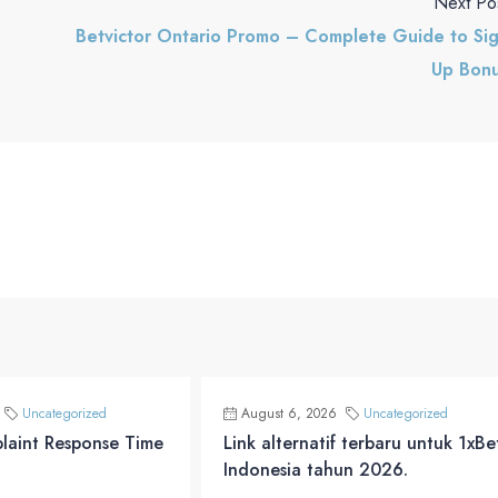
Next Po
Betvictor Ontario Promo – Complete Guide to Si
Up Bon
Uncategorized
August 6, 2026
Uncategorized
laint Response Time
Link alternatif terbaru untuk 1xBe
Indonesia tahun 2026.