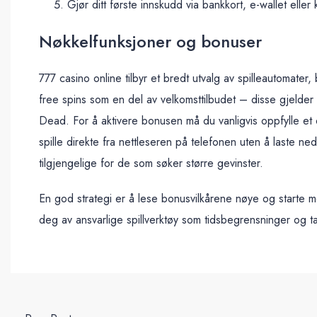
Gjør ditt første innskudd via bankkort, e-wallet elle
Nøkkelfunksjoner og bonuser
777 casino online tilbyr et bredt utvalg av spilleautomater,
free spins som en del av velkomsttilbudet – disse gjelder
Dead. For å aktivere bonusen må du vanligvis oppfylle et 
spille direkte fra nettleseren på telefonen uten å laste ne
tilgjengelige for de som søker større gevinster.
En god strategi er å lese bonusvilkårene nøye og starte me
deg av ansvarlige spillverktøy som tidsbegrensninger og t