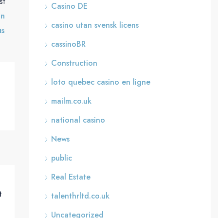
st
Casino DE
gn
casino utan svensk licens
us
cassinoBR
Construction
loto quebec casino en ligne
mailm.co.uk
national casino
News
public
Real Estate
t
talenthrltd.co.uk
Uncategorized