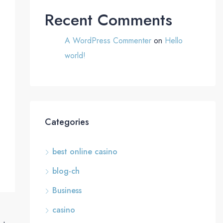
Recent Comments
A WordPress Commenter
on
Hello
world!
Categories
best online casino
blog-ch
Business
casino