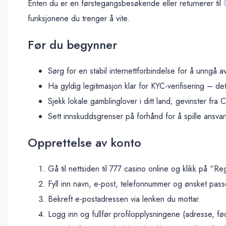
Enten du er en førstegangsbesøkende eller returnerer til
funksjonene du trenger å vite.
Før du begynner
Sørg for en stabil internettforbindelse for å unngå a
Ha gyldig legitimasjon klar for KYC-verifisering – det
Sjekk lokale gamblinglover i ditt land; gevinster fr
Sett innskuddsgrenser på forhånd for å spille ansvarl
Opprettelse av konto
Gå til nettsiden til 777 casino online og klikk på “Reg
Fyll inn navn, e-post, telefonnummer og ønsket pass
Bekreft e-postadressen via lenken du mottar.
Logg inn og fullfør profilopplysningene (adresse, fø