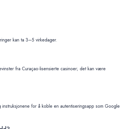
ringer kan ta 3–5 virkedager.
evinster fra Curaçao-lisensierte casinoer; det kan være
følg instruksjonene for å koble en autentiseringsapp som Google