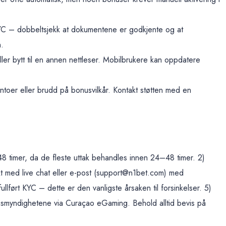
 KYC – dobbeltsjekk at dokumentene er godkjente og at
.
ler bytt til en annen nettleser. Mobilbrukere kan oppdatere
ontoer eller brudd på bonusvilkår. Kontakt støtten med en
nt 48 timer, da de fleste uttak behandles innen 24–48 timer. 2)
akt med live chat eller e-post (support@n1bet.com) med
lført KYC – dette er den vanligste årsaken til forsinkelser. 5)
 lisensmyndighetene via Curaçao eGaming. Behold alltid bevis på