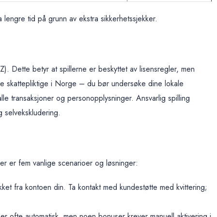
 ta lengre tid på grunn av ekstra sikkerhetssjekker.
. Dette betyr at spillerne er beskyttet av lisensregler, men
re skattepliktige i Norge – du bør undersøke dine lokale
alle transaksjoner og personopplysninger. Ansvarlig spilling
 selvekskludering.
Her er fem vanlige scenarioer og løsninger:
ukket fra kontoen din. Ta kontakt med kundestøtte med kvittering;
er ofte automatisk, men noen bonuser krever manuell aktivering i