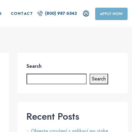
(800) 987 6543
S
CONTACT
APPLY NOW
Search
Search
Recent Posts
Objevte vzrušení s aplikací my stake