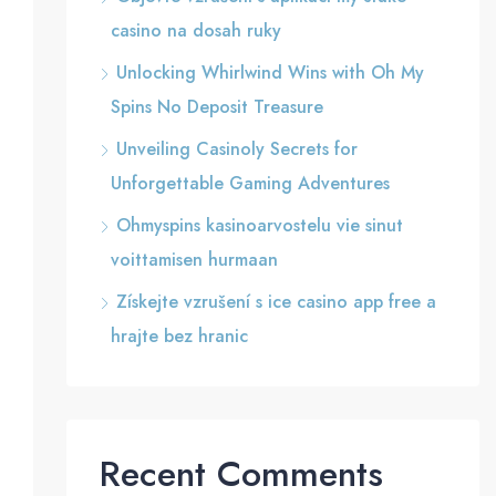
casino na dosah ruky
Unlocking Whirlwind Wins with Oh My
Spins No Deposit Treasure
Unveiling Casinoly Secrets for
Unforgettable Gaming Adventures
Ohmyspins kasinoarvostelu vie sinut
voittamisen hurmaan
Získejte vzrušení s ice casino app free a
hrajte bez hranic
Recent Comments