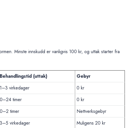
rmen. Minste innskudd er vanligvis 100 kr, og uttak starter fra
Behandlingstid (uttak)
Gebyr
1–3 virkedager
0 kr
0–24 timer
0 kr
0–2 timer
Nettverksgebyr
3–5 virkedager
Muligens 20 kr