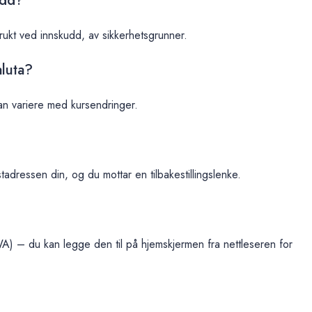
udd?
rukt ved innskudd, av sikkerhetsgrunner.
luta?
an variere med kursendringer.
adressen din, og du mottar en tilbakestillingslenke.
A) – du kan legge den til på hjemskjermen fra nettleseren for