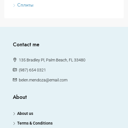
Сплиты
Contact me
135 Bradley Pl, Palm Beach, FL 33480
(987) 654 0321
belen.mendoza@email.com
About
About us
Terms & Conditions