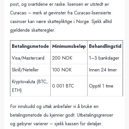
post, og svartidene er raske. lisensen er utstedt av
Curacao – merk at gevinster fra Curacao-lisensierte
casinoer kan være skattepliktige i Norge. Sjekk alltid
gjeldende skatteregler.
Betalingsmetode
Minimumsbeløp
Behandlingstid
Visa/Mastercard
200 NOK
1–3 bankdager
Skrill/Neteller
100 NOK
Innen 24 timer
Kryptovaluta (BTC,
0.001 BTC
Opptil 1 time
ETH)
For innskudd og uttak anbefaler vi å bruke en
betalingsmetode du kjenner godt. Utbetalingsgrenser
og gebyrer varierer – sjekk kassen for detaljer.