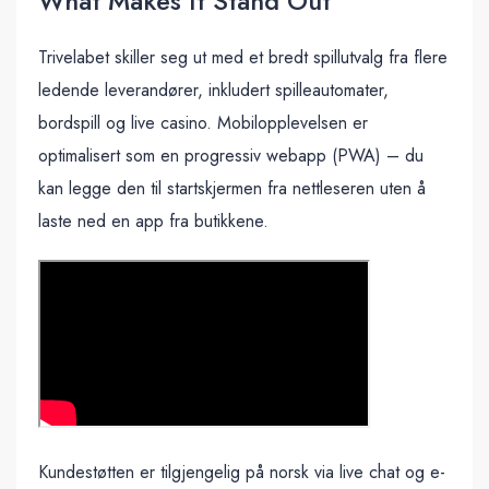
What Makes It Stand Out
Trivelabet skiller seg ut med et bredt spillutvalg fra flere
ledende leverandører, inkludert spilleautomater,
bordspill og live casino. Mobilopplevelsen er
optimalisert som en progressiv webapp (PWA) – du
kan legge den til startskjermen fra nettleseren uten å
laste ned en app fra butikkene.
Kundestøtten er tilgjengelig på norsk via live chat og e-