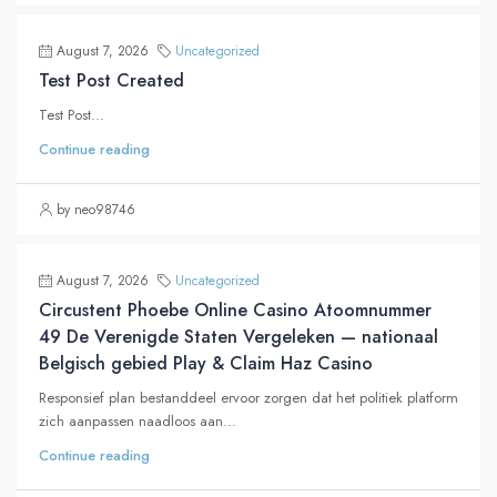
August 7, 2026
Uncategorized
Test Post Created
Test Post...
Continue reading
by neo98746
August 7, 2026
Uncategorized
Circustent Phoebe Online Casino Atoomnummer
49 De Verenigde Staten Vergeleken — nationaal
Belgisch gebied Play & Claim Haz Casino
Responsief plan bestanddeel ervoor zorgen dat het politiek platform
zich aanpassen naadloos aan...
Continue reading