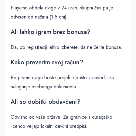
Playamo obdela dvige v 24 urah, skupni čas pa je
odvisen od načina (1-5 dni).
Ali lahko igram brez bonusa?
Da, ob registraciji lahko izberete, da ne želite bonusa.
Kako preverim svoj račun?
Po prvem dvigu boste prejeli e-pošto z navodili za
nalaganje osebnega dokumenta.
Ali so dobitki obdavčeni?
Odvisno od vaše države. Za igralnice s curaçaško
licenco veljajo lokalni davčni predpisi.