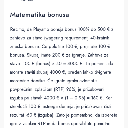
Matematika bonusa
Recimo, da Playamo ponuja bonus 100% do 500 € z
zahtevo za stavo (wagering requirement) 40-kratnik
zneska bonusa. Če položite 100 €, prejmete 100 €
bonusa. Skupaj imate 200 € za igranje. Zahteva za
stavo: 100 € (bonus) × 40 = 4000 €. To pomeni, da
morate staviti skupaj 4000 €, preden lahko dvignete
morebitne dobitke. Če igrate igralni avtomat s
povprečnim izplačilom (RTP) 96%, je pričakovani
izguba pri stavah 4000 € × (1 – 0,96) = 160 €. Ker
ste vložili 100 € lastnega denarja, je pričakovani čisti
rezultat -60 € (izguba). Zato je pomembno, da izberete
igre z visokim RTP in da bonus uporabljate pametno.