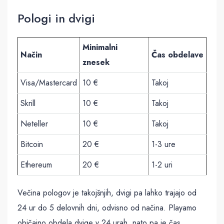
Pologi in dvigi
Minimalni
Način
Čas obdelave
znesek
Visa/Mastercard
10 €
Takoj
Skrill
10 €
Takoj
Neteller
10 €
Takoj
Bitcoin
20 €
1-3 ure
Ethereum
20 €
1-2 uri
Večina pologov je takojšnjih, dvigi pa lahko trajajo od
24 ur do 5 delovnih dni, odvisno od načina. Playamo
običajno obdela dvige v 24 urah, nato pa je čas