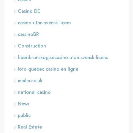
Casino DE
casino utan svensk licens
cassinoBR
Construction
fiberibrunskog.secasino-utan-svensk-licens
loto quebec casino en ligne
mailm.co.uk
national casino
News
public
Real Estate