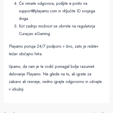
Če nimate odgovora, pošljite e-pošto na
support@playamo.com in vključite ID svojega
dviga.
Kot zadnjo možnost se obrnite na regulatorja
Curaçao eGaming.
Playamo ponuja 24/7 podporo v živo, zato je rešitev
težav običajno hitra.
Upamo, da vam je ta vodič pomagal bolje razumeti
delovanje Playamo. Ne glede na to, ali igrate za
zabavo ali resneje, vedno igrajte odgovorno in uživajte
v izkušnji.