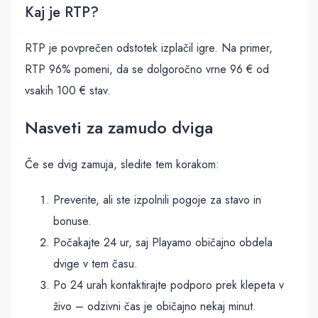
Kaj je RTP?
RTP je povprečen odstotek izplačil igre. Na primer,
RTP 96% pomeni, da se dolgoročno vrne 96 € od
vsakih 100 € stav.
Nasveti za zamudo dviga
Če se dvig zamuja, sledite tem korakom:
Preverite, ali ste izpolnili pogoje za stavo in
bonuse.
Počakajte 24 ur, saj Playamo običajno obdela
dvige v tem času.
Po 24 urah kontaktirajte podporo prek klepeta v
živo – odzivni čas je običajno nekaj minut.