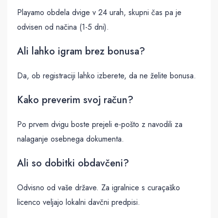
Playamo obdela dvige v 24 urah, skupni čas pa je
odvisen od načina (1-5 dni).
Ali lahko igram brez bonusa?
Da, ob registraciji lahko izberete, da ne želite bonusa.
Kako preverim svoj račun?
Po prvem dvigu boste prejeli e-pošto z navodili za
nalaganje osebnega dokumenta.
Ali so dobitki obdavčeni?
Odvisno od vaše države. Za igralnice s curaçaško
licenco veljajo lokalni davčni predpisi.