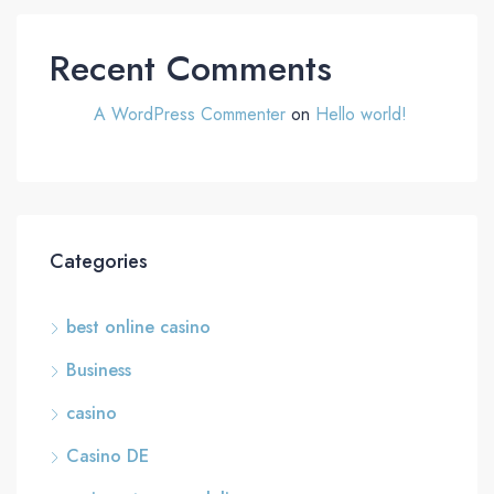
Recent Comments
A WordPress Commenter
on
Hello world!
Categories
best online casino
Business
casino
Casino DE