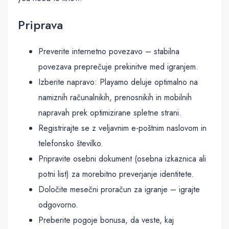
Priprava
Preverite internetno povezavo – stabilna
povezava preprečuje prekinitve med igranjem.
Izberite napravo: Playamo deluje optimalno na
namiznih računalnikih, prenosnikih in mobilnih
napravah prek optimizirane spletne strani.
Registrirajte se z veljavnim e-poštnim naslovom in
telefonsko številko.
Pripravite osebni dokument (osebna izkaznica ali
potni list) za morebitno preverjanje identitete.
Določite mesečni proračun za igranje – igrajte
odgovorno.
Preberite pogoje bonusa, da veste, kaj