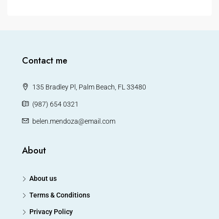
Contact me
135 Bradley Pl, Palm Beach, FL 33480
(987) 654 0321
belen.mendoza@email.com
About
About us
Terms & Conditions
Privacy Policy