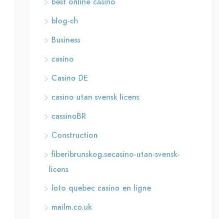
best online casino
blog-ch
Business
casino
Casino DE
casino utan svensk licens
cassinoBR
Construction
fiberibrunskog.secasino-utan-svensk-
licens
loto quebec casino en ligne
mailm.co.uk