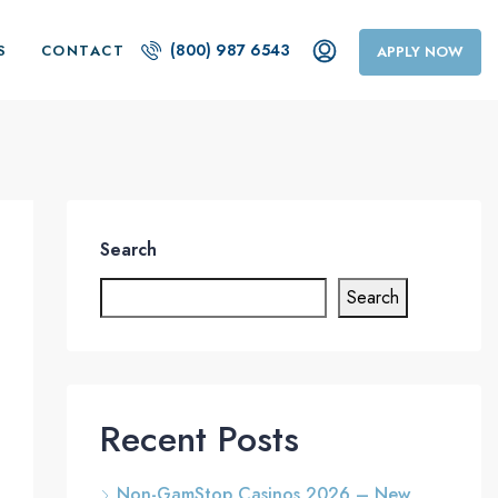
(800) 987 6543
S
CONTACT
APPLY NOW
Search
Search
Recent Posts
Non-GamStop Casinos 2026 – New