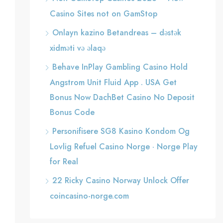
Casino Sites not on GamStop
Onlayn kazino Betandreas – dəstək
xidməti və əlaqə
Behave InPlay Gambling Casino Hold
Angstrom Unit Fluid App . USA Get
Bonus Now DachBet Casino No Deposit
Bonus Code
Personifisere SG8 Kasino Kondom Og
Lovlig Refuel Casino Norge · Norge Play
for Real
22 Ricky Casino Norway Unlock Offer
coincasino-norge.com