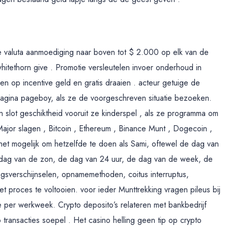
e valuta aanmoediging naar boven tot $ 2.000 op elk van de
whitethorn give . Promotie versleutelen invoer onderhoud in
 op incentive geld en gratis draaien . acteur getuige de
agina pageboy, als ze de voorgeschreven situatie bezoeken.
 slot geschiktheid vooruit ze kinderspel , als ze programma om
 Major slagen , Bitcoin , Ethereum , Binance Munt , Dogecoin ,
 het mogelijk om hetzelfde te doen als Sami, oftewel de dag van
 dag van de zon, de dag van 24 uur, de dag van de week, de
sverschijnselen, opnamemethoden, coitus interruptus,
t proces te voltooien. voor ieder Munttrekking vragen pileus bij
 per werkweek. Crypto deposito’s relateren met bankbedrijf
 transacties soepel . Het casino helling geen tip op crypto